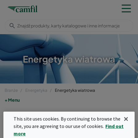
Energetyka wiatrowa
Branże
Energetyka
Energetyka wiatrowa
Menu
Energetyka wiatrowa
This site uses cookies. By continuing to browse the
site, you are agreeing to our use of cookies.
Find out
Turbiny wiatrowe pracują w
more