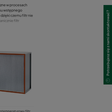
niczne w procesach
esu wstępnego
Potrzebujesz się z nami skontaktować?
zięki czemu filtr nie
icznie filtr
temperaturowy filtr