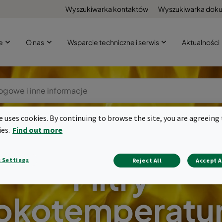
Wyszukiwarka kontaktów
Wyszukiwarka dok
że
O nas
Wsparcie techniczne i serwis
Aktualności
te uses cookies. By continuing to browse the site, you are agreeing 
ies.
Find out more
 Settings
Reject All
Accept A
Filtry
okotemperatu