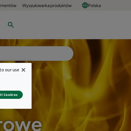
umentów
Wyszukiwarka produktów
Polska
to our use
ll Cookies
rowe