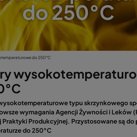
do 250°C
kotemperaturowe do 250°C
ltry wysokotemperatur
0°C
y wysokotemperaturowe typu skrzynkowego spe
rowsze wymagania Agencji Żywności i Leków (
j Praktyki Produkcyjnej. Przystosowane są do
raturze do 250°C