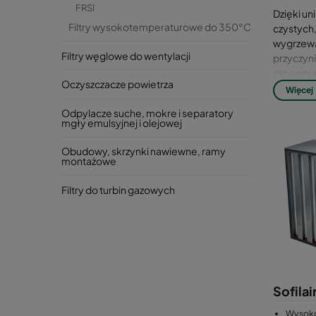
FRSI
Dzięki un
Filtry wysokotemperaturowe do 350°C
czystych
wygrzewan
Filtry węglowe do wentylacji
przyczyni
zapewnia
Oczyszczacze powietrza
Więcej
Pełny mo
Odpylacze suche, mokre i separatory
mgły emulsyjnej i olejowej
Obudowy, skrzynki nawiewne, ramy
montażowe
Filtry do turbin gazowych
Sofilai
Wysoko