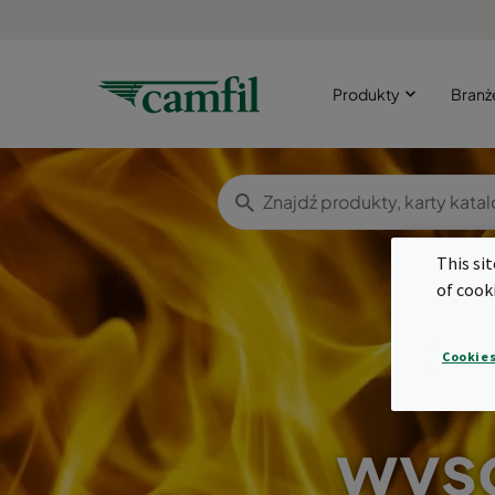
Produkty
Bran
This si
of cook
Cookies
wys