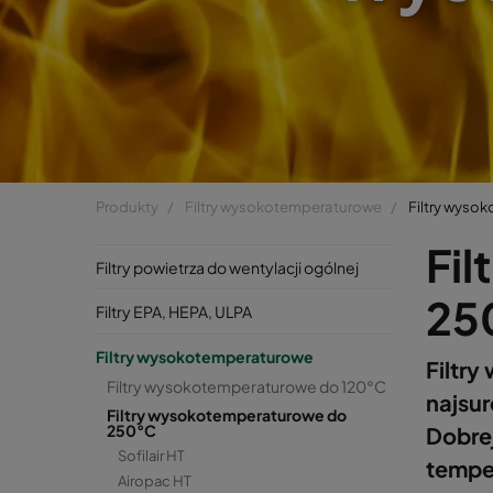
Produkty
Filtry wysokotemperaturowe
Filtry wyso
Fi
Filtry powietrza do wentylacji ogólnej
25
Filtry EPA, HEPA, ULPA
Filtry wysokotemperaturowe
Filtr
Filtry wysokotemperaturowe do 120°C
najsu
Filtry wysokotemperaturowe do
250°C
Dobre
Sofilair HT
tempe
Airopac HT