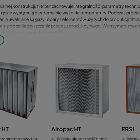
ikalnej konstrukcji, filtr ten zachowuje integralność i parametry tech
, gdzie występują ekstremalnie wysokie temperatury. Podczas proc
ia uwalniane są gazy i opary z elementów użytych do produkcji filtra, d
a się do zanieczyszczania procesu produkcyjnego. Wytrzymały mechan
 skuteczność nawet do 99,95%
duł o standardowych wymiarach: 610x610 mm
r HT
Airopac HT
FRSI
temperaturowy filtr
Wysoka skuteczność filtracji
Wysoko