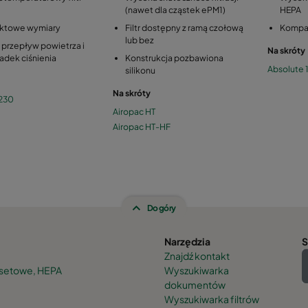
(nawet dla cząstek ePM1)
HEPA
ktowe wymiary
Filtr dostępny z ramą czołową
Kompa
lub bez
 przepływ powietrza i
Na skróty
padek ciśnienia
Konstrukcja pozbawiona
Absolute 
silikonu
Na skróty
T230
Airopac HT
Airopac HT-HF
Do góry
Narzędzia
S
Znajdź kontakt
kasetowe, HEPA
Wyszukiwarka
dokumentów
Wyszukiwarka filtrów