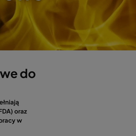
owe do
łniają
FDA) oraz
 pracy w