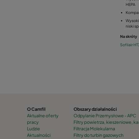
HEPA
Kompa
Wysoki
niski s
Na skróty
Sofilair H
O Camfil
Obszary działalności
Aktualne oferty
Odpylanie Przemysłowe - APC
pracy
Filtry powietrza, kieszeniowe, 
Ludzie
Filtracja Molekularna
Aktualności
Filtry do turbin gazowych