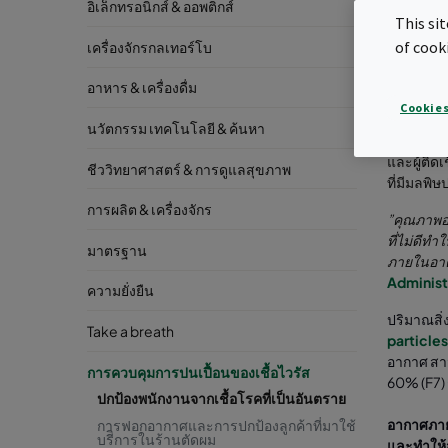
อิเล็กทรอนิกส์ & ออพติกส์
This si
of cook
เครื่องจักรกลเทอร์โบ
อาหาร & เครื่องดื่ม
Cookies
ผลกระทบที
นวัตกรรม เทคโนโลยี & ค้นหา
พิมพ์โดย 
และผู้ติด
ชีววิทยาศาสตร์ & การดูแลสุขภาพ
ที่มีมลพิ
การผลิต & เครื่องจักร
”คุณภาพอ
ที่ไม่ดีท
มาตรฐาน
ภายในอาค
Administ
ความยั่งยืน
ปริมาณสิ่
Take a breath
particles
อากาศ สาม
การควบคุมการปนเปื้อนของเชื้อไวรัส
60% (F7) 
ปกป้องพนักงานจากเชื้อโรคที่เป็นอันตราย
อากาศภาย
การฟอกอากาศและการปกป้องลูกค้าที่มาใช้
บรีิการในร้านตัดผม
และทำให้