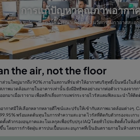
การแก้ปัญหาคุณภาพอากา
การพิจารณาเพื่อค้นหานวัตกรรมกาอาศสะอา
n the air, not the floor
าส่วนใหญ่มากถึง 90% ภายในสถานที่ร่ม ทำให้อากาศบริสุทธิ์เป็นหนึ่งในสิ
่อสภาพแวดล้อมภายในอาคารเท่านั้น ยังมีอิทธิพลอย่างมากต่อตัวเราเองจากการ
่งออกมาเมื่อเราจาม เพื่อหลีกเลี่ยงการแพร่กระจายไวรัสแคมฟิลแนะนำให้ติดต
กอากาศมีให้เลือกหลากหลายดีไซน์และปรับให้เข้ากับสภาพแวดล้อมต่างๆ. C
 99.95% พร้อมลดต้นทุนในการทำความสะอาด ไวรัสที่ติดกับตัวกรองจะเกา
ิดตั้งตัวกรองอนุภาคและโมเลกุลเพื่อปรับปรุง IAQ โดยทั่วไปจะติดตั้งในห้องที่มี
งขึ้น โดยการกำจัดฝุ่น สารปนเปื้อนและอนุภาคที่เป็นอันตรายภายในห้างสร