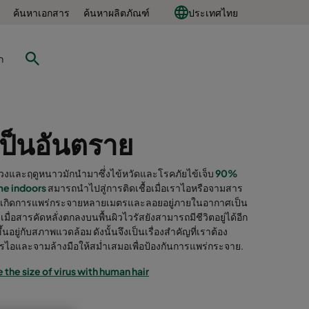
ค้นหาเอกสาร
ค้นหาผลิตภัณฑ์
ประเทศไทย
ก
เป็นอันตราย
่วงและฤดูหนาวมักนำมาซึ่่งไข้หวัดและโรคภัยไข้เจ็บ
90%
ime indoors
สมารถนำไปสู่การติดเชื้อเมื่อเราไอหรือจามสาร
จะเกิดการแพร่กระจายหลายเมตรและลอยอยู่ภายในอากาศเป็น
มื่อสารคัดหลั่งตกลงบนพื้นผิวไวรัสยังสามารถมีชีวิตอยู่ได้อีก
้นอยู่กับสภาพแวดล้อม ดังนั้นจึงเป็นเรื่องสำคัญที่เราต้อง
ารไอและจามล้างมือให้สม่ำเสมอเพื่อป้องกันการแพร่กระจาย.
the size of virus with human hair