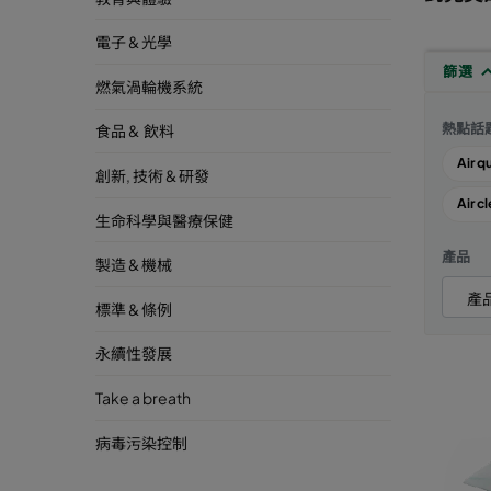
電子 & 光學
篩選
燃氣渦輪機系統
熱點話
食品 & 飲料
Air q
創新, 技術 & 研發
Air cl
生命科學與醫療保健
產品
製造 & 機械
標準 & 條例
永續性發展
Take a breath
病毒污染控制