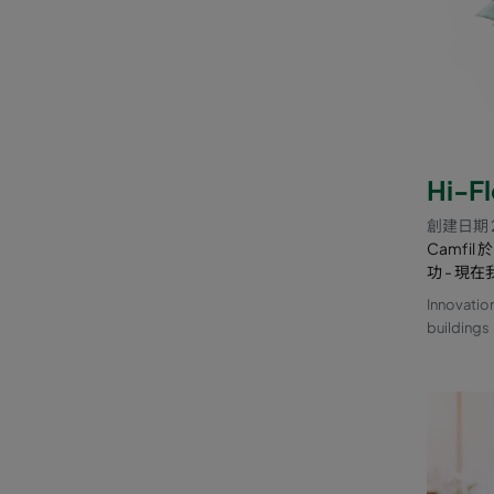
Hi-F
創建日期 
Camfil
功 - 
Innovatio
buildings