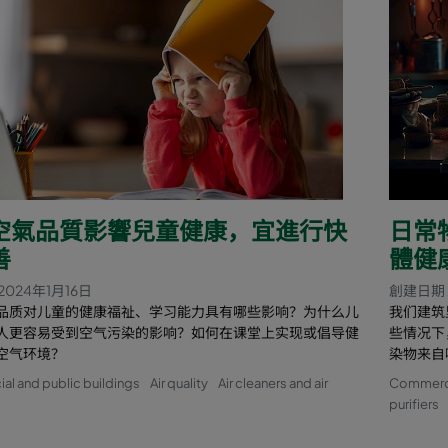
空氣品質影響兒童健康，宜進行快
日常
善
體健
2024年1月16日
創建日期 
品质对儿童的健康福祉、学习能力具有哪些影响？为什么儿
我们建筑
人更容易受到空气污染的影响？如何在课堂上实现或倡导健
些情况下
空气环境？
染物来自
l and public buildings
Air quality
Air cleaners and air
Commercia
purifiers