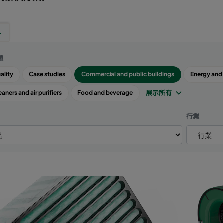
題
uality
Case studies
Commercial and public buildings
Energy and
展示所有
eaners and air purifiers
Food and beverage
行業