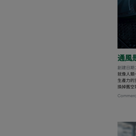
通風
創建日期 
就像人類
生產力的
換掉舊空
Commercia