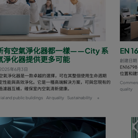
所有空氣淨化器都一樣——City 系
EN 
氣淨化器提供更多可能
創建日期 
EN16
2025年6月3日
位置和建
 系列空氣淨化器是一款卓越的選擇，可在其整個使用生命週期
定性能與高效淨化。它是一種高端解決方案，可與您現有的
Commercia
過濾器互補，確保室內空氣清新健康。
quality
l and public buildings
Air quality
Sustainability
+