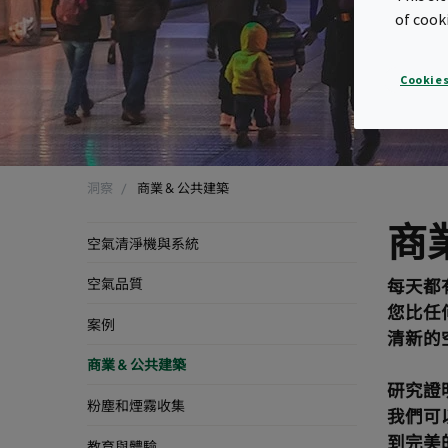
of cook
Cookies
洞察
商業 & 公共建築
商
空氣清淨機與系統
空氣品質
每天都
您比任
案例
清新的
商業 & 公共建築
研究證
粉塵和煙霧收集
我們可
到完美
教育與體驗