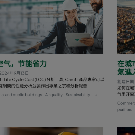
空气，节能省力
在城
氣進
2024年9月13日
l Life Cycle Cost (LCC) 分析工具, Camfil 產品專家可以
創建日期 
濾網間的性能分析並製作出專業之宗和分析報告
如何在城
气里开窗
l and public buildings
Air quality
Sustainability
+
Commercia
purifiers