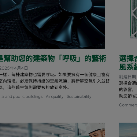
是幫助您的建築物「呼吸」的藝術
選擇
風系
2025年4月4日
一樣，每棟建築物也需要呼吸。如果要擁有一個健康且富有
創建日期 
室內環境，必須保持持續的空氣流通，將新鮮空氣引入並替
選擇合適
氣，這些舊空氣則需要被排放到室外。
的影響。
助您節省
l and public buildings
Air quality
Sustainability
Commercia