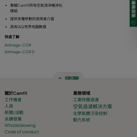
需要聯繫我們?
車輛Camfil所有空氣清淨機淨化
模組
提供多種參數的使用者介面
具有IAQ世界地圖數據
快速了解
AirImage-COR
AirImage-COR D
回到頂部
關於Camfil
業務領域
工作機會
工業除塵過濾
人員
空氣過濾解決方案
新聞/活動
化學氣體
汙染控制
永續發展
動力系統
Whistleblowing
Code of conduct