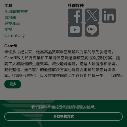
工具
社群媒體
全球聯繫方式
資料庫
尋找產品
支援
Camfil City
Camfil
半個多世紀以來，做為高品質潔淨空氣解決方案的領先製造商，
Camfil致力於為商業和工業提供空氣過濾和空氣污染控制方案，提
高工人和設備的生產效率，減少能源消耗，造福人類健康和環境。
我們堅信，適合客戶的最佳解決方案也是適合地球的最佳解決方
案。從設計到交付，以及貫穿整個產品生命週期的每一步——我們始
終考慮我們的事業對周圍員工乃至對整個世界的影響。我們採用全
更多
新的問題解決方案、創新的設計、精準的工藝控制，高度重視客
戶，致力於提高節能效果，減少能耗，並尋找更好的方式，讓每個
人都能輕鬆呼吸潔淨空氣。Camfil自豪地為客戶提供服務和支援。
我們的客戶來自不同行業和不同區域，遍佈世界各個角落。Camfil
我們隨時準備接受和濾網相關的挑戰.
致力於保護人員健康、工藝流程以及環境安全。
尋找聯繫方式