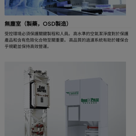
而設計，具有以下優點：
專為製藥環境中的工藝安全而開發
符合ISO 846要求，不易滋生微生物和污染
無塵室（製藥，OSD製造）
節能型濾網 - 兼具高品質和運行效率
受控環境必須保護關鍵製程和人員。 高水準的空氣潔淨度對於保護
通過無塵室常用清潔消毒劑的耐受性測試
產品和含有危險化合物至關重要。 高品質的過濾系統有助於確保合
無有害化學成分，如甲醛、鄰苯二甲酸酯和雙酚A
乎規範並保持高效營運。
堅固耐潮，耐腐蝕，適用於符合VDI 6022標準的衛生HVAC系
統
Camfil的CleanSeal & trade;高效送風口專為生命科學領域而設計。
它是一種堅固的、滿焊、防洩漏解決方案，易於安裝、操作和維
護。
Camfil製藥空氣過濾解決方案的優
點
通過專門的製藥空氣過濾和除塵解決方案，嚴格保護受控敏感生產
環境。您將擁有以下收益：
保護您的產品免受污染和交叉污染，提高產品品質
最大限度地減少產品拒收，降低責任風險