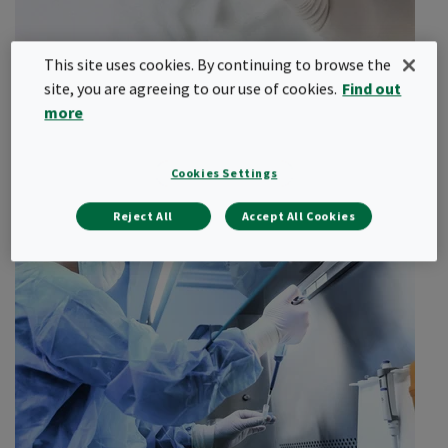
區域
解決方案
高端預過濾，可最大限度地降低總
MAU和AHU
This site uses cookies. By continuing to browse the
體擁有成本，保護關鍵區域
site, you are agreeing to our use of cookies.
Find out
高效HEPA過濾系統，可實現平穩的
安全防護設備（製藥，OSD製造）
磨粉、混合、配製
無塵室操作 - Camfil CleanSeal™
more
壓縮套件
在研究或生產過程中，特別是在國防，軍事和大學實驗室中，必須
和Megalam™
塗層區域
保護人類和環境免受高度危險的生物，化學或放射性風險。
緊湊型除塵器 - Camfil QPP 1和2
Cookies Settings
隔離器區
Megalam和Push-Push濾網，保護
負壓稱量罩
工作環境
Reject All
Accept All Cookies
CamCleaner™維護倉庫的乾淨、
輸送和裝載區域
安全
高品質的過濾，保障員工的健康和
行政辦公室
生產效率
讓您的所有敏感潔淨製程更加安心
Camfil是生命科學行業空氣過濾解決方案的領導者，與全球多數大
型製藥企業密切合作。我們提供濾網、箱體和空氣清淨機，旨在滿
足對安全性、可追溯性和控制的嚴格要求。
Camfil ProSafe系列濾網™專為OSD和製藥企業