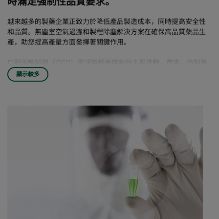
時滿足強制性品質要求。
越來越多的製藥企業正致力於降低產品製造成本，同時提高安全性
和品質。無塵室空氣過濾和製程除塵解決方案在確保高品質藥品生
產，助您提高產量方面發揮著關鍵作用。
口服固體製劑（OSD）潔淨製程面臨兩個主要挑戰。首先，仿製藥
市場要求製造企業變得更加靈活和高效。這些設施的過濾系統採用
顯示較多
更長壽命的濾網，能夠減少能耗和設備停機時間，從而降低運營成
本。
其次，在腫瘤治療等領域，出現越來越多含有高效化合物和活性藥
物成分（HPAPI）的藥物。生產這些藥物需要提高操作品質和職業安
全，以消除交叉污染風險，保護人類健康和環境安全。操作靈活性
也是一項挑戰，它不僅要求高品質，同時還需要實現快速的生產切
換。
不同的設施區域有不同的潔淨度要求
Camfil為OSD潔淨製程和設施提供先進的HEPA濾網和專用除塵
器。OSD設施由不同的區域組成，每個區域都需要專門的空氣濾網
或除塵器來滿足各種需求：