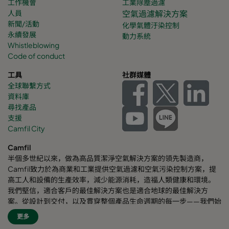
工作機會
工業除塵過濾
人員
空氣過濾解決方案
新聞/活動
化學氣體
汙染控制
永續發展
動力系統
Whistleblowing
Code of conduct
工具
社群媒體
全球聯繫方式
資料庫
尋找產品
支援
Camfil City
Camfil
半個多世紀以來，做為高品質潔淨空氣解決方案的領先製造商，
Camfil致力於為商業和工業提供空氣過濾和空氣污染控制方案，提
高工人和設備的生產效率，減少能源消耗，造福人類健康和環境。
我們堅信，適合客戶的最佳解決方案也是適合地球的最佳解決方
案。從設計到交付，以及貫穿整個產品生命週期的每一步——我們始
終考慮我們的事業對周圍員工乃至對整個世界的影響。我們採用全
更多
新的問題解決方案、創新的設計、精準的工藝控制，高度重視客