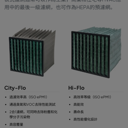
用中的最後一級濾網，也可作為HEPA的預濾網。
City-Flo
Hi-Flo
過濾效率高（ISO ePM1）
高效率等級（ISO ePM1）
通過臭氧和VOC去除性能測試
高能效
2合1濾網，可同時去除粉塵和化
壽命長
學分子污染物
高性能優化設計
高容塵量