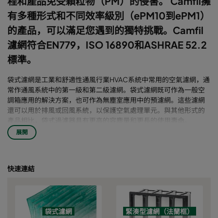
程和產品免受顆粒物（PM）的侵害。 Camfil擁
有多種形式和不同效率級別（ePM10到ePM1）
的產品，可以滿足您遇到的獨特挑戰。Camfil
濾網符合EN779，ISO 16890和ASHRAE 52.2
標準。
袋式濾網是工業和舒適性通風行業HVAC系統中常用的空氣濾網，通
常作通風系統中的第一級和第二級濾網。袋式濾網既可作為一般空
調箱應用的解決方案，也可作為無塵室應用中的預濾網。這些濾網
還可以用於排風或回風系統，以保護空氣處理單元。與其他形式的
產品相比，袋式過濾器具有更高的容塵量和更長的使用壽命。
W型帶法蘭濾網，例如Opakfil，通常用作通風系統中的第二濾網，
展開
既可作為一般空調箱應用的最後一級濾網，也可作為無塵室應用中
的第二級濾網。濾網可以在低阻力狀態下提供出色的過濾效率，且
安裝所需要的空間更小。
快速連結
多褶板式濾網在延長住宅、商業建築、醫院以及無塵室行業中的空
調箱壽命和提高IAQ起著重要的作用。預濾網主要在捕捉通風系統送
風或回風中的較大顆粒物（例如粗顆粒和PM10），用以保護所有應
用中的中效濾網。
袋式濾網
緊湊型濾網（法蘭框）
箱式濾網通常包括有法蘭和無法蘭的箱式濾網。它通常用於無塵室