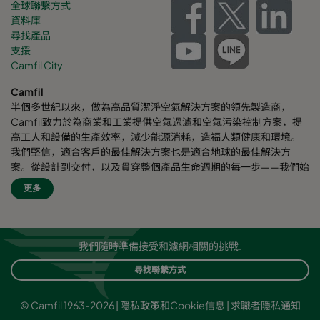
全球聯繫方式
資料庫
尋找產品
支援
Camfil City
Camfil
半個多世紀以來，做為高品質潔淨空氣解決方案的領先製造商，
Camfil致力於為商業和工業提供空氣過濾和空氣污染控制方案，提
高工人和設備的生產效率，減少能源消耗，造福人類健康和環境。
我們堅信，適合客戶的最佳解決方案也是適合地球的最佳解決方
案。從設計到交付，以及貫穿整個產品生命週期的每一步——我們始
終考慮我們的事業對周圍員工乃至對整個世界的影響。我們採用全
更多
新的問題解決方案、創新的設計、精準的工藝控制，高度重視客
戶，致力於提高節能效果，減少能耗，並尋找更好的方式，讓每個
人都能輕鬆呼吸潔淨空氣。Camfil自豪地為客戶提供服務和支援。
我們的客戶來自不同行業和不同區域，遍佈世界各個角落。Camfil
我們隨時準備接受和濾網相關的挑戰.
致力於保護人員健康、工藝流程以及環境安全。
尋找聯繫方式
© Camfil 1963-2026 |
隱私政策和Cookie信息
|
求職者隱私通知