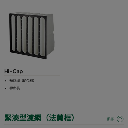
Hi-Cap
預濾網（ISO粗）
壽命長
緊湊型濾網（法蘭框）
頂部