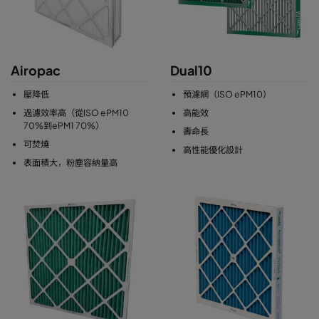
Airopac
Dual10
壓降低
預濾網（ISO ePM10）
過濾效率高（從ISO ePM10
高能效
70%到ePM1 70%）
壽命長
可焚燒
高性能優化設計
表面積大，粉塵容納量高