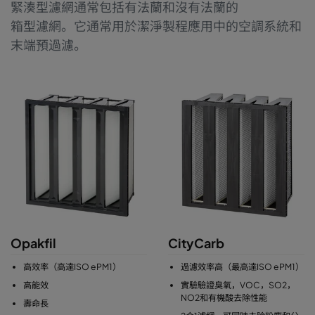
緊湊型濾網通常包括有法蘭和沒有法蘭的
箱型濾網。它通常用於潔淨製程應用中的空調系統和
末端預過濾。
Opakfil
CityCarb
高效率（高達ISO ePM1）
過濾效率高（最高達ISO ePM1）
高能效
實驗驗證臭氧，VOC，SO2，
NO2和有機酸去除性能
壽命長