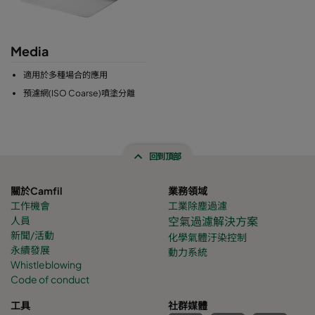
Media
適用於多種場合的應用
預濾網(ISO Coarse)噴塗分離
回到頂部
關於Camfil
業務領域
工作機會
工業除塵過濾
人員
空氣過濾解決方案
新聞/活動
化學氣體
汙染控制
永續發展
動力系統
Whistleblowing
Code of conduct
工具
社群媒體