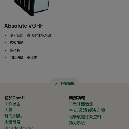
Absolute VGHF
優化設計，實現高性能過濾
高效節能
壽命長
加固結構，更穩定
回到頂部
關於Camfil
業務領域
工作機會
工業除塵過濾
人員
空氣過濾解決方案
新聞/活動
化學氣體
汙染控制
永續發展
動力系統
Whistleblowing