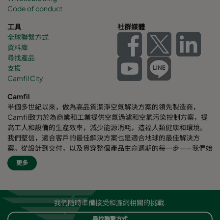
Code of conduct
工具
社群媒體
全球聯繫方式
資料庫
尋找產品
支援
Camfil City
Camfil
半個多世紀以來，做為高品質潔淨空氣解決方案的領先製造商，
Camfil致力於為商業和工業提供空氣過濾和空氣污染控制方案，提
高工人和設備的生產效率，減少能源消耗，造福人類健康和環境。
我們堅信，適合客戶的最佳解決方案也是適合地球的最佳解決方
案。從設計到交付，以及貫穿整個產品生命週期的每一步——我們始
終考慮我們的事業對周圍員工乃至對整個世界的影響。我們採用全
更多
新的問題解決方案、創新的設計、精準的工藝控制，高度重視客
戶，致力於提高節能效果，減少能耗，並尋找更好的方式，讓每個
人都能輕鬆呼吸潔淨空氣。Camfil自豪地為客戶提供服務和支援。
我們的客戶來自不同行業和不同區域，遍佈世界各個角落。Camfil
我們隨時準備接受和濾網相關的挑戰.
致力於保護人員健康、工藝流程以及環境安全。
尋找聯繫方式