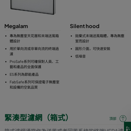
Megalam
Silent hood
專為無塵室天花層和末端送風箱
拋棄式末端送風箱體，專為無塵
體設計
室而設計
用於單向流或非單向流的終端過
圓形介面，可快速安裝
濾
低噪音
ProSafe系列可確保對人員、工
藝和產品的全面保護
ES系列為節能產品
FabSafe系列可保證電子無塵室
和設備的空氣品質
緊湊型濾網（箱式）
頂部
箱式濾網通常作為送風或者回風系統的終端HEPA濾