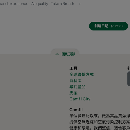
 and experience
Air quality
Take a Breath
+
創建日期
(6 of 8)
回到頂部
工具
全球聯繫方式
資料庫
尋找產品
支援
Camfil City
Camfil
半個多世紀以來，做為高品質潔淨
提供空氣過濾和空氣污染控制方
健康和環境。我們堅信，適合客