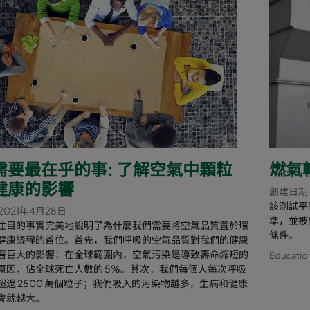
需要最在乎的事: 了解空氣中顆粒
燃氣
健康的影響
創建日期 
該測試平臺
2021年4月28日
準，並被
注目的事實完美地說明了為什麼我們需要將空氣品質置於環
條件。
健康議程的首位。首先，我們呼吸的空氣品質對我們的健康
著巨大的影響；在全球範圍內，空氣污染是導致壽命縮短的
Educatio
原因，佔全球死亡人數的 5%。其次，我們每個人每次呼吸
超過 2500 萬個粒子；我們吸入的污染物越多，生病和健康
會就越大。