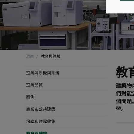
洞察
教育與體驗
教
空氣清淨機與系統
空氣品質
建築物
們對能
案例
個問題
習。
商業 & 公共建築
粉塵和煙霧收集
教育與體驗