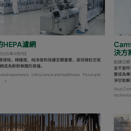
的HEPA濾網
Cam
決方
2025年4月9日
境領域，精確度、純淨度和保護至關重要，高效微粒空氣
創建日期 
) 濾網成為默默無聞的英雄。
並不是所
要成為專
 and experience
Life science and healthcare
Food and
淨空氣解
+
Virus Con
technolo