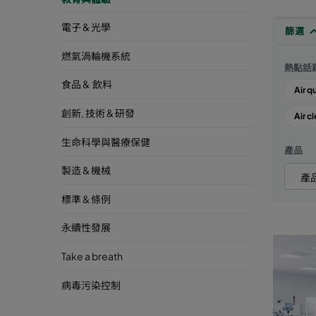
電子 & 光學
篩選
燃氣渦輪機系統
熱點話
食品 & 飲料
Air q
創新, 技術 & 研發
Air cl
生命科學與醫療保健
產品
製造 & 機械
標準 & 條例
永續性發展
Take a breath
病毒污染控制