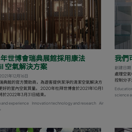
20年世博會瑞典展館採用康法
我們
fil 空氣解決方案
創建日期 
處理空氣
021年12月16日
控制分子
il是瑞典館的官方贊助商，為遊客提供潔淨的清潔空氣解決方
好的室內空氣質量。 2020年杜拜世博會於2021年10月1
Educatio
於2022年3月31日結束。
science a
 and experience
Innovation technology and research
Air
+