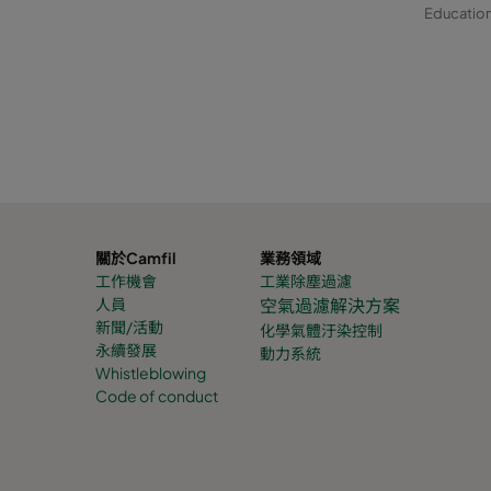
Education
關於Camfil
業務領域
工作機會
工業除塵過濾
人員
空氣過濾解決方案
新聞/活動
化學氣體
汙染控制
永續發展
動力系統
Whistleblowing
Code of conduct