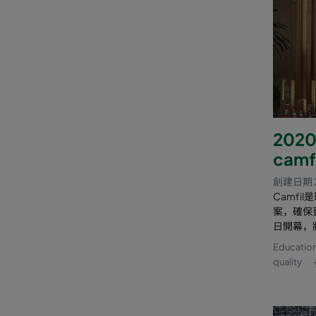
20
cam
創建日期 2
Camf
案，確保更
日開幕，將
Education
quality