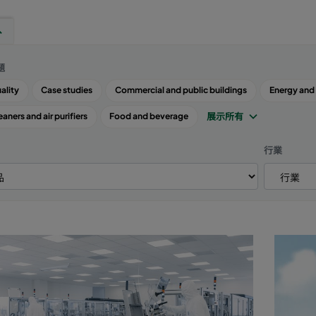
題
uality
Case studies
Commercial and public buildings
Energy and
展示所有
eaners and air purifiers
Food and beverage
行業