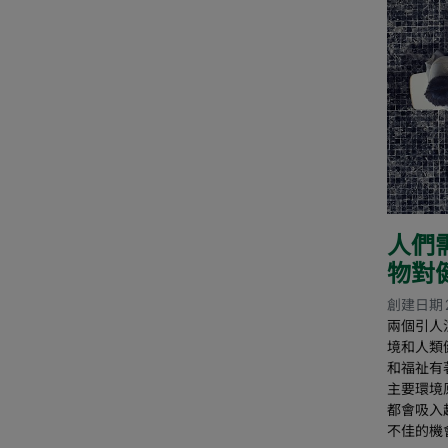
人們
物對
創建日期 
兩個引人
境和人類
和福祉有
主要環境
都會吸入
不佳的機