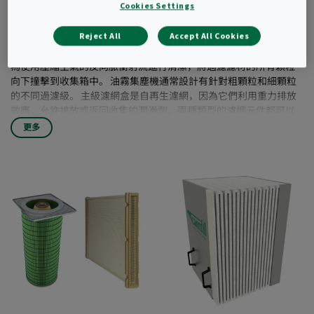
乾粉塵和煙霧或冷卻劑霧的抽取系統的組成部
Cookies Settings
分。
Reject All
Accept All Cookies
乾式集塵機最常見的濾芯是圓形濾筒或濾板。 兩種濾網類型都設計
為使用壓縮空氣的反向脈衝射流進行清潔，將過濾濾材的所有顆粒
向下撞擊到收集箱中。 油霧集塵機通常設計有針對粗顆粒和細顆粒
的不同過濾級。 主級濾網盒是自再生濾網，因為它們利用重力排放
效應，允許排放或返回收集的潤滑劑。兩種類型的濾網元件都可以
配備不同的過濾濾材，每一種都具有特殊的性能以確保對各種應用
更多
和排放物的最佳過濾性能以及優化的濾網壽命。作為一家過濾公
司，康法在自己的生產中開發、製造和改進大部分過濾配件和過濾
濾材，確保提供高質量的過濾解決方案。 除了用於自有品牌集塵機
系統的濾網外，Camfil 還提供範圍廣泛的濾筒和板式濾網配件，以
改造市場上最常見的集塵系統。