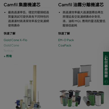
Camfil 集塵機濾芯
Camfil 油霧分離機濾芯
最高過濾率低、穩定的壓損經過
高過濾效率最大過濾面積自再生
質量測試可提供具有不同特性的
原理延長空氣濾網壽命針對乳
過濾濾材高清潔效率長空氣濾網
液、油和 MQL 應用的靈活配置低
使用壽命
壓損低能耗
快速了解
快速了解
Gold Cone X-Flo
EM-O Pack
Gold Cone
CoaPack
Tenkay
Quantum 系列濾芯
+ 所有
需要聯繫我們?
Quad Pulse Package 濾芯
濾板 MF 系列