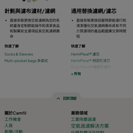
針氈與濾布濾材/濾網
通用替換濾網/濾芯
直接安裝更換空氣濾網為您的系
直接安裝更換低壓降節能運行和
統量身定制節能操作和清潔食品
清潔優化空氣濾網壽命具有不同
和製藥安全選項延長空氣濾網壽
介質選項的產品範圍廣交貨時間
命
短
快速了解
快速了解
Socks & Sleeves
HemiPleat® 濾芯
Multi-pocket bags 多袋式
HemiPleat® 橢圓形濾芯
Dura-Pleat® 橢圓形濾芯
濾板
+ 所有
回到頂部
關於Camfil
業務領域
工作機會
工業除塵過濾
人員
空氣過濾解決方案
新聞/活動
化學氣體
汙染控制