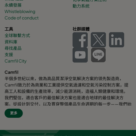
永續發展
動力系統
Whistleblowing
Code of conduct
工具
社群媒體
全球聯繫方式
資料庫
尋找產品
支援
Camfil City
Camfil
半個多世紀以來，做為高品質潔淨空氣解決方案的領先製造商，
Camfil致力於為商業和工業提供空氣過濾和空氣污染控制方案，提
高工人和設備的生產效率，減少能源消耗，造福人類健康和環境。
我們堅信，適合客戶的最佳解決方案也是適合地球的最佳解決方
案。從設計到交付，以及貫穿整個產品生命週期的每一步——我們始
終考慮我們的事業對周圍員工乃至對整個世界的影響。我們採用全
更多
新的問題解決方案、創新的設計、精準的工藝控制，高度重視客
戶，致力於提高節能效果，減少能耗，並尋找更好的方式，讓每個
人都能輕鬆呼吸潔淨空氣。Camfil自豪地為客戶提供服務和支援。
我們的客戶來自不同行業和不同區域，遍佈世界各個角落。Camfil