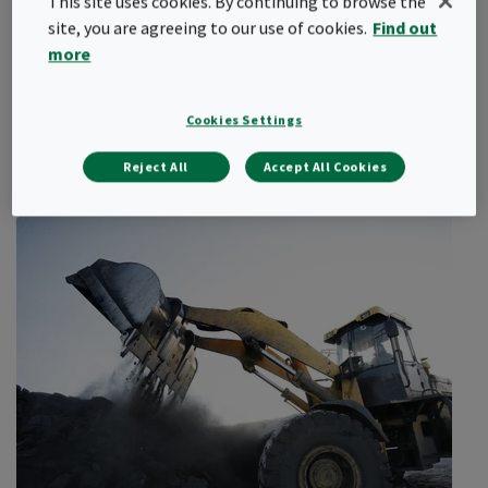
This site uses cookies. By continuing to browse the
site, you are agreeing to our use of cookies.
Find out
Camfil提供定制的除塵系統，可耐受採礦環境的嚴苛要求。我們的
more
Gold系列除塵器非常適用於滿足採礦行業對2.5
µ
m和10 µm粒徑物
質（PM）的要求。
作物篩選
我們的工業粉塵和煙氣收集器採用重型結構和模組化設計，極為堅
Cookies Settings
控制篩選設備及其附屬轉運站的排氣可減少對人體的有害粉塵和區
固可靠，可在惡劣環境中強化現場佈局。此外，它們提供易用性和
域環境的清理，同時提供清潔的外觀以滿足許可要求。
可靠性，致力於打造更清潔的工作場所。
Reject All
Accept All Cookies
Camfil採礦業解決方案的優勢
遵守許可條件和嚴格的排放法規
保護工廠員工的健康和安全
減少採礦廠周圍的排放量
節約能源，降低運行成本
減少維護停機時間，提高設備運行的可靠性（DES）
提高產量
採礦應用
初級破碎
堆料
二級和三級破碎