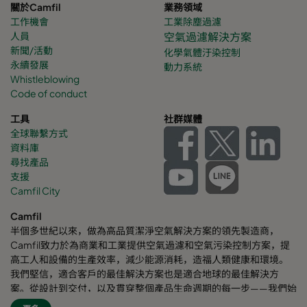
關於Camfil
業務領域
工作機會
工業除塵過濾
人員
空氣過濾解決方案
新聞/活動
化學氣體
汙染控制
永續發展
動力系統
Whistleblowing
Code of conduct
工具
社群媒體
全球聯繫方式
資料庫
尋找產品
支援
Camfil City
Camfil
半個多世紀以來，做為高品質潔淨空氣解決方案的領先製造商，
Camfil致力於為商業和工業提供空氣過濾和空氣污染控制方案，提
高工人和設備的生產效率，減少能源消耗，造福人類健康和環境。
我們堅信，適合客戶的最佳解決方案也是適合地球的最佳解決方
案。從設計到交付，以及貫穿整個產品生命週期的每一步——我們始
終考慮我們的事業對周圍員工乃至對整個世界的影響。我們採用全