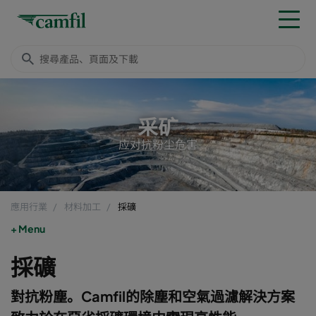
采矿
应对抗粉尘危害
應用行業
材料加工
採礦
Menu
採礦
對抗粉塵。Camfil的除塵和空氣過濾解決方案