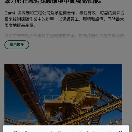
致力於在惡劣採礦環境中實現高性能。
Camfil與採礦和工程公司及承包商合作，尋找有效、可靠的解決方
案來控制採礦作業中的粉塵，以保護員工、環境和設備，同時最大
限度地提高產量。
潔淨工廠有助於改善員工的健康和安全，幫助採礦公司遵守嚴格的
許可要求。除此之外，潔淨工廠也有助於提高員工士氣，讓他們為
顯示較多
自己的工作感到自豪。另外，更潔淨的工廠還可以減少部件磨損，
減少維修，提高可靠性。
採礦業面臨嚴峻挑戰
礦山和採石場是塵土飛揚的危險場所。控制採礦加工設備（如破碎
機、篩網和輸送機轉載點）產生的粉塵是一項艱巨的挑戰。政府機
構嚴格限制粉塵排放量，並與採礦公司合作，努力減少礦區周圍的
排放量，以保護人員健康和環境安全。
如果排放量過高，可能會削減產量，遭受罰款。因此，正確設計和
選擇除塵設備和空氣過濾解決方案至關重要。 簡而言之，最大限度
地減少排放量可以提高許可產能。
極端工作環境要求極端可靠性