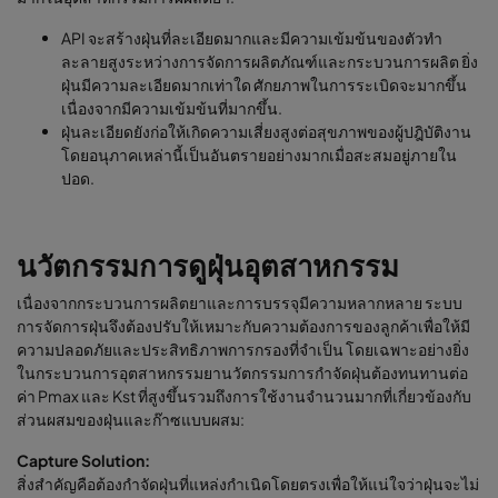
API จะสร้างฝุ่นที่ละเอียดมากและมีความเข้มข้นของตัวทำ
ละลายสูงระหว่างการจัดการผลิตภัณฑ์และกระบวนการผลิต ยิ่ง
ฝุ่นมีความละเอียดมากเท่าใด ศักยภาพในการระเบิดจะมากขึ้น
เนื่องจากมีความเข้มข้นที่มากขึ้น.
ฝุ่นละเอียดยังก่อให้เกิดความเสี่ยงสูงต่อสุขภาพของผู้ปฎิบัติงาน
โดยอนุภาคเหล่านี้เป็นอันตรายอย่างมากเมื่อสะสมอยู่ภายใน
ปอด.
นวัตกรรมการดูฝุ่นอุตสาหกรรม
เนื่องจากกระบวนการผลิตยาและการบรรจุมีความหลากหลาย ระบบ
การจัดการฝุ่นจึงต้องปรับให้เหมาะกับความต้องการของลูกค้าเพื่อให้มี
ความปลอดภัยและประสิทธิภาพการกรองที่จำเป็น โดยเฉพาะอย่างยิ่ง
ในกระบวนการอุตสาหกรรมยานวัตกรรมการกำจัดฝุ่นต้องทนทานต่อ
ค่า Pmax และ Kst ที่สูงขึ้นรวมถึงการใช้งานจำนวนมากที่เกี่ยวข้องกับ
ส่วนผสมของฝุ่นและก๊าซแบบผสม:
Capture Solution:
สิ่งสำคัญคือต้องกำจัดฝุ่นที่แหล่งกำเนิดโดยตรงเพื่อให้แน่ใจว่าฝุ่นจะไม่