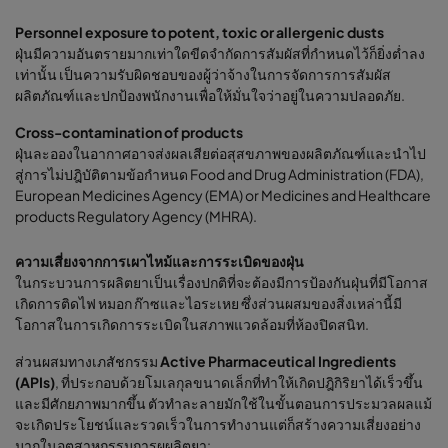
Personnel exposure to potent, toxic or allergenic dusts
ฝุ่นมีความอันตรายมากเท่าใดขีดจำกัดการสัมผัสที่กำหนดไว้ก็ยิ่งต่ำลง
เท่านั้น เป็นความรับผิดชอบของผู้ว่าจ้างในการจัดการการสัมผัส
ผลิตภัณฑ์และปกป้องพนักงานเพื่อให้มั่นใจว่าอยู่ในความปลอดภัย.
Cross-contamination of products
ฝุ่นละอองในอากาศอาจส่งผลเสียต่อสุสขภาพของผลิตภัณฑ์และนำไป
สู่การไม่ปฎิบัติตามข้อกำหนด Food and Drug Administration (FDA),
European Medicines Agency (EMA) or Medicines and Healthcare
products Regulatory Agency (MHRA).
ความเสี่ยงจากการเผาไหม้และการระเบิดของฝุ่น
ในกระบวนการผลิตยาเป็นเรื่องปกติที่จะต้องมีการป้องกันฝุ่นที่มีโอกาส
เกิดการติดไฟ หมอก ก๊าซและไอระเหย ซึ่งส่วนผสมของสิ่งเหล่านี้มี
โอกาสในการเกิดการระเบิดในสภาพแวดล้อมที่ห้องปิดสนิท.
ส่วนผสมทางเภสัชกรรม
Active Pharmaceutical Ingredients
(APIs)
, ที่ประกอบด้วยโมเลกุลขนาดเล็กที่ทำให้เกิดปฎิกิริยาได้เร็วขึ้น
และมีศักยภาพมากขึ้น ตัวทำละลายมักใช้ในขั้นตอนการประมวลผลแม้
จะเกิดประโยชน์และรวดเร็วในการทำงานแต่ก็สร้างความเสี่ยงอย่าง
มากในอุตสาหกรรมการผผลิตยา: