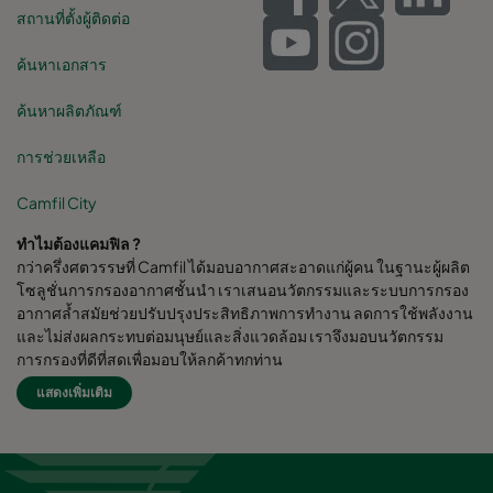
สถานที่ตั้งผู้ติดต่อ
ค้นหาเอกสาร
ค้นหาผลิตภัณฑ์
การช่วยเหลือ
Camfil City
ทำไมต้องแคมฟิล ?
กว่าครึ่งศตวรรษที่ Camfil ได้มอบอากาศสะอาดแก่ผู้คน ในฐานะผู้ผลิต
โซลูชั่นการกรองอากาศชั้นนำ เราเสนอนวัตกรรมและระบบการกรอง
อากาศล้ำสมัยช่วยปรับปรุงประสิทธิภาพการทำงาน ลดการใช้พลังงาน
และไม่ส่งผลกระทบต่อมนุษย์และสิ่งแวดล้อม เราจึงมอบนวัตกรรม
การกรองที่ดีที่สุดเพื่อมอบให้ลูกค้าทุกท่าน
แสดงเพิ่มเติม
Camfil Group สำนักงานใหญ่ตั้งอยู่ใน Stockholm, Sweden มี
โรงงานผลิตกว่า 30 แห่ง ศูนย์ R&D 6 แห่ง สำนักงานขายใน 26 ประเทศ
พนักงานมากกว่า 4,480 คนและกำลังเติบโตขึ้น เรามีความภาคภูมิใจที่
ได้ให้บริการและสนุยสนุนลูกค้าในหลากหลายอุตสาหกรรมและชุมชน
ต่างๆทั่วโลก