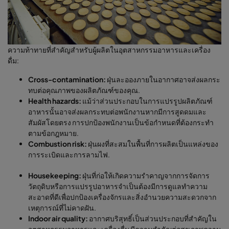
ความท้าทายที่สำคัญสำหรับผู้ผลิตในอุตสาหกรรมอาหารและเครื่อง
ดื่ม:
Cross-contamination:
ฝุ่นละอองภายในอากาศอาจส่งผลกระ
ทบต่อคุณภาพของผลิตภัณฑ์ของคุณ.
Health hazards:
แม้ว่าส่วนประกอบในการแปรรูปผลิตภัณฑ์
อาหารนั้นอาจส่งผลกระทบต่อพนักงานหากมีการสูดดมและ
สัมผัสโดยตรง การปกป้องพนักงานเป็นข้อกำหนดที่ต้องกระทำ
ตามข้อกฎหมาย.
Combustion risk:
ฝุ่นผงที่สะสมในพื้นที่การผลิตเป็นแหล่งของ
การระเบิดและการลามไฟ.
Housekeeping:
ฝุ่นที่ก่อให้เกิดความรำคาญจากการจัดการ
วัตถุดิบหรือการแปรรูปอาหารจำเป็นต้องมีการดูแลทำความ
สะอาดที่ดีเพื่อปกป้องเครื่องจักรและสิ่งอำนวยความสะดวกจาก
เหตุการณ์ที่ไม่คาดฝัน.
Indoor air quality:
อากาศบริสุทธิ์เป็นส่วนประกอบที่สำคัญใน
อุตสาหกรรมอาหารและเครื่องดื่ม มีความสำคัญต่อสุขภาพความ