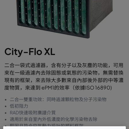
City-Flo XL
二合一袋式過濾器，含有分子以及灰塵的功能，可用
來在一級過濾內去除固態或氣態的污染物，無需替換
現有的框架，來去除大多數來自內部後外部的中等濃
度物質，來達到 ePM1的效率（依據ISO 16890)
二合一雙重功效：同時過濾顆粒物及分子污染物
低初阻力
RAD快速吸附廣譜介質
適用於來自室內外低濃度的化學污染物去除
堅固且符合空氣動力設計的塑料框架