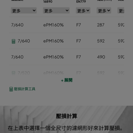
16890
EN779
7/640
ePM1 60%
F7
287
592
7/640
ePM1 60%
F7
592
592
7/640
ePM1 60%
F7
490
592
7/520
ePM1 60%
F7
592
592
+ 展開
7/520
ePM1 60%
F7
490
592
壓損計算工具
7/520
ePM1 60%
F7
287
592
壓損計算
0185/640
ePM1 85%
592
592
在上表中選擇一個全尺寸的濾網形好來計算壓損。