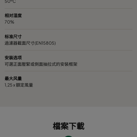
50ºC
相对湿度
70%
标准尺寸
過濾器截面尺寸(EN15805)
安装选项
可選正面壓緊或側面抽拉式的安裝框架
最大风量
1,25 x 額定風量
檔案下載