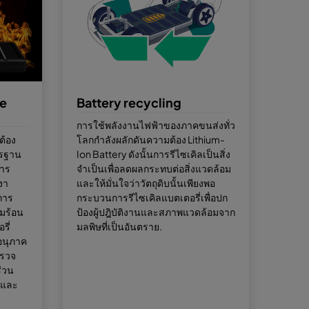
le
Battery recycling
การใช้พลังงานไฟฟ้าของภาคขนส่งทั่ว
ต้อง
โลกกำลังผลักดันความต้อง Lithium-
รฐาน
Ion Battery ดังนั้นการรีไซเคิลเป็นสิ่ง
าร
จำเป็นเพื่อลดผลกระทบต่อสิ่งแวดล้อม
งา
และให้มั่นใจว่าวัตถุดิบนั้นเพียงพอ
การ
กระบวนการรีไซเคิลแบตเตอรี่เพื่อปก
มร้อน
ป้องผู้ปฎิบัติงานและสภาพแวดล้อมจาก
รี่
มลพิษที่เป็นอันตราย.
อนุภาค
ตรวจ
่วน
นและ