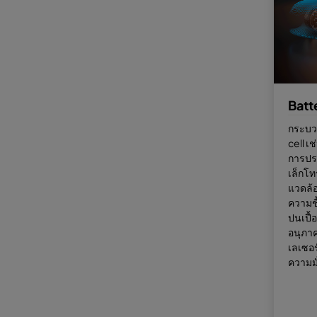
Batt
กระบว
cell เ
การปร
เล็กโ
แวดล้
ความชื
ปนเปื้
อนุภา
เลเซอร
ความม