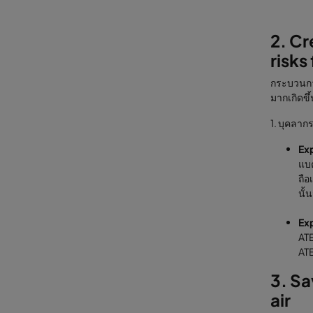
2. Cr
risks
กระบวนการ
มากเกิดขึ้
1. บุคลากร
Ex
แบต
ถือ
นั้
Ex
ATE
ATE
3. Sa
air