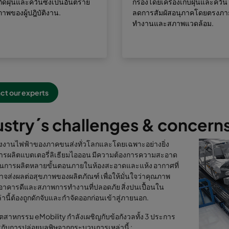
เกิดฝุ่นและควันซึ่งเป็นอันตราย
กรองโดยเครื่องเก็บฝุ่นและควัน 
ภาพของผู้ปฎิบัติงาน.
ลดการสัมผัสอนุภาคโดยตรงภาย
ทำงานและสภาพแวดล้อม.
ct our experts
ustry´s challenges & concern
ังงานไฟฟ้าของภาคขนส่งทั่วโลกและโดยเฉพาะอย่างยิ่ง
รผลิตแบตเตอรี่ลิเธียมไอออน มีความต้องการความสะอาด
วนการผลิตหลายขั้นตอนภายในห้องสะอาดและแห้ง อากาศที่
อาจส่งผลต่อสุขภาพของผลิตภัณฑ์ เพื่อให้มั่นใจว่าคุณภาพ
าคารดีและสภาพการทำงานที่ปลอดภัย สิ่งปนเปื้อนใน
านี้ต้องถูกดักจับและกำจัดออกก่อนเข้าสู่ภายนอก.
อุตสาหกรรม eMobility กำลังเผชิญกับข้อกังวลทั้ง 3 ประการ
ารกับการปล่อยมลพิษจากกระบวนการเหล่านี้ :