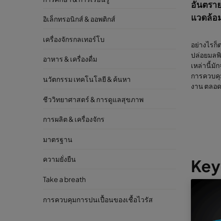
อันตราย
แวดล้อ
อิเล็กทรอนิกส์ & ออพติกส์
เครื่องจักรกลเทอร์โบ
อย่างไรก
ปล่อยมลพิ
อาหาร & เครื่องดื่ม
เหล่านี้ม
การควบคุม
นวัตกรรม เทคโนโลยี & ค้นหา
งาน ตลอ
ชีววิทยาศาสตร์ & การดูแลสุขภาพ
การผลิต & เครื่องจักร
มาตรฐาน
ความยั่งยืน
Key
Take a breath
การควบคุมการปนเปื้อนของเชื้อไวรัส