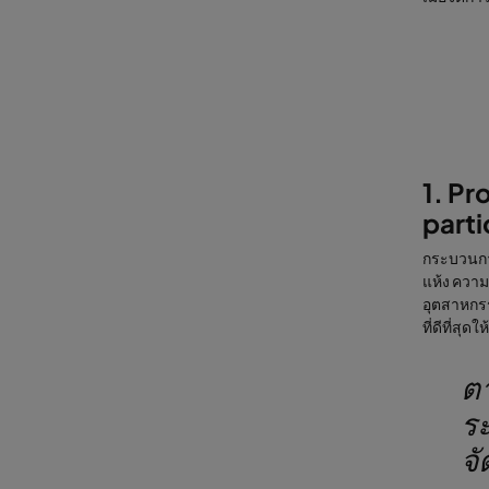
1. Pr
parti
กระบวนกา
แห้ง ควา
อุตสาหกรร
ที่ดีที่สุดใ
ตา
ระ
จั