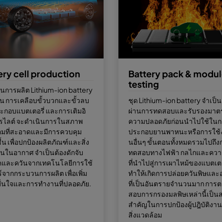
ery cell production
Battery pack & modu
testing
นการผลิต Lithium-ion battery
ช่น การเคลือบขั้วบวกและขั้วลบ
ชุด Lithium-ion battery จำเป็น
ะกอบแบตเตอรี่ และการเติมอิ
ผ่านการทดสอบและรับรองมาต
ทรไลต์ จะดำเนินการในสภาพ
ความปลอดภัยก่อนนำไปใช้ในก
อมที่สะอาดและมีการควบคุม
ประกอบยานพาหนะหรือการใช้
้น เพื่อปกป้องผลิตภัณฑ์และสิ่ง
นอื่นๆ ขั้นตอนทั้งหมดรวมไปถึง
อนในอากาศ จำเป็นต้องดักจับ
ทดสอบทางไฟฟ้า กลไกและควา
คและควันจากเทคโนโลยีการใช้
ที่นำไปสู่การเผาไหม้ของแบตเตอ
์จากกระบวนการผลิต เพื่อเพิ่ม
ทำให้เกิดการปล่อยควันพิษและ
ั่นใจและการทำงานที่ปลอดภัย.
ที่เป็นอันตรายจำนวนมาก การ
สอบการกรองมลพิษเหล่านี้เป็นส
สำคัญในการปกป้องผู้ปฎิบัติงา
สิ่งแวดล้อม