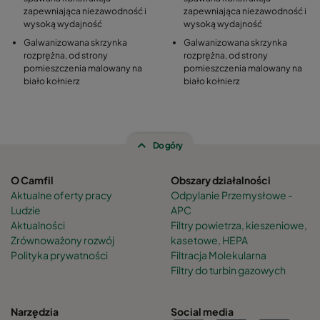
zapewniająca niezawodność i
zapewniająca niezawodność i
wysoką wydajność
wysoką wydajność
Galwanizowana skrzynka
Galwanizowana skrzynka
rozprężna, od strony
rozprężna, od strony
pomieszczenia malowany na
pomieszczenia malowany na
biało kołnierz
biało kołnierz
Do góry
O Camfil
Obszary działalności
Aktualne oferty pracy
Odpylanie Przemysłowe -
Ludzie
APC
Aktualności
Filtry powietrza, kieszeniowe,
Zrównoważony rozwój
kasetowe, HEPA
Polityka prywatności
Filtracja Molekularna
Filtry do turbin gazowych
Narzędzia
Social media