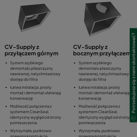
Cechy i zalety:
Efektywna dystrybucja powietrza: Nawiewniki sufitowe
zapewniają równomierne rozprowadzanie powietrza, co
przyczynia się do komfortu termicznego w pomieszczeniu i
Potrzebujesz się z nami skontaktować?
wysokiej jakości powietrza.
Estetyczny wygląd: Dzięki nowoczesnemu designowi,
CV-Supply z
CV-Supply z
nawiewniki sufitowe doskonale komponują się z różnymi stylami
przyłączem górnym
bocznym przyłączem
wnętrz.
Łatwa instalacja: Prosty montaż i demontaż ułatwiają
System szybkiego
System szybkiego
konserwację i czyszczenie.
demontażu płaszczyzny
demontażu płaszczyzny
nawiewnej, natychmiastowy
nawiewnej, natychmiastowy
Regulacja przepływu powietrza: Możliwość dostosowania
dostęp do filtra
dostęp do filtra
kierunku nawiewu do indywidualnych potrzeb użytkowników.
Wysoka jakość materiałów: Wykonane z trwałych i odpornych
Łatwa instalacja, prosty
Łatwa instalacja, prosty
montaż i demontaż ułatwiają
montaż i demontaż ułatwiają
na korozję materiałów, co zapewnia długą żywotność produktu.
konserwację
konserwację
Możliwość połączenia z
Możliwość połączenia z
systemem CleanSeal,
systemem CleanSeal,
identyczny wygląd od strony
identyczny wygląd od strony
pomieszczenia
pomieszczenia
Wytrzymała, punktowo
Wytrzymała, punktowo
spawana konstrukcja
spawana konstrukcja