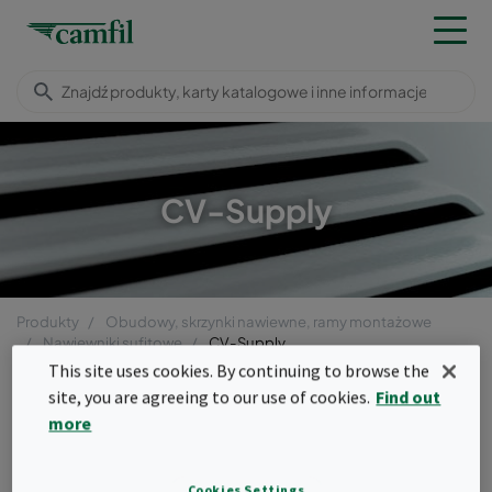
CV-Supply
Produkty
Obudowy, skrzynki nawiewne, ramy montażowe
Nawiewniki sufitowe
CV-Supply
This site uses cookies. By continuing to browse the
Menu
site, you are agreeing to our use of cookies.
Find out
more
CV-Supply
Nawiewniki sufitowe to kluczowe
Cookies Settings