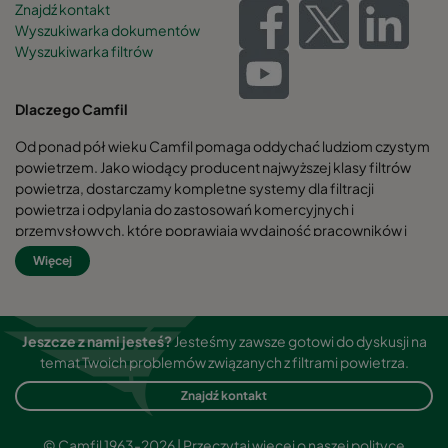
Znajdź kontakt
Wyszukiwarka dokumentów
Wyszukiwarka filtrów
Dlaczego Camfil
Od ponad pół wieku Camfil pomaga oddychać ludziom czystym
powietrzem. Jako wiodący producent najwyższej klasy filtrów
powietrza, dostarczamy kompletne systemy dla filtracji
powietrza i odpylania do zastosowań komercyjnych i
przemysłowych, które poprawiają wydajność pracowników i
sprzętu, minimalizują zużycie energii oraz przynoszą korzyści dla
Więcej
zdrowia ludzkiego i środowiska naturalnego.
Jesteśmy przekonani, że najlepsze rozwiązania dla naszych
Klientów są również najlepszymi rozwiązaniami dla naszej
Jeszcze z nami jesteś?
Jesteśmy zawsze gotowi do dyskusji na
planety. Dlatego też na każdym kroku - od projektu do dostawy i
temat Twoich problemów związanych z filtrami powietrza.
przez cały cykl życia produktu bierzemy pod uwagę wpływ
naszego działania na ludzi oraz otaczający nas świat. Dzięki
Znajdź kontakt
nowatorskiemu podejściu do rozwiązywania problemów,
innowacyjnym konstrukcjom, precyzyjnej kontroli procesów i
© Camfil 1963-2026 |
Przeczytaj więcej o naszej polityce