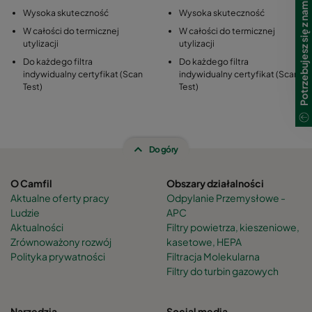
Potrzebujesz się z nami skontaktować?
Wysoka skuteczność
Wysoka skuteczność
W całości do termicznej
W całości do termicznej
utylizacji
utylizacji
Do każdego filtra
Do każdego filtra
indywidualny certyfikat (Scan
indywidualny certyfikat (Scan
Test)
Test)
Do góry
O Camfil
Obszary działalności
Aktualne oferty pracy
Odpylanie Przemysłowe -
Ludzie
APC
Aktualności
Filtry powietrza, kieszeniowe,
Zrównoważony rozwój
kasetowe, HEPA
Polityka prywatności
Filtracja Molekularna
Filtry do turbin gazowych
Narzędzia
Social media