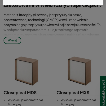
zastosowane w wielu różnych aplikacjach.
Materiał filtracyjny plisowany jest przy użyciu naszej
opatentowanej technologii (CMS™) w celu zapewnienia
optymalnego przepływu powietrza i najlepszej skuteczności. To
w połączeniu z separatorami z kleju topliwego zapewnia
równomierny rozstaw plis oraz sztywność pakietu filtracyjnego.
Za właściwe umocowanie pakietu w ramie i szczelność
Więcej
odpowiada uszczelnienie poliuretanowe. Rama wykonana jest z
drewna lub z blachy ocynkowanej
Ciągła uszczelka PU nałożona na ramę eliminuje ryzyko
przecieków. Każdy filtr jest indywidualnie badany i
certyfikowany zgodnie z normą PN-EN 1822 z dołączonym skan
testem oraz numerem seryjnym widocznym na etykiecie filtra.
Closepleat MDS
Closepleat MXS
Wysokiej jakości materiał
Wysokiej jakości materiał
filtracyjny
filtracyjny