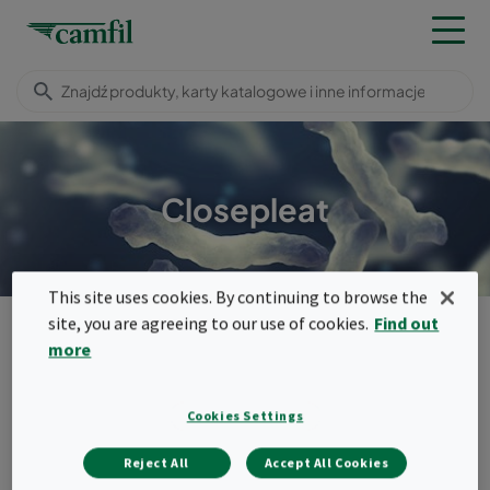
Closepleat
This site uses cookies. By continuing to browse the
Produkty
Filtry EPA, HEPA, ULPA
site, you are agreeing to our use of cookies.
Find out
Filtry kompaktowe (skrzynkowe)
Closepleat
more
Menu
Cookies Settings
Closepleat
Reject All
Accept All Cookies
Szeroki wybór filtrów, które mogą być