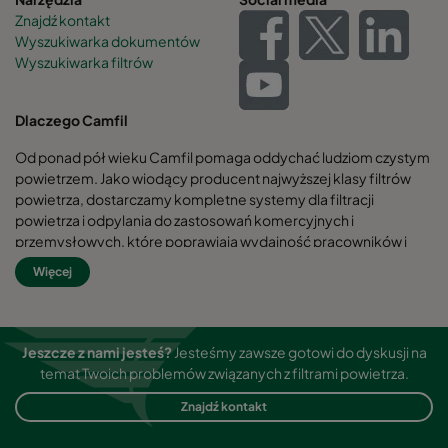
Znajdź kontakt
Wyszukiwarka dokumentów
Wyszukiwarka filtrów
Dlaczego Camfil
Od ponad pół wieku Camfil pomaga oddychać ludziom czystym
powietrzem. Jako wiodący producent najwyższej klasy filtrów
powietrza, dostarczamy kompletne systemy dla filtracji
powietrza i odpylania do zastosowań komercyjnych i
przemysłowych, które poprawiają wydajność pracowników i
sprzętu, minimalizują zużycie energii oraz przynoszą korzyści dla
Więcej
zdrowia ludzkiego i środowiska naturalnego.
Jesteśmy przekonani, że najlepsze rozwiązania dla naszych
Klientów są również najlepszymi rozwiązaniami dla naszej
Jeszcze z nami jesteś?
Jesteśmy zawsze gotowi do dyskusji na
planety. Dlatego też na każdym kroku - od projektu do dostawy i
temat Twoich problemów związanych z filtrami powietrza.
przez cały cykl życia produktu bierzemy pod uwagę wpływ
naszego działania na ludzi oraz otaczający nas świat. Dzięki
Znajdź kontakt
nowatorskiemu podejściu do rozwiązywania problemów,
innowacyjnym konstrukcjom, precyzyjnej kontroli procesów i