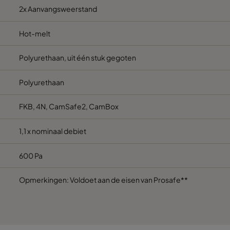
2x Aanvangsweerstand
610
610
292
Hot-melt
610
305
292
Polyurethaan, uit één stuk gegoten
610
610
292
Polyurethaan
FKB, 4N, CamSafe2, CamBox
1,1 x nominaal debiet
600 Pa
Opmerkingen: Voldoet aan de eisen van Prosafe**