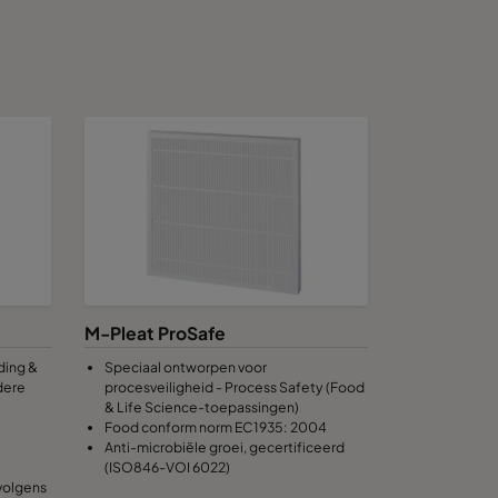
M-Pleat ProSafe
ding &
Speciaal ontworpen voor
dere
procesveiligheid - Process Safety (Food
& Life Science-toepassingen)
Food conform norm EC1935: 2004
Anti-microbiële groei, gecertificeerd
(ISO846-VOI 6022)
volgens