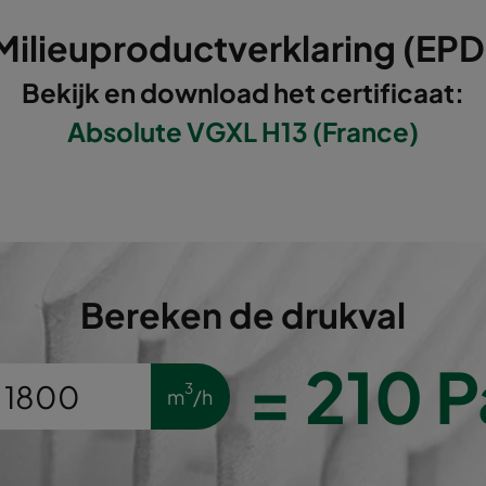
595
289
292
Milieuproductverklaring (EPD
595
595
292
Bekijk en download het certificaat:
Absolute VGXL H13 (France)
610
305
292
610
610
292
595
289
292
Bereken de drukval
595
595
292
=
210
P
610
305
292
3
m
/h
610
610
292