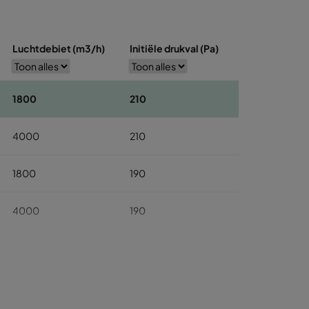
Luchtdebiet (m3/h)
Initiële drukval (Pa)
1800
210
4000
210
1800
190
4000
190
2300
210
5000
210