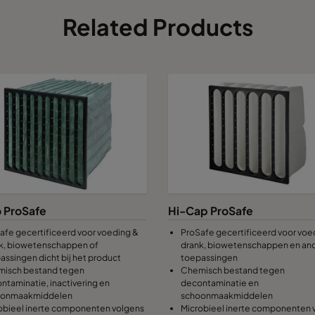
Related Products
o ProSafe
Hi-Cap ProSafe
afe gecertificeerd voor voeding &
ProSafe gecertificeerd voor voe
k, biowetenschappen of
drank, biowetenschappen en an
assingen dicht bij het product
toepassingen
isch bestand tegen
Chemisch bestand tegen
ntaminatie, inactivering en
decontaminatie en
oonmaakmiddelen
schoonmaakmiddelen
obieel inerte componenten volgens
Microbieel inerte componenten 