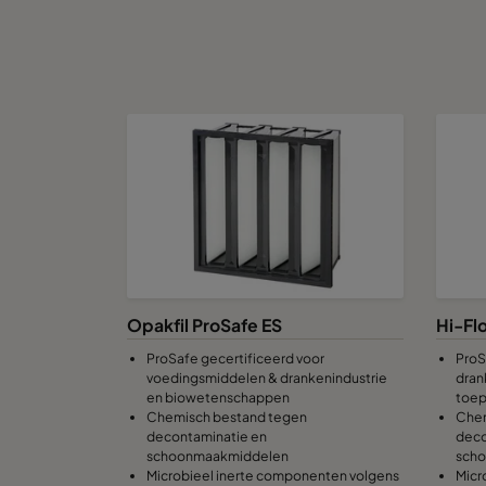
Opakfil ProSafe ES
Hi-Fl
ProSafe gecertificeerd voor
ProS
voedingsmiddelen & drankenindustrie
dran
en biowetenschappen
toep
Chemisch bestand tegen
Chem
decontaminatie en
deco
schoonmaakmiddelen
sch
Microbieel inerte componenten volgens
Micr