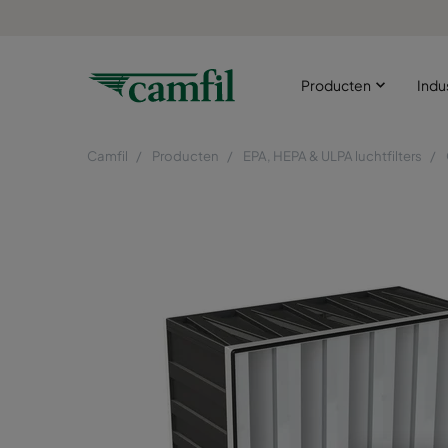
Producten
Indu
Camfil
Producten
EPA, HEPA & ULPA luchtfilters