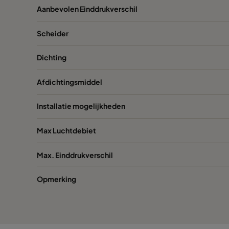
Aanbevolen Einddrukverschil
VGXL14-610x610x292-P-PS
H14
Scheider
VGXXL14-610x305x292-P-PS
H14
Dichting
VGXXL14-610x610x292-P-PS
H14
Afdichtingsmiddel
Installatie mogelijkheden
Max Luchtdebiet
Max. Einddrukverschil
Opmerking