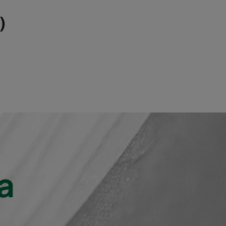
1800
230
)
4000
230
1800
210
4000
210
1800
240
4000
240
a
1800
220
4000
220