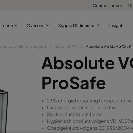
Contactzoeker
D
strieën
Over ons
Support & diensten
Insights
Compactfilters (box type)
Absolute™ V
Absolute VGXL, VGXXL P
Absolute 
ProSafe
23% energiebesparing ten opzichte v
Laagste gewicht in de industrie
Sterk en luchtdicht frame
Hygiënisch product volgens VDI 6022 
Goedgekeurd volgens EC1935/2004 vo