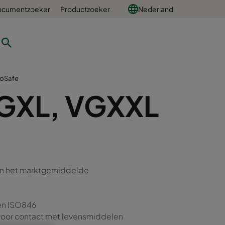
ocumentzoeker
Productzoeker
Nederland
roSafe
VGXL, VGXXL
an het marktgemiddelde
en ISO846
or contact met levensmiddelen