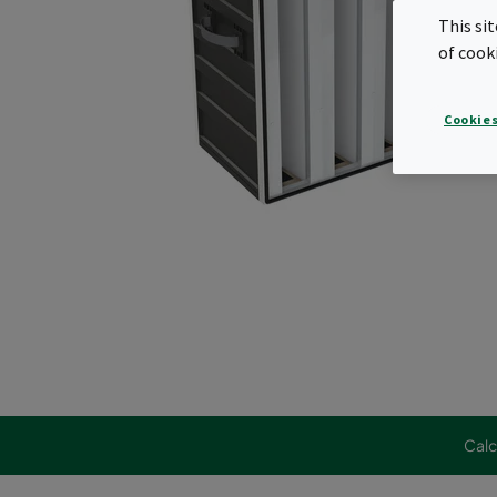
This si
of cook
Cookies
Calc