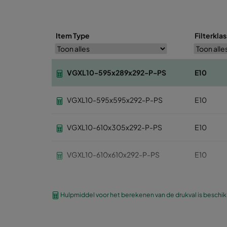
Item Type
Filterkla
VGXL10-595x289x292-P-PS
E10
VGXL10-595x595x292-P-PS
E10
VGXL10-610x305x292-P-PS
E10
VGXL10-610x610x292-P-PS
E10
VGXXL10-610x305x292-P-PS
E10
Hulpmiddel voor het berekenen van de drukval is beschi
VGXXL10-610x610x292-P-PS
E10