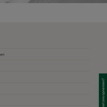
1500
220
3400
220
1800
240
4000
240
2300
400
gen
5000
400
1500
270
Wilt u contact met ons opnemen?
3400
270
1500
250