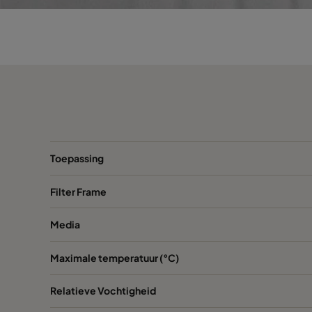
VGXL13-595x289x292-P-PS
H13
VGXL13-595x595x292-P-PS
H13
VGXL13-610x305x292-P-PS
H13
VGXL13-610x610x292-P-PS
H13
VGXXL13-610x305x292-P-PS
H13
Toepassing
VGXXL13-610x610x292-P-PS
H13
Filter Frame
Media
VGXL14-595x289x292-P-PS
H14
Maximale temperatuur (°C)
VGXL14-595x595x292-P-PS
H14
Relatieve Vochtigheid
VGXL14-610x305x292-P-PS
H14