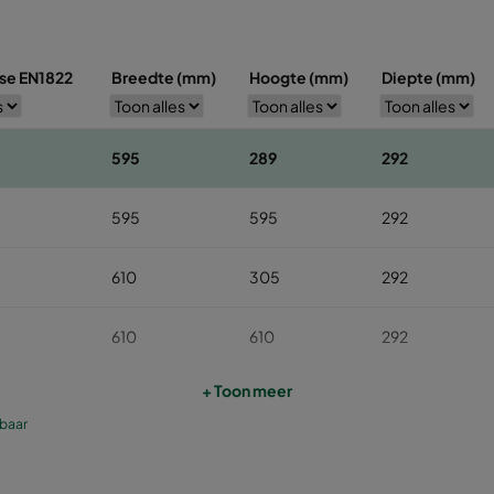
sse EN1822
Breedte (mm)
Hoogte (mm)
Diepte (mm)
595
289
292
595
595
292
610
305
292
610
610
292
+ Toon meer
610
305
292
kbaar
610
610
292