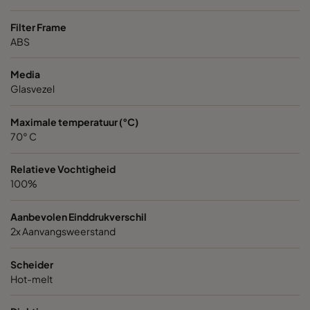
VGXL13-595x595x292-P-PS
H13
595
Filter Frame
ABS
VGXL13-610x305x292-P-PS
H13
610
Media
Glasvezel
VGXL13-610x610x292-P-PS
H13
610
Maximale temperatuur (°C)
VGXXL13-610x305x292-P-PS
H13
610
70° C
Relatieve Vochtigheid
VGXXL13-610x610x292-P-PS
H13
610
100%
VGXL14-595x289x292-P-PS
H14
595
Aanbevolen Einddrukverschil
2x Aanvangsweerstand
VGXL14-595x595x292-P-PS
H14
595
Scheider
Hot-melt
VGXL14-610x305x292-P-PS
H14
610