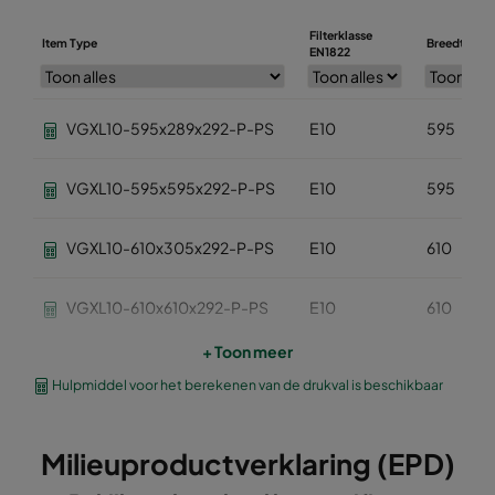
Filterklasse
Item Type
Breedte (m
EN1822
VGXL10-595x289x292-P-PS
E10
595
VGXL10-595x595x292-P-PS
E10
595
VGXL10-610x305x292-P-PS
E10
610
VGXL10-610x610x292-P-PS
E10
610
+ Toon meer
VGXXL10-610x305x292-P-PS
E10
610
Hulpmiddel voor het berekenen van de drukval is beschikbaar
VGXXL10-610x610x292-P-PS
E10
610
Milieuproductverklaring (EPD)
VGXL11-595x289x292-P-PS
E11
595