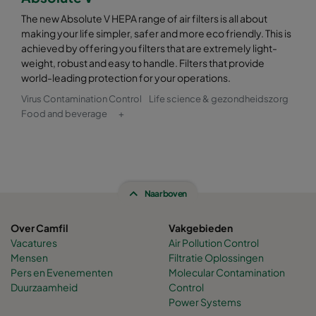
The new Absolute V HEPA range of air filters is all about
making your life simpler, safer and more eco friendly. This is
achieved by offering you filters that are extremely light-
weight, robust and easy to handle. Filters that provide
world-leading protection for your operations.
Virus Contamination Control
Life science & gezondheidszorg
Food and beverage
+
Naar boven
Over Camfil
Vakgebieden
Vacatures
Air Pollution Control
Mensen
Filtratie Oplossingen
Pers en Evenementen
Molecular Contamination
Duurzaamheid
Control
Power Systems