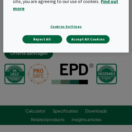
site, you are agreeing to our use of cookies.
Find out
Bestand tegen ontsmettings- en
more
reinigingsprocedures
Compact, lichtgewicht en volledig verbrandbaar voor
een optimaal afvalbeheer
Cookies Settings
Geoptimaliseerd voor bag-in bag-out veilig wisselen
Machinaal geteste lekvrije constructie
Reject All
Accept All Cookies
Offerte aanvragen
Calculator
Specificaties
Downloads
Related products
Insights articles