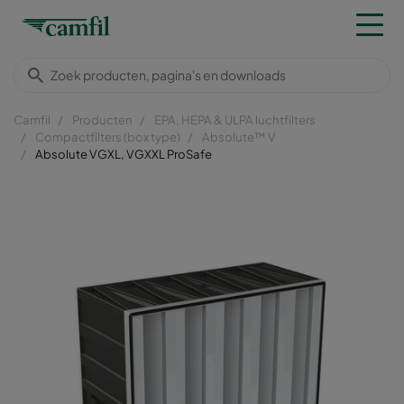
Camfil
Producten
EPA, HEPA & ULPA luchtfilters
Compactfilters (box type)
Absolute™ V
Absolute VGXL, VGXXL ProSafe