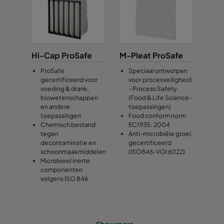
Hi-Cap ProSafe
M-Pleat ProSafe
ProSafe
Speciaal ontworpen
gecertificeerd voor
voor procesveiligheid
voeding & drank,
- Process Safety
biowetenschappen
(Food & Life Science-
en andere
toepassingen)
toepassingen
Food conform norm
Chemisch bestand
EC1935: 2004
tegen
Anti-microbiële groei,
decontaminatie en
gecertificeerd
schoonmaakmiddelen
(ISO846-VOI 6022)
Microbieel inerte
componenten
volgens ISO 846
+ Show more