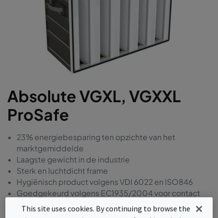
Absolute VGXL, VGXXL
ProSafe
23% energiebesparing ten opzichte van het
marktgemiddelde
Laagste gewicht in de industrie
Sterk en luchtdicht frame
Hygiënisch product volgens VDI 6022 en ISO846
Goedgekeurd volgens EC1935/2004 voor contact
met levensmiddelen
This site uses cookies. By continuing to browse the
Vrij van BPA, formaldehyde en ftalaten