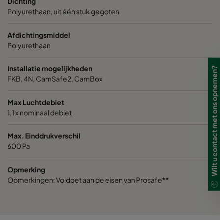
Dichting
VGXL14-610x610x292-P-PS
H14
610
Polyurethaan, uit één stuk gegoten
VGXXL14-610x305x292-P-PS
H14
610
Afdichtingsmiddel
Polyurethaan
VGXXL14-610x610x292-P-PS
H14
610
Installatie mogelijkheden
Wilt u contact met ons opnemen?
FKB, 4N, CamSafe2, CamBox
Max Luchtdebiet
1,1 x nominaal debiet
Max. Einddrukverschil
600 Pa
Opmerking
Opmerkingen: Voldoet aan de eisen van Prosafe**