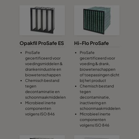
Opakfil ProSafe ES
Hi-Flo ProSafe
ProSafe
ProSafe
gecertificeerd voor
gecertificeerd voor
voedingsmiddelen &
voeding & drank,
drankenindustrie en
biowetenschappen
biowetenschappen
of toepassingen dicht
Chemisch bestand
bij het product
tegen
Chemisch bestand
decontaminatie en
tegen
schoonmaakmiddelen
decontaminatie,
Microbieel inerte
inactivering en
componenten
schoonmaakmiddelen
volgens ISO 846
Microbieel inerte
componenten
volgens ISO 846