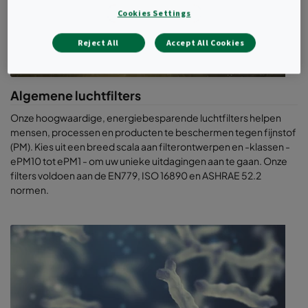
Cookies Settings
Reject All
Accept All Cookies
Algemene luchtfilters
Onze hoogwaardige, energiebesparende luchtfilters helpen
mensen, processen en producten te beschermen tegen fijnstof
(PM). Kies uit een breed scala aan filterontwerpen en -klassen -
ePM10 tot ePM1 - om uw unieke uitdagingen aan te gaan. Onze
filters voldoen aan de EN779, ISO 16890 en ASHRAE 52.2
normen.