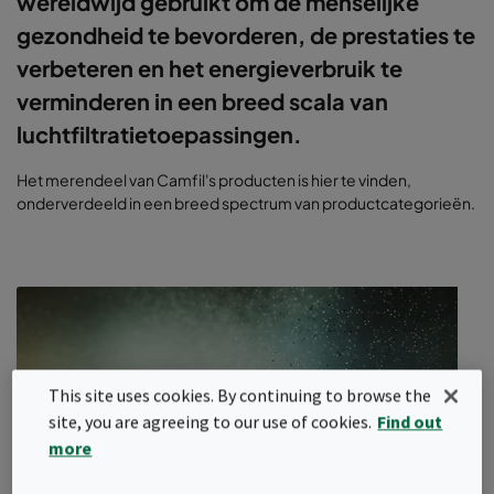
wereldwijd gebruikt om de menselijke
gezondheid te bevorderen, de prestaties te
verbeteren en het energieverbruik te
verminderen in een breed scala van
luchtfiltratietoepassingen.
Het merendeel van Camfil's producten is hier te vinden,
onderverdeeld in een breed spectrum van productcategorieën.
This site uses cookies. By continuing to browse the
site, you are agreeing to our use of cookies.
Find out
more