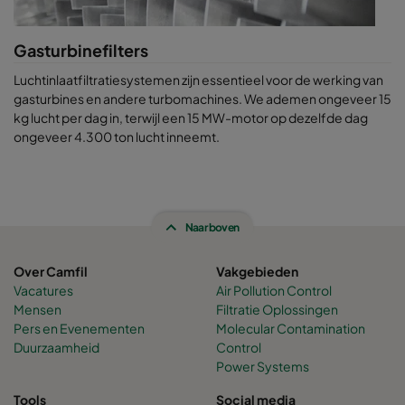
Gasturbinefilters
Luchtinlaatfiltratiesystemen zijn essentieel voor de werking van
gasturbines en andere turbomachines. We ademen ongeveer 15
kg lucht per dag in, terwijl een 15 MW-motor op dezelfde dag
ongeveer 4.300 ton lucht inneemt.
Naar boven
Over Camfil
Vakgebieden
Vacatures
Air Pollution Control
Mensen
Filtratie Oplossingen
Pers en Evenementen
Molecular Contamination
Duurzaamheid
Control
Power Systems
Tools
Social media