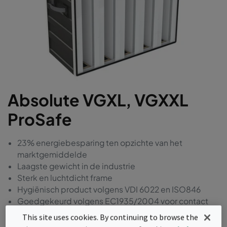
Absolute VGXL, VGXXL
ProSafe
23% energiebesparing ten opzichte van het
marktgemiddelde
Laagste gewicht in de industrie
Sterk en luchtdicht frame
Hygiënisch product volgens VDI 6022 en ISO846
Goedgekeurd volgens EC1935/2004 voor contact
met levensmiddelen
This site uses cookies. By continuing to browse the
Vrij van BPA, formaldehyde en ftalaten