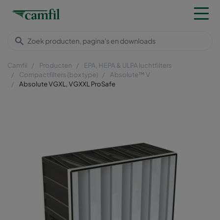
Camfil
Producten
EPA, HEPA & ULPA luchtfilters
Compactfilters (box type)
Absolute™ V
Absolute VGXL, VGXXL ProSafe