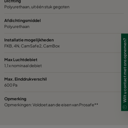
Dichting
VGXL14-610x610x292-P-PS
H14
610
Polyurethaan, uit één stuk gegoten
VGXXL14-610x305x292-P-PS
H14
610
Afdichtingsmiddel
Polyurethaan
VGXXL14-610x610x292-P-PS
H14
610
Installatie mogelijkheden
Wilt u contact met ons opnemen?
FKB, 4N, CamSafe2, CamBox
Max Luchtdebiet
1,1 x nominaal debiet
Max. Einddrukverschil
600 Pa
Opmerking
Opmerkingen: Voldoet aan de eisen van Prosafe**