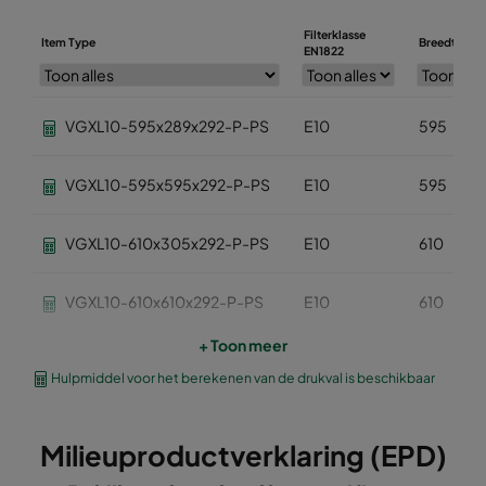
Filterklasse
Item Type
Breedte (m
EN1822
VGXL10-595x289x292-P-PS
E10
595
VGXL10-595x595x292-P-PS
E10
595
VGXL10-610x305x292-P-PS
E10
610
VGXL10-610x610x292-P-PS
E10
610
+ Toon meer
VGXXL10-610x305x292-P-PS
E10
610
Hulpmiddel voor het berekenen van de drukval is beschikbaar
VGXXL10-610x610x292-P-PS
E10
610
Milieuproductverklaring (EPD)
VGXL11-595x289x292-P-PS
E11
595