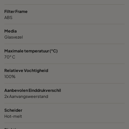
VGXL13-595x595x292-P-PS
H13
595
Filter Frame
ABS
VGXL13-610x305x292-P-PS
H13
610
Media
Glasvezel
VGXL13-610x610x292-P-PS
H13
610
Maximale temperatuur (°C)
VGXXL13-610x305x292-P-PS
H13
610
70° C
Relatieve Vochtigheid
VGXXL13-610x610x292-P-PS
H13
610
100%
VGXL14-595x289x292-P-PS
H14
595
Aanbevolen Einddrukverschil
2x Aanvangsweerstand
VGXL14-595x595x292-P-PS
H14
595
Scheider
Hot-melt
VGXL14-610x305x292-P-PS
H14
610