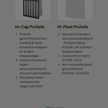
Hi-Cap ProSafe
M-Pleat ProSafe
ProSafe
Speciaal ontworpen
gecertificeerd voor
voor procesveiligheid
voeding & drank,
- Process Safety
biowetenschappen
(Food & Life Science-
en andere
toepassingen)
toepassingen
Food conform norm
Chemisch bestand
EC1935: 2004
tegen
Anti-microbiële groei,
decontaminatie en
gecertificeerd
schoonmaakmiddelen
(ISO846-VOI 6022)
Microbieel inerte
componenten
volgens ISO 846
+ Show more