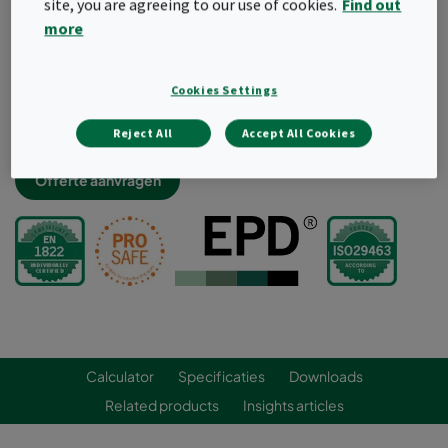
site, you are agreeing to our use of cookies.
Find out
Bestand tegen ontsmettings- en
more
reinigingsprocedures
Compact, lichtgewicht en volledig verbrandbaar voor
een optimaal afvalbeheer
Cookies Settings
Geoptimaliseerd voor bag-in bag-out veilig wisselen
Machinaal geteste lekvrije constructie
Reject All
Accept All Cookies
Offerte aanvragen
Calculator
Specificaties
Downloads
Related products
Insights articles