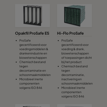
Opakfil ProSafe ES
Hi-Flo ProSafe
ProSafe
ProSafe
gecertificeerd voor
gecertificeerd voor
voedingsmiddelen &
voeding & drank,
drankenindustrie en
biowetenschappen
biowetenschappen
of toepassingen dicht
Chemisch bestand
bij het product
tegen
Chemisch bestand
decontaminatie en
tegen
schoonmaakmiddelen
decontaminatie,
Microbieel inerte
inactivering en
componenten
schoonmaakmiddelen
volgens ISO 846
Microbieel inerte
componenten
volgens ISO 846