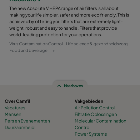
The new Absolute V HEPA range of air filters is all about
making your life simpler, safer and more eco friendly. This is
achieved by offering you filters that are extremely light-
weight, robust and easy to handle. Filters that provide
world-leading protection for your operations.
Virus Contamination Control
Life science & gezondheidszorg
Food and beverage
+
Naar boven
Over Camfil
Vakgebieden
Vacatures
Air Pollution Control
Mensen
Filtratie Oplossingen
Pers en Evenementen
Molecular Contamination
Duurzaamheid
Control
Power Systems