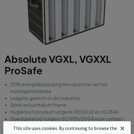
Absolute VGXL, VGXXL
ProSafe
23% energiebesparing ten opzichte van het
marktgemiddelde
Laagste gewicht in de industrie
Sterk en luchtdicht frame
Hygiënisch product volgens VDI 6022 en ISO846
Goedgekeurd volgens EC1935/2004 voor contact
met levensmiddelen
This site uses cookies. By continuing to browse the
Vrij van BPA, formaldehyde en ftalaten