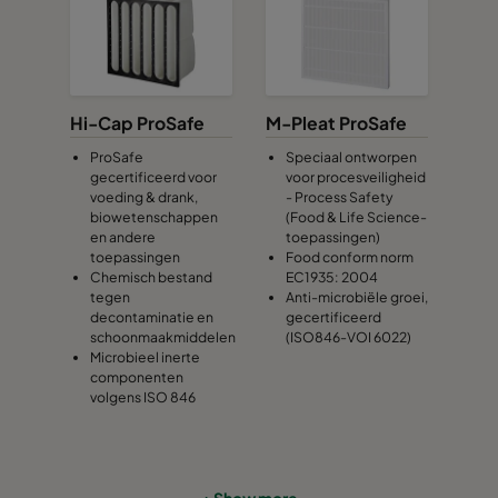
Hi-Cap ProSafe
M-Pleat ProSafe
ProSafe
Speciaal ontworpen
gecertificeerd voor
voor procesveiligheid
voeding & drank,
- Process Safety
biowetenschappen
(Food & Life Science-
en andere
toepassingen)
toepassingen
Food conform norm
Chemisch bestand
EC1935: 2004
tegen
Anti-microbiële groei,
decontaminatie en
gecertificeerd
schoonmaakmiddelen
(ISO846-VOI 6022)
Microbieel inerte
componenten
volgens ISO 846
+ Show more