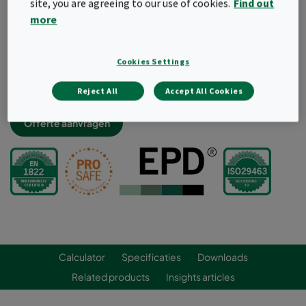
site, you are agreeing to our use of cookies.
Find out
Bestand tegen ontsmettings- en
more
reinigingsprocedures
Compact, lichtgewicht en volledig verbrandbaar voor
een optimaal afvalbeheer
Cookies Settings
Geoptimaliseerd voor bag-in bag-out veilig wisselen
Machinaal geteste lekvrije constructie
Reject All
Accept All Cookies
Offerte aanvragen
Calculator
Specificaties
Downloads
Related products
Insights articles