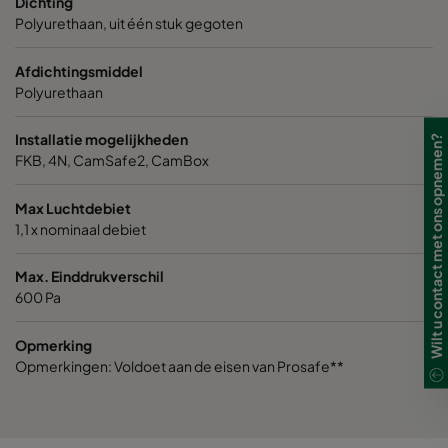
Dichting
VGXL14-610x610x292-P-PS
H14
610
Polyurethaan, uit één stuk gegoten
VGXXL14-610x305x292-P-PS
H14
610
Afdichtingsmiddel
Polyurethaan
VGXXL14-610x610x292-P-PS
H14
610
Installatie mogelijkheden
Wilt u contact met ons opnemen?
FKB, 4N, CamSafe2, CamBox
Max Luchtdebiet
1,1 x nominaal debiet
Max. Einddrukverschil
600 Pa
Opmerking
Opmerkingen: Voldoet aan de eisen van Prosafe**