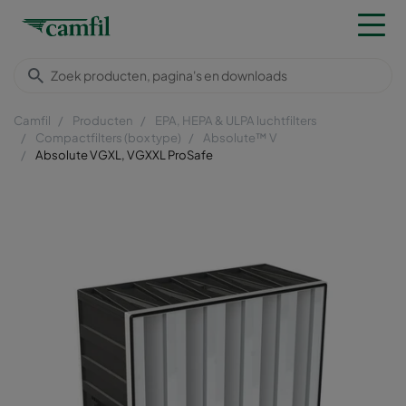
Camfil
Producten
EPA, HEPA & ULPA luchtfilters
Compactfilters (box type)
Absolute™ V
Absolute VGXL, VGXXL ProSafe