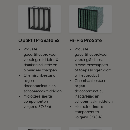
Opakfil ProSafe ES
Hi-Flo ProSafe
ProSafe
ProSafe
gecertificeerd voor
gecertificeerd voor
voedingsmiddelen &
voeding & drank,
drankenindustrie en
biowetenschappen
biowetenschappen
of toepassingen dicht
Chemisch bestand
bij het product
tegen
Chemisch bestand
decontaminatie en
tegen
schoonmaakmiddelen
decontaminatie,
Microbieel inerte
inactivering en
componenten
schoonmaakmiddelen
volgens ISO 846
Microbieel inerte
componenten
volgens ISO 846