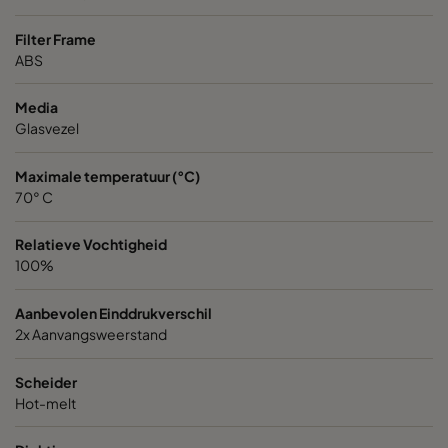
VGXL13-595x595x292-P-PS
H13
595
Filter Frame
ABS
VGXL13-610x305x292-P-PS
H13
610
Media
Glasvezel
VGXL13-610x610x292-P-PS
H13
610
Maximale temperatuur (°C)
VGXXL13-610x305x292-P-PS
H13
610
70° C
Relatieve Vochtigheid
VGXXL13-610x610x292-P-PS
H13
610
100%
VGXL14-595x289x292-P-PS
H14
595
Aanbevolen Einddrukverschil
2x Aanvangsweerstand
VGXL14-595x595x292-P-PS
H14
595
Scheider
Hot-melt
VGXL14-610x305x292-P-PS
H14
610