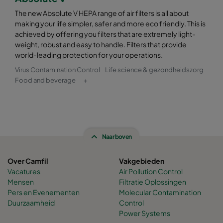
The new Absolute V HEPA range of air filters is all about
making your life simpler, safer and more eco friendly. This is
achieved by offering you filters that are extremely light-
weight, robust and easy to handle. Filters that provide
world-leading protection for your operations.
Virus Contamination Control
Life science & gezondheidszorg
Food and beverage
+
Naar boven
Over Camfil
Vakgebieden
Vacatures
Air Pollution Control
Mensen
Filtratie Oplossingen
Pers en Evenementen
Molecular Contamination
Duurzaamheid
Control
Power Systems