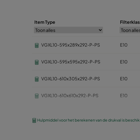
Item Type
Filterkla
VGXL10-595x289x292-P-PS
E10
VGXL10-595x595x292-P-PS
E10
VGXL10-610x305x292-P-PS
E10
VGXL10-610x610x292-P-PS
E10
VGXXL10-610x305x292-P-PS
E10
Hulpmiddel voor het berekenen van de drukval is beschi
VGXXL10-610x610x292-P-PS
E10