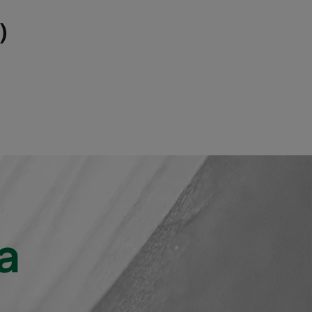
1800
230
)
4000
230
1800
210
4000
210
1800
240
4000
240
a
1800
220
4000
220