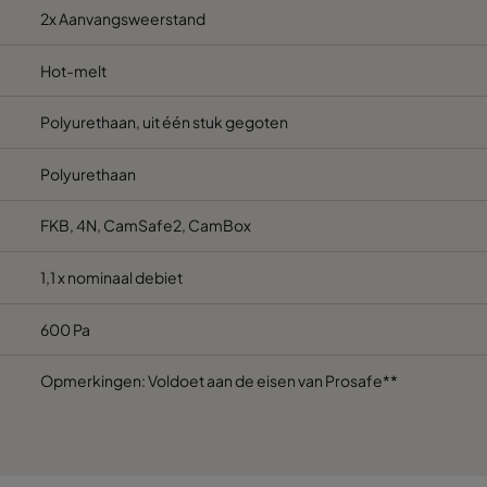
2x Aanvangsweerstand
610
610
292
Hot-melt
610
305
292
Polyurethaan, uit één stuk gegoten
610
610
292
Polyurethaan
FKB, 4N, CamSafe2, CamBox
1,1 x nominaal debiet
600 Pa
Opmerkingen: Voldoet aan de eisen van Prosafe**