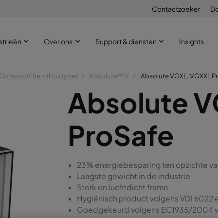
Contactzoeker
D
strieën
Over ons
Support & diensten
Insights
Compactfilters (box type)
Absolute™ V
Absolute VGXL, VGXXL P
Absolute 
ProSafe
23% energiebesparing ten opzichte v
Laagste gewicht in de industrie
Sterk en luchtdicht frame
Hygiënisch product volgens VDI 6022 
Goedgekeurd volgens EC1935/2004 vo