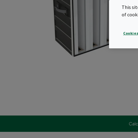
This si
of cook
Cookies
Calc