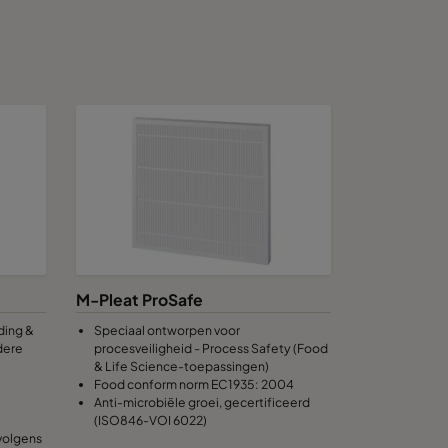
M-Pleat ProSafe
ding &
Speciaal ontworpen voor
dere
procesveiligheid - Process Safety (Food
& Life Science-toepassingen)
Food conform norm EC1935: 2004
Anti-microbiële groei, gecertificeerd
(ISO846-VOI 6022)
volgens