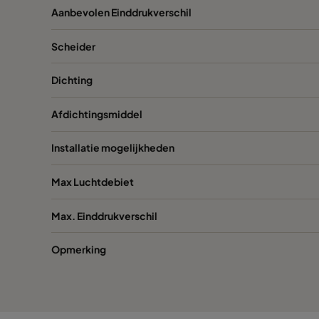
Aanbevolen Einddrukverschil
VGXL14-610x610x292-P-PS
H14
Scheider
VGXXL14-610x305x292-P-PS
H14
Dichting
VGXXL14-610x610x292-P-PS
H14
Afdichtingsmiddel
Installatie mogelijkheden
Max Luchtdebiet
Max. Einddrukverschil
Opmerking