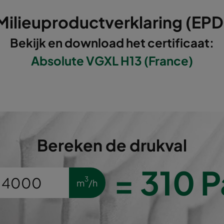
595
289
292
Milieuproductverklaring (EPD
595
595
292
Bekijk en download het certificaat:
Absolute VGXL H13 (France)
610
305
292
610
610
292
595
289
292
Bereken de drukval
595
595
292
=
310
P
610
305
292
3
m
/h
610
610
292