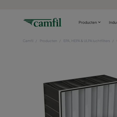
Producten
Indu
Camfil
Producten
EPA, HEPA & ULPA luchtfilters