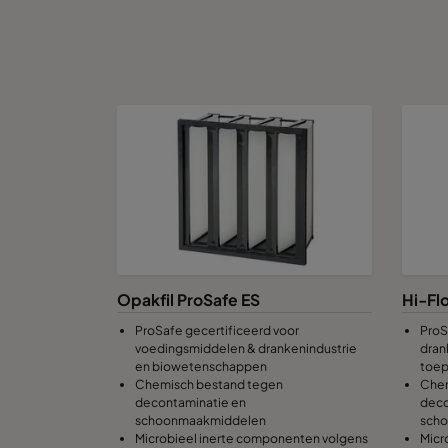
Opakfil ProSafe ES
Hi-Fl
ProSafe gecertificeerd voor
ProS
voedingsmiddelen & drankenindustrie
dran
en biowetenschappen
toep
Chemisch bestand tegen
Chem
decontaminatie en
deco
schoonmaakmiddelen
sch
Microbieel inerte componenten volgens
Micr