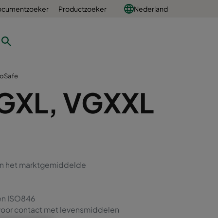
ocumentzoeker
Productzoeker
Nederland
roSafe
VGXL, VGXXL
an het marktgemiddelde
en ISO846
or contact met levensmiddelen