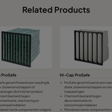
Related Products
o ProSafe
Hi-Cap ProSafe
afe gecertificeerd voor voeding &
ProSafe gecertificeerd voor voe
k, biowetenschappen of
drank, biowetenschappen en an
assingen dicht bij het product
toepassingen
isch bestand tegen
Chemisch bestand tegen
ntaminatie, inactivering en
decontaminatie en
oonmaakmiddelen
schoonmaakmiddelen
obieel inerte componenten volgens
Microbieel inerte componenten 