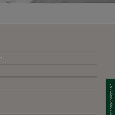
1500
220
3400
220
1800
240
4000
240
2300
400
gen
5000
400
1500
270
Wilt u contact met ons opnemen?
3400
270
1500
250