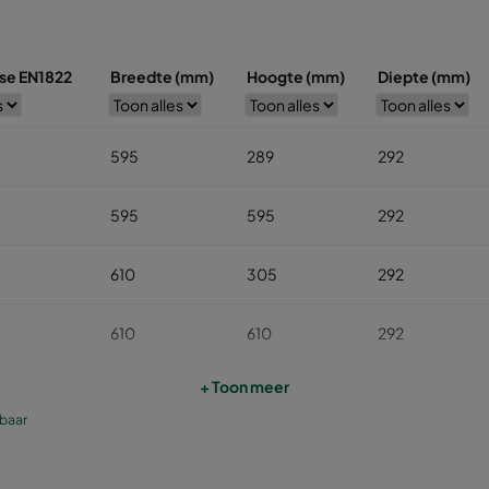
sse EN1822
Breedte (mm)
Hoogte (mm)
Diepte (mm)
595
289
292
595
595
292
610
305
292
610
610
292
+ Toon meer
610
305
292
kbaar
610
610
292