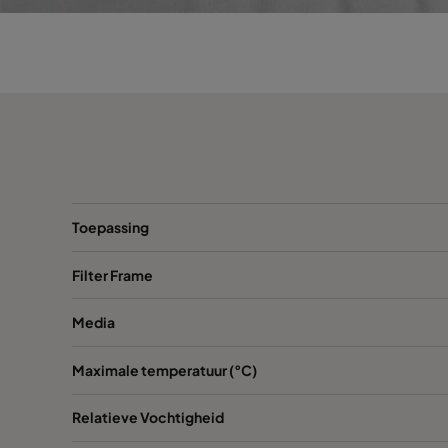
VGXL13-595x289x292-P-PS
H13
VGXL13-595x595x292-P-PS
H13
VGXL13-610x305x292-P-PS
H13
VGXL13-610x610x292-P-PS
H13
VGXXL13-610x305x292-P-PS
H13
Toepassing
VGXXL13-610x610x292-P-PS
H13
Filter Frame
Media
VGXL14-595x289x292-P-PS
H14
Maximale temperatuur (°C)
VGXL14-595x595x292-P-PS
H14
Relatieve Vochtigheid
VGXL14-610x305x292-P-PS
H14