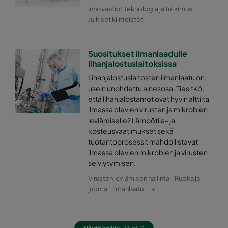
Innovaatiot teknologia ja tutkimus
Julkiset kiinteistöt
0185 592x592x640-10
ePM1 85%
F9
0185 490x592x640-8
ePM1 85%
F9
Suositukset ilmanlaadulle
lihanjalostuslaitoksissa
Lihanjalostuslaitosten ilmanlaatu on
0185 287x592x640-5
ePM1 85%
F9
usein unohdettu ainesosa. Tiesitkö,
että lihanjalostamot ovat hyvin alttiita
0185 592x490x640-10
ePM1 85%
F9
ilmassa olevien virusten ja mikrobien
leviämiselle? Lämpötila- ja
kosteusvaatimukset sekä
0185 490x490x640-8
ePM1 85%
F9
tuotantoprosessit mahdollistavat
ilmassa olevien mikrobien ja virusten
0185 592x287x640-10
ePM1 85%
F9
selviytymisen.
Virusten leviämisen hallinta
Ruoka ja
0185 287x287x640-5
ePM1 85%
F9
juoma
Ilmanlaatu
+
0185 592x592x520-10
ePM1 85%
F9