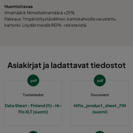
Huomioitavaa
Ilmamäärä: Nimellisilmamäärä +25%
2550 592x592x520-10
ePM2,5 50%
M6
Pakkaus: Ympäristöystävällinen, kantokahvoilla varustettu
kartonki. Löydät meidät REPA -rekisteristä.
2550 490x592x520-8
ePM2,5 50%
M6
2550 287x592x520-5
ePM2,5 50%
M6
Asiakirjat ja ladattavat tiedostot
2550 592x490x520-10
ePM2,5 50%
M6
2550 490x490x520-8
ePM2,5 50%
M6
pdf
pdf
2550 592x287x520-10
ePM2,5 50%
M6
Tuotetiedot
Document
Data Sheet - Finland (fi) - Hi-
Hiflo_product_sheet_FIN
2550 287x287x520-5
ePM2,5 50%
M6
Flo XLT (suomi)
(suomi)
2550 592x592x370-10
ePM2,5 50%
M6