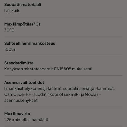
1060 592x287x370-10
ePM10 60%
M5
Suodatinmateriaali
Lasikuitu
1060 287x287x370-5
ePM10 60%
M5
Max lämpötila (°C)
70ºC
2550 592x592x640-10
ePM2,5 50%
M6
Suhteellinen ilmankosteus
100%
2550 490x592x640-8
ePM2,5 50%
M6
Standardimitta
2550 287x592x640-5
ePM2,5 50%
M6
Kehyksen mitat standardin EN15805 mukaisesti
2550 592x490x640-10
ePM2,5 50%
M6
Asennusvaihtoehdot
Ilmankäsittelykoneet ja laitteet, suodatinseinät ja -kammiot.
CamCube-HF -suodatinkotelot sekä SP- ja Modlair -
2550 490x490x640-8
ePM2,5 50%
M6
asennuskehykset.
2550 592x287x640-10
ePM2,5 50%
M6
Max ilmavirta
1,25 x nimellisilmamäärä
2550 287x287x640-5
ePM2,5 50%
M6