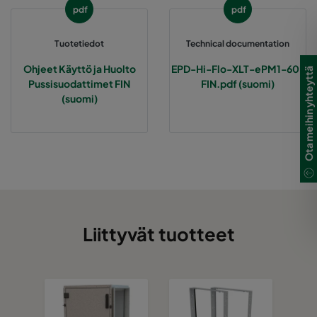
pdf
pdf
2550 490x592x370-8
ePM2,5 50%
M6
Tuotetiedot
Technical documentation
2550 287x592x370-5
ePM2,5 50%
M6
Ohjeet Käyttö ja Huolto
EPD-Hi-Flo-XLT-ePM1-60-
Ota meihin yhteyttä
Pussisuodattimet FIN
FIN.pdf (suomi)
(suomi)
2550 592x490x370-10
ePM2,5 50%
M6
2550 490x490x370-8
ePM2,5 50%
M6
2550 592x287x370-10
ePM2,5 50%
M6
2550 287x287x370-5
ePM2,5 50%
M6
Liittyvät tuotteet
0160 592x592x640-10
ePM1 60%
F7
0160 490x592x640-8
ePM1 60%
F7