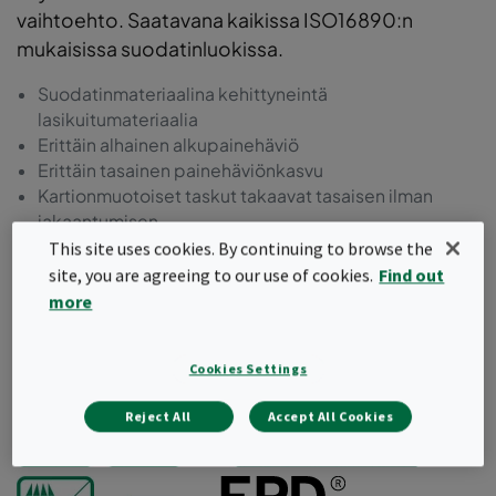
vaihtoehto. Saatavana kaikissa ISO16890:n
mukaisissa suodatinluokissa.
Suodatinmateriaalina kehittyneintä
lasikuitumateriaalia
Erittäin alhainen alkupainehäviö
Erittäin tasainen painehäviönkasvu
Kartionmuotoiset taskut takaavat tasaisen ilman
jakaantumisen
Valetut ja kestävät aerodynaamisesti muotoillut
This site uses cookies. By continuing to browse the
muovikehykset
site, you are agreeing to our use of cookies.
Find out
Alhaisempi energiankulutus.
more
Pyydä tarjous
Cookies Settings
Reject All
Accept All Cookies