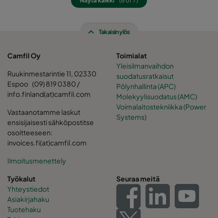
Näytä kaikki
(6 of 7)
0185 490x592x520-8
ePM1 85%
F9
Takaisin ylös
0185 287x592x520-5
ePM1 85%
F9
Camfil Oy
Toimialat
Yleisilmanvaihdon
0185 592x490x520-10
ePM1 85%
F9
Ruukinmestarintie 11, 02330
suodatusratkaisut
Espoo (09) 819 0380 /
Pölynhallinta (APC)
0185 490x490x520-8
ePM1 85%
F9
info.finland(at)camfil.com
Molekyylisuodatus (AMC)
Voimalaitostekniikka (Power
Vastaanotamme laskut
Systems)
0185 592x287x520-10
ePM1 85%
F9
ensisijaisesti sähköpostitse
osoitteeseen:
invoices.fi(at)camfil.com
0185 287x287x520-5
ePM1 85%
F9
Ilmoitusmenettely
Työkalut
Seuraa meitä
Yhteystiedot
Asiakirjahaku
Tuotehaku