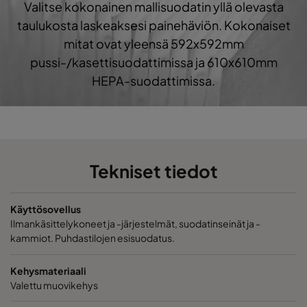
Valitse kokonainen mallisuodatin yllä olevasta
1060 490x490x520-8
ePM10 60%
M5
taulukosta laskeaksesi painehäviön. Kokonaiset
mitat ovat yleensä 592x592mm
1060 592x287x520-10
ePM10 60%
M5
pussi-/kasettisuodattimissa ja 610x610mm
HEPA-suodattimissa.
1060 287x287x520-5
ePM10 60%
M5
1060 592x592x370-10
ePM10 60%
M5
Tekniset tiedot
1060 490x592x370-8
ePM10 60%
M5
1060 287x592x370-5
ePM10 60%
M5
Käyttösovellus
Ilmankäsittelykoneet ja -järjestelmät, suodatinseinät ja -
kammiot. Puhdastilojen esisuodatus.
1060 592x490x370-10
ePM10 60%
M5
Kehysmateriaali
1060 490x490x370-8
ePM10 60%
M5
Valettu muovikehys