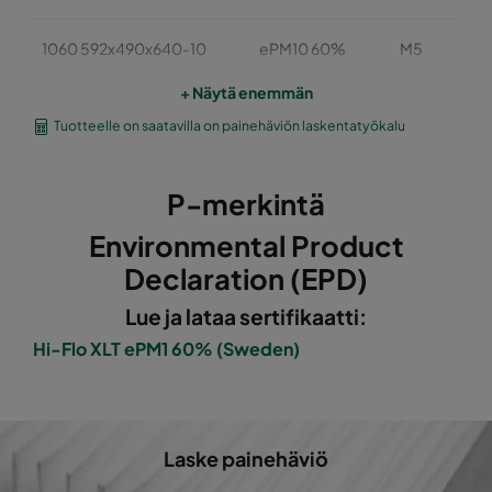
1060 592x490x640-10
ePM10 60%
M5
+ Näytä enemmän
1060 490x490x640-8
ePM10 60%
M5
Tuotteelle on saatavilla on painehäviön laskentatyökalu
1060 592x287x640-10
ePM10 60%
M5
P-merkintä
1060 287x287x640-5
ePM10 60%
M5
Environmental Product
Declaration (EPD)
1060 592x592x520-10
ePM10 60%
M5
Lue ja lataa sertifikaatti:
1060 490x592x520-8
ePM10 60%
M5
Hi-Flo XLT ePM1 60% (Sweden)
1060 287x592x520-5
ePM10 60%
M5
Laske painehäviö
1060 592x490x520-10
ePM10 60%
M5