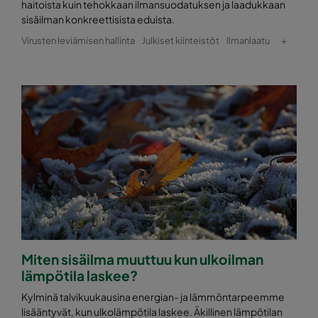
haitoista kuin tehokkaan ilmansuodatuksen ja laadukkaan
sisäilman konkreettisista eduista.
0160 592x287x370-10
ePM1 60%
F7
Virusten leviämisen hallinta
Julkiset kiinteistöt
Ilmanlaatu
+
0160 287x287x370-5
ePM1 60%
F7
0170 592x592x640-10
ePM1 70%
0170 490x592x640-8
ePM1 70%
0170 287x592x640-5
ePM1 70%
0170 592x490x640-10
ePM1 70%
Miten sisäilma muuttuu kun ulkoilman
0170 490x490x640-8
ePM1 70%
lämpötila laskee?
0170 287x490x640-5
ePM1 70%
Kylminä talvikuukausina energian- ja lämmöntarpeemme
lisääntyvät, kun ulkolämpötila laskee. Äkillinen lämpötilan