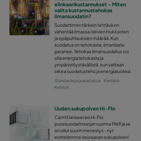
0170 592x287x520-10
ePM1 70%
elinkaarikustannukset - Miten
valita kustannustehokas
ilmansuodatin?
0170 287x287x520-5
ePM1 70%
Suodattimen tärkein tehtävä on
vähentää ilmassa olevien hiukkasten
0170 592x592x370-10
ePM1 70%
ja epäpuhtauksien määrää. Kun
suodatus on tehokasta, ilmanlaatu
paranee. Tehokas ilmansuodatus voi
0170 490x592x370-8
ePM1 70%
olla energiatehokasta ja
ympäristöystävällistä, kun valitaan
0170 287x592x370-5
ePM1 70%
oikea suodatusteho ja energialuokka.
Standardeja ja asetuksia
Kestävä
0170 287x287x370-5
ePM1 70%
Kehitys
0170 592x287x370-10
ePM1 70%
Uuden sukupolven Hi-Flo
Camfil lanseerasi Hi-Flo
0170 592x490x370-10
ePM1 70%
pussisuodatinsarjan vuonna 1969 ja se
on ollut suurin menestys - nyt
esittelemme seuraavan sukupolven!
0170 490x490x370-8
ePM1 70%