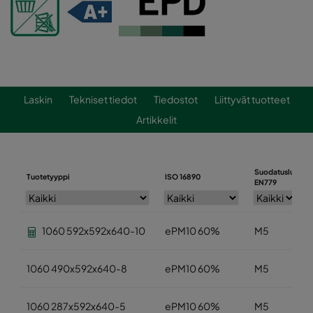
Laskin
Tekniset tiedot
Tiedostot
Liittyvät tuotteet
Artikkelit
Suodatusluokka
Tuotetyyppi
ISO 16890
EN779
1060 592x592x640-10
ePM10 60%
M5
1060 490x592x640-8
ePM10 60%
M5
1060 287x592x640-5
ePM10 60%
M5