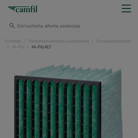
Tuotteet
Yleisilmanvaihdon suodattimet
Pussisuodattimet
Hi-Flo
Hi-Flo XLT