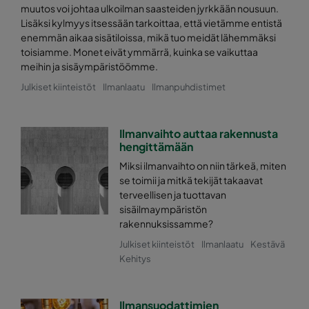
muutos voi johtaa ulkoilman saasteiden jyrkkään nousuun.
0170 592x287x640-10
ePM1 70%
Lisäksi kylmyys itsessään tarkoittaa, että vietämme entistä
enemmän aikaa sisätiloissa, mikä tuo meidät lähemmäksi
toisiamme. Monet eivät ymmärrä, kuinka se vaikuttaa
0170 287x287x640-5
ePM1 70%
meihin ja sisäympäristöömme.
Julkiset kiinteistöt
Ilmanlaatu
Ilmanpuhdistimet
0170 592x592x520-10
ePM1 70%
0170 490x592x520-8
ePM1 70%
Ilmanvaihto auttaa rakennusta
hengittämään
0170 287x592x520-5
ePM1 70%
Miksi ilmanvaihto on niin tärkeä, miten
se toimii ja mitkä tekijät takaavat
terveellisen ja tuottavan
0170 592x490x520-10
ePM1 70%
sisäilmaympäristön
rakennuksissamme?
0170 490x490x520-8
ePM1 70%
Julkiset kiinteistöt
Ilmanlaatu
Kestävä
Kehitys
0170 287x490x520-5
ePM1 70%
Ilmansuodattimien