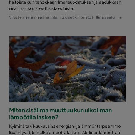
haitoista kuin tehokkaan ilmansuodatuksen ja laadukkaan
sisäilman konkreettisista eduista.
0160 592x287x370-10
ePM1 60%
F7
Virusten leviämisen hallinta
Julkiset kiinteistöt
Ilmanlaatu
+
0160 287x287x370-5
ePM1 60%
F7
0170 592x592x640-10
ePM1 70%
0170 490x592x640-8
ePM1 70%
0170 287x592x640-5
ePM1 70%
0170 592x490x640-10
ePM1 70%
Miten sisäilma muuttuu kun ulkoilman
0170 490x490x640-8
ePM1 70%
lämpötila laskee?
0170 287x490x640-5
ePM1 70%
Kylminä talvikuukausina energian- ja lämmöntarpeemme
lisääntyvät, kun ulkolämpötila laskee. Äkillinen lämpötilan