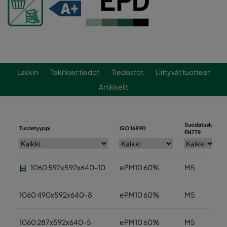
Laskin
Tekniset tiedot
Tiedostot
Liittyvät tuotteet
Artikkelit
Suodatusluokka
Tuotetyyppi
ISO 16890
EN779
1060 592x592x640-10
ePM10 60%
M5
1060 490x592x640-8
ePM10 60%
M5
1060 287x592x640-5
ePM10 60%
M5