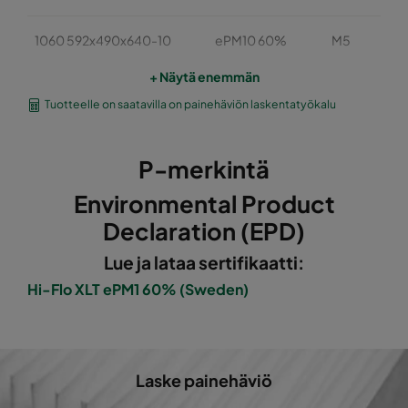
1060 592x490x640-10
ePM10 60%
M5
+ Näytä enemmän
1060 490x490x640-8
ePM10 60%
M5
Tuotteelle on saatavilla on painehäviön laskentatyökalu
1060 592x287x640-10
ePM10 60%
M5
P-merkintä
1060 287x287x640-5
ePM10 60%
M5
Environmental Product
Declaration (EPD)
1060 592x592x520-10
ePM10 60%
M5
Lue ja lataa sertifikaatti:
1060 490x592x520-8
ePM10 60%
M5
Hi-Flo XLT ePM1 60% (Sweden)
1060 287x592x520-5
ePM10 60%
M5
Laske painehäviö
1060 592x490x520-10
ePM10 60%
M5