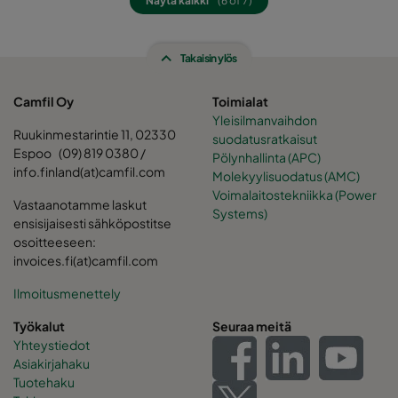
Näytä kaikki
(6 of 7)
0185 490x592x520-8
ePM1 85%
F9
Takaisin ylös
0185 287x592x520-5
ePM1 85%
F9
Camfil Oy
Toimialat
Yleisilmanvaihdon
0185 592x490x520-10
ePM1 85%
F9
Ruukinmestarintie 11, 02330
suodatusratkaisut
Espoo (09) 819 0380 /
Pölynhallinta (APC)
0185 490x490x520-8
ePM1 85%
F9
info.finland(at)camfil.com
Molekyylisuodatus (AMC)
Voimalaitostekniikka (Power
Vastaanotamme laskut
Systems)
0185 592x287x520-10
ePM1 85%
F9
ensisijaisesti sähköpostitse
osoitteeseen:
invoices.fi(at)camfil.com
0185 287x287x520-5
ePM1 85%
F9
Ilmoitusmenettely
Työkalut
Seuraa meitä
Yhteystiedot
Asiakirjahaku
Tuotehaku