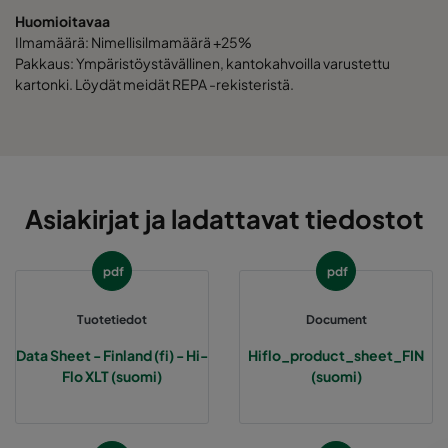
Huomioitavaa
Ilmamäärä: Nimellisilmamäärä +25%
2550 592x592x520-10
ePM2,5 50%
M6
Pakkaus: Ympäristöystävällinen, kantokahvoilla varustettu
kartonki. Löydät meidät REPA -rekisteristä.
2550 490x592x520-8
ePM2,5 50%
M6
2550 287x592x520-5
ePM2,5 50%
M6
Asiakirjat ja ladattavat tiedostot
2550 592x490x520-10
ePM2,5 50%
M6
2550 490x490x520-8
ePM2,5 50%
M6
pdf
pdf
2550 592x287x520-10
ePM2,5 50%
M6
Tuotetiedot
Document
Data Sheet - Finland (fi) - Hi-
Hiflo_product_sheet_FIN
2550 287x287x520-5
ePM2,5 50%
M6
Flo XLT (suomi)
(suomi)
2550 592x592x370-10
ePM2,5 50%
M6