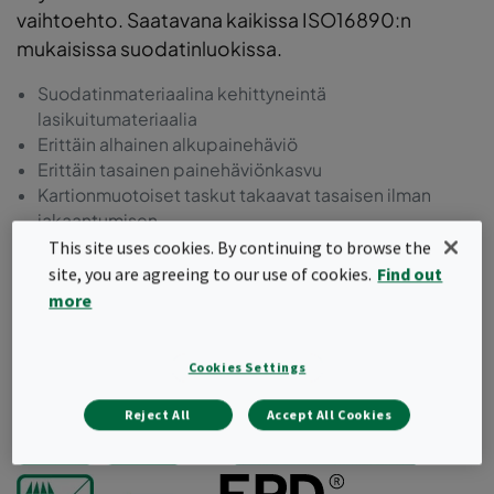
vaihtoehto. Saatavana kaikissa ISO16890:n
mukaisissa suodatinluokissa.
Suodatinmateriaalina kehittyneintä
lasikuitumateriaalia
Erittäin alhainen alkupainehäviö
Erittäin tasainen painehäviönkasvu
Kartionmuotoiset taskut takaavat tasaisen ilman
jakaantumisen
Valetut ja kestävät aerodynaamisesti muotoillut
This site uses cookies. By continuing to browse the
muovikehykset
site, you are agreeing to our use of cookies.
Find out
Alhaisempi energiankulutus.
more
Pyydä tarjous
Cookies Settings
Reject All
Accept All Cookies