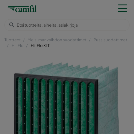
Tuotteet
Yleisilmanvaihdon suodattimet
Pussisuodattimet
Hi-Flo
Hi-Flo XLT