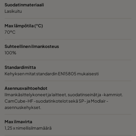
1060 592x287x370-10
ePM10 60%
M5
Suodatinmateriaali
Lasikuitu
1060 287x287x370-5
ePM10 60%
M5
Max lämpötila (°C)
70ºC
2550 592x592x640-10
ePM2,5 50%
M6
Suhteellinen ilmankosteus
100%
2550 490x592x640-8
ePM2,5 50%
M6
Standardimitta
2550 287x592x640-5
ePM2,5 50%
M6
Kehyksen mitat standardin EN15805 mukaisesti
2550 592x490x640-10
ePM2,5 50%
M6
Asennusvaihtoehdot
Ilmankäsittelykoneet ja laitteet, suodatinseinät ja -kammiot.
CamCube-HF -suodatinkotelot sekä SP- ja Modlair -
2550 490x490x640-8
ePM2,5 50%
M6
asennuskehykset.
2550 592x287x640-10
ePM2,5 50%
M6
Max ilmavirta
1,25 x nimellisilmamäärä
2550 287x287x640-5
ePM2,5 50%
M6