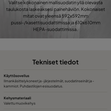
Valitse kokonainen mallisuodatin yllä olevasta
1060 490x490x520-8
ePM10 60%
M5
taulukosta laskeaksesi painehäviön. Kokonaiset
mitat ovat yleensä 592x592mm
1060 592x287x520-10
ePM10 60%
M5
pussi-/kasettisuodattimissa ja 610x610mm
HEPA-suodattimissa.
1060 287x287x520-5
ePM10 60%
M5
1060 592x592x370-10
ePM10 60%
M5
Tekniset tiedot
1060 490x592x370-8
ePM10 60%
M5
1060 287x592x370-5
ePM10 60%
M5
Käyttösovellus
Ilmankäsittelykoneet ja -järjestelmät, suodatinseinät ja -
kammiot. Puhdastilojen esisuodatus.
1060 592x490x370-10
ePM10 60%
M5
Kehysmateriaali
1060 490x490x370-8
ePM10 60%
M5
Valettu muovikehys