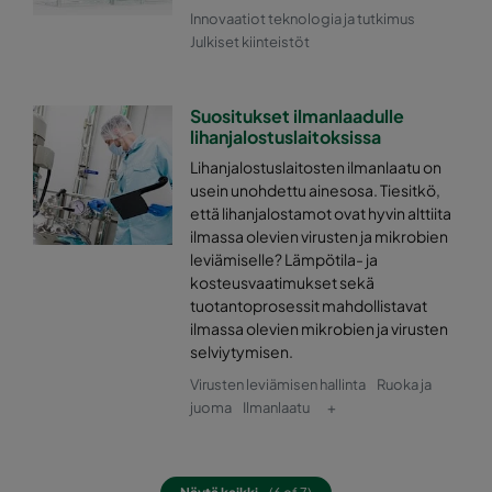
Innovaatiot teknologia ja tutkimus
Julkiset kiinteistöt
0185 592x592x640-10
ePM1 85%
F9
0185 490x592x640-8
ePM1 85%
F9
Suositukset ilmanlaadulle
lihanjalostuslaitoksissa
Lihanjalostuslaitosten ilmanlaatu on
0185 287x592x640-5
ePM1 85%
F9
usein unohdettu ainesosa. Tiesitkö,
että lihanjalostamot ovat hyvin alttiita
0185 592x490x640-10
ePM1 85%
F9
ilmassa olevien virusten ja mikrobien
leviämiselle? Lämpötila- ja
kosteusvaatimukset sekä
0185 490x490x640-8
ePM1 85%
F9
tuotantoprosessit mahdollistavat
ilmassa olevien mikrobien ja virusten
0185 592x287x640-10
ePM1 85%
F9
selviytymisen.
Virusten leviämisen hallinta
Ruoka ja
0185 287x287x640-5
ePM1 85%
F9
juoma
Ilmanlaatu
+
0185 592x592x520-10
ePM1 85%
F9