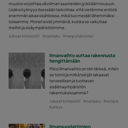
muutos voi johtaa ulkoilman saasteiden jyrkkään nousuun.
0170 592x287x640-10
ePM1 70%
Lisäksi kylmyys itsessään tarkoittaa, että vietämme entistä
enemmän aikaa sisätiloissa, mikä tuo meidät lähemmäksi
toisiamme. Monet eivät ymmärrä, kuinka se vaikuttaa
0170 287x287x640-5
ePM1 70%
meihin ja sisäympäristöömme.
Julkiset kiinteistöt
Ilmanlaatu
Ilmanpuhdistimet
0170 592x592x520-10
ePM1 70%
0170 490x592x520-8
ePM1 70%
Ilmanvaihto auttaa rakennusta
hengittämään
0170 287x592x520-5
ePM1 70%
Miksi ilmanvaihto on niin tärkeä, miten
se toimii ja mitkä tekijät takaavat
terveellisen ja tuottavan
0170 592x490x520-10
ePM1 70%
sisäilmaympäristön
rakennuksissamme?
0170 490x490x520-8
ePM1 70%
Julkiset kiinteistöt
Ilmanlaatu
Kestävä
Kehitys
0170 287x490x520-5
ePM1 70%
Ilmansuodattimien