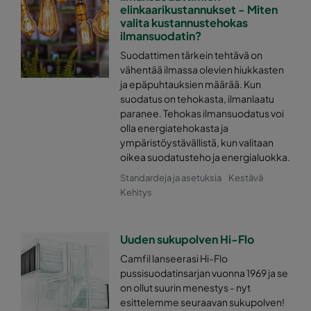
0170 592x287x520-10
ePM1 70%
elinkaarikustannukset - Miten
valita kustannustehokas
ilmansuodatin?
0170 287x287x520-5
ePM1 70%
Suodattimen tärkein tehtävä on
vähentää ilmassa olevien hiukkasten
0170 592x592x370-10
ePM1 70%
ja epäpuhtauksien määrää. Kun
suodatus on tehokasta, ilmanlaatu
paranee. Tehokas ilmansuodatus voi
0170 490x592x370-8
ePM1 70%
olla energiatehokasta ja
ympäristöystävällistä, kun valitaan
0170 287x592x370-5
ePM1 70%
oikea suodatusteho ja energialuokka.
Standardeja ja asetuksia
Kestävä
0170 287x287x370-5
ePM1 70%
Kehitys
0170 592x287x370-10
ePM1 70%
Uuden sukupolven Hi-Flo
Camfil lanseerasi Hi-Flo
0170 592x490x370-10
ePM1 70%
pussisuodatinsarjan vuonna 1969 ja se
on ollut suurin menestys - nyt
esittelemme seuraavan sukupolven!
0170 490x490x370-8
ePM1 70%