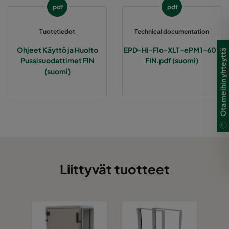
pdf
pdf
2550 490x592x370-8
ePM2,5 50%
M6
Tuotetiedot
Technical documentation
2550 287x592x370-5
ePM2,5 50%
M6
Ohjeet Käyttö ja Huolto
EPD-Hi-Flo-XLT-ePM1-60-
Ota meihin yhteyttä
Pussisuodattimet FIN
FIN.pdf (suomi)
(suomi)
2550 592x490x370-10
ePM2,5 50%
M6
2550 490x490x370-8
ePM2,5 50%
M6
2550 592x287x370-10
ePM2,5 50%
M6
2550 287x287x370-5
ePM2,5 50%
M6
Liittyvät tuotteet
0160 592x592x640-10
ePM1 60%
F7
0160 490x592x640-8
ePM1 60%
F7