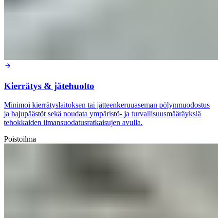
Kierrätys & jätehuolto
Minimoi kierrätyslaitoksen tai jätteenkeruuaseman pölynmuodostus
ja hajupäästöt sekä noudata ympäristö- ja turvallisuusmääräyksiä
tehokkaiden ilmansuodatusratkaisujen avulla.
Poistoilma