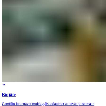
Biojäte
Camfilin luotettavat molekyylisuodattimet auttavat poistamaan