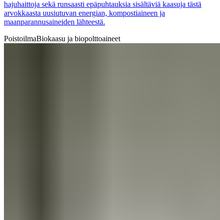
hajuhaittoja sekä runsaasti epäpuhtauksia sisältäviä kaasuja tästä
arvokkaasta uusiutuvan energian, kompostiaineen ja
maanparannusaineiden lähteestä.
Poistoilma
Biokaasu ja biopolttoaineet