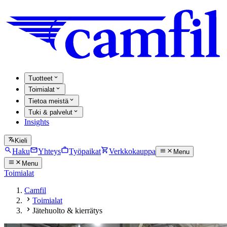
Tuotteet
Toimialat
Tietoa meistä
Tuki & palvelut
Insights
Kieli
Haku
Yhteys
Työpaikat
Verkkokauppa
Menu
Menu
Toimialat
Camfil
Toimialat
Jätehuolto & kierrätys