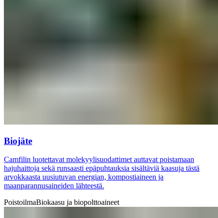
Biojäte
Camfilin luotettavat molekyylisuodattimet auttavat poistamaan
hajuhaittoja sekä runsaasti epäpuhtauksia sisältäviä kaasuja tästä
arvokkaasta uusiutuvan energian, kompostiaineen ja
maanparannusaineiden lähteestä.
Poistoilma
Biokaasu ja biopolttoaineet