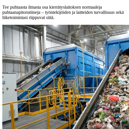
Tee puhtaasta ilmasta osa kierrätyslaitoksen normaaleja
puhtaanapitorutiineja – työntekijöiden ja laitteiden turvallisuus sekä
liiketoimintasi riippuvat siitä.