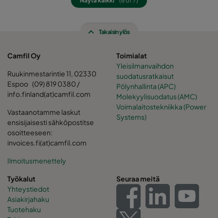
Näytä kaikki
(6 of 7)
0185 490x592x520-8
ePM1 85%
F9
Takaisin ylös
0185 287x592x520-5
ePM1 85%
F9
Camfil Oy
Toimialat
Yleisilmanvaihdon
0185 592x490x520-10
ePM1 85%
F9
Ruukinmestarintie 11, 02330
suodatusratkaisut
Espoo (09) 819 0380 /
Pölynhallinta (APC)
0185 490x490x520-8
ePM1 85%
F9
info.finland(at)camfil.com
Molekyylisuodatus (AMC)
Voimalaitostekniikka (Power
Vastaanotamme laskut
Systems)
0185 592x287x520-10
ePM1 85%
F9
ensisijaisesti sähköpostitse
osoitteeseen:
invoices.fi(at)camfil.com
0185 287x287x520-5
ePM1 85%
F9
Ilmoitusmenettely
Työkalut
Seuraa meitä
Yhteystiedot
Asiakirjahaku
Tuotehaku