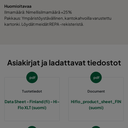
Huomioitavaa
Ilmamäärä: Nimellisilmamäärä +25%
2550 592x592x520-10
ePM2,5 50%
M6
Pakkaus: Ympäristöystävällinen, kantokahvoilla varustettu
kartonki. Löydät meidät REPA -rekisteristä.
2550 490x592x520-8
ePM2,5 50%
M6
2550 287x592x520-5
ePM2,5 50%
M6
Asiakirjat ja ladattavat tiedostot
2550 592x490x520-10
ePM2,5 50%
M6
2550 490x490x520-8
ePM2,5 50%
M6
pdf
pdf
2550 592x287x520-10
ePM2,5 50%
M6
Tuotetiedot
Document
Data Sheet - Finland (fi) - Hi-
Hiflo_product_sheet_FIN
2550 287x287x520-5
ePM2,5 50%
M6
Flo XLT (suomi)
(suomi)
2550 592x592x370-10
ePM2,5 50%
M6