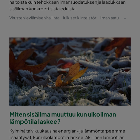
haitoista kuin tehokkaan ilmansuodatuksen ja laadukkaan
sisäilman konkreettisista eduista.
0160 592x287x370-10
ePM1 60%
F7
Virusten leviämisen hallinta
Julkiset kiinteistöt
Ilmanlaatu
+
0160 287x287x370-5
ePM1 60%
F7
0170 592x592x640-10
ePM1 70%
0170 490x592x640-8
ePM1 70%
0170 287x592x640-5
ePM1 70%
0170 592x490x640-10
ePM1 70%
Miten sisäilma muuttuu kun ulkoilman
0170 490x490x640-8
ePM1 70%
lämpötila laskee?
0170 287x490x640-5
ePM1 70%
Kylminä talvikuukausina energian- ja lämmöntarpeemme
lisääntyvät, kun ulkolämpötila laskee. Äkillinen lämpötilan