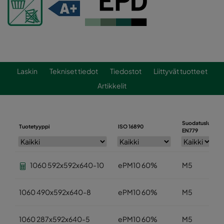
Laskin
Tekniset tiedot
Tiedostot
Liittyvät tuotteet
Artikkelit
Suodatusluokka
Tuotetyyppi
ISO 16890
EN779
1060 592x592x640-10
ePM10 60%
M5
1060 490x592x640-8
ePM10 60%
M5
1060 287x592x640-5
ePM10 60%
M5