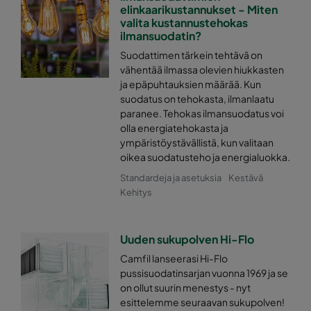
0170 592x287x520-10
ePM1 70%
elinkaarikustannukset - Miten
valita kustannustehokas
ilmansuodatin?
0170 287x287x520-5
ePM1 70%
Suodattimen tärkein tehtävä on
vähentää ilmassa olevien hiukkasten
0170 592x592x370-10
ePM1 70%
ja epäpuhtauksien määrää. Kun
suodatus on tehokasta, ilmanlaatu
paranee. Tehokas ilmansuodatus voi
0170 490x592x370-8
ePM1 70%
olla energiatehokasta ja
ympäristöystävällistä, kun valitaan
0170 287x592x370-5
ePM1 70%
oikea suodatusteho ja energialuokka.
Standardeja ja asetuksia
Kestävä
0170 287x287x370-5
ePM1 70%
Kehitys
0170 592x287x370-10
ePM1 70%
Uuden sukupolven Hi-Flo
Camfil lanseerasi Hi-Flo
0170 592x490x370-10
ePM1 70%
pussisuodatinsarjan vuonna 1969 ja se
on ollut suurin menestys - nyt
esittelemme seuraavan sukupolven!
0170 490x490x370-8
ePM1 70%