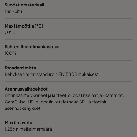
1060 592x287x370-10
ePM10 60%
M5
Suodatinmateriaali
Lasikuitu
1060 287x287x370-5
ePM10 60%
M5
Max lämpötila (°C)
70ºC
2550 592x592x640-10
ePM2,5 50%
M6
Suhteellinen ilmankosteus
100%
2550 490x592x640-8
ePM2,5 50%
M6
Standardimitta
2550 287x592x640-5
ePM2,5 50%
M6
Kehyksen mitat standardin EN15805 mukaisesti
2550 592x490x640-10
ePM2,5 50%
M6
Asennusvaihtoehdot
Ilmankäsittelykoneet ja laitteet, suodatinseinät ja -kammiot.
CamCube-HF -suodatinkotelot sekä SP- ja Modlair -
2550 490x490x640-8
ePM2,5 50%
M6
asennuskehykset.
2550 592x287x640-10
ePM2,5 50%
M6
Max ilmavirta
1,25 x nimellisilmamäärä
2550 287x287x640-5
ePM2,5 50%
M6