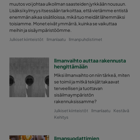
muutos voi johtaa ulkoilman saasteiden jyrkkään nousuun.
0170 592x287x640-10
ePM1 70%
Lisäksi kylmyys itsessään tarkoittaa, että vietämme entistä
enemmän aikaa sisätiloissa, mikä tuo meidät lähemmäksi
toisiamme. Monet eivät ymmärrä, kuinka se vaikuttaa
0170 287x287x640-5
ePM1 70%
meihin ja sisäympäristöömme.
Julkiset kiinteistöt
Ilmanlaatu
Ilmanpuhdistimet
0170 592x592x520-10
ePM1 70%
0170 490x592x520-8
ePM1 70%
Ilmanvaihto auttaa rakennusta
hengittämään
0170 287x592x520-5
ePM1 70%
Miksi ilmanvaihto on niin tärkeä, miten
se toimii ja mitkä tekijät takaavat
terveellisen ja tuottavan
0170 592x490x520-10
ePM1 70%
sisäilmaympäristön
rakennuksissamme?
0170 490x490x520-8
ePM1 70%
Julkiset kiinteistöt
Ilmanlaatu
Kestävä
Kehitys
0170 287x490x520-5
ePM1 70%
Ilmansuodattimien