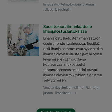
Innovaatiot teknologia ja tutkimus
Julkiset kiinteistöt
0185 592x592x640-10
ePM1 85%
F9
0185 490x592x640-8
ePM1 85%
F9
Suositukset ilmanlaadulle
lihanjalostuslaitoksissa
Lihanjalostuslaitosten ilmanlaatu on
0185 287x592x640-5
ePM1 85%
F9
usein unohdettu ainesosa. Tiesitkö,
että lihanjalostamot ovat hyvin alttiita
0185 592x490x640-10
ePM1 85%
F9
ilmassa olevien virusten ja mikrobien
leviämiselle? Lämpötila- ja
kosteusvaatimukset sekä
0185 490x490x640-8
ePM1 85%
F9
tuotantoprosessit mahdollistavat
ilmassa olevien mikrobien ja virusten
0185 592x287x640-10
ePM1 85%
F9
selviytymisen.
Virusten leviämisen hallinta
Ruoka ja
0185 287x287x640-5
ePM1 85%
F9
juoma
Ilmanlaatu
+
0185 592x592x520-10
ePM1 85%
F9