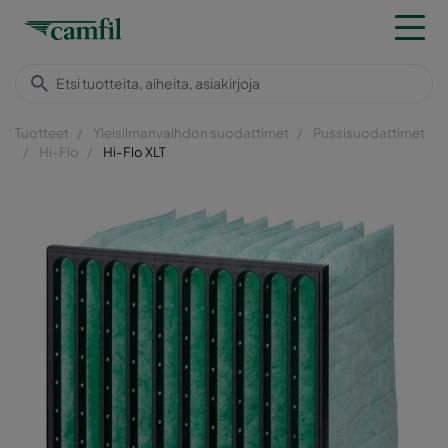
Tuotteet
Yleisilmanvaihdon suodattimet
Pussisuodattimet
Hi-Flo
Hi-Flo XLT