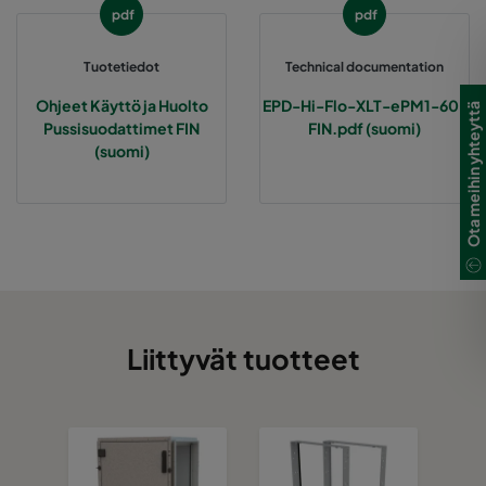
pdf
pdf
2550 490x592x370-8
ePM2,5 50%
M6
Tuotetiedot
Technical documentation
2550 287x592x370-5
ePM2,5 50%
M6
Ohjeet Käyttö ja Huolto
EPD-Hi-Flo-XLT-ePM1-60-
Ota meihin yhteyttä
Pussisuodattimet FIN
FIN.pdf (suomi)
(suomi)
2550 592x490x370-10
ePM2,5 50%
M6
2550 490x490x370-8
ePM2,5 50%
M6
2550 592x287x370-10
ePM2,5 50%
M6
2550 287x287x370-5
ePM2,5 50%
M6
Liittyvät tuotteet
0160 592x592x640-10
ePM1 60%
F7
0160 490x592x640-8
ePM1 60%
F7