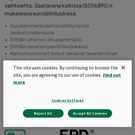
vaihtoehto. Saatavana kaikissa ISO16890:n
mukaisissa suodatinluokissa.
Suodatinmateriaalina kehittyneintä
lasikuitumateriaalia
Erittäin alhainen alkupainehäviö
Erittäin tasainen painehäviönkasvu
Kartionmuotoiset taskut takaavat tasaisen ilman
jakaantumisen
Valetut ja kestävät aerodynaamisesti muotoillut
This site uses cookies. By continuing to browse the
muovikehykset
site, you are agreeing to our use of cookies.
Find out
Alhaisempi energiankulutus.
more
Pyydä tarjous
Cookies Settings
Reject All
Accept All Cookies