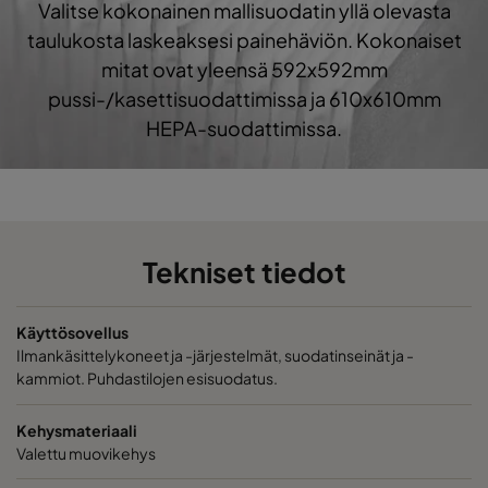
Valitse kokonainen mallisuodatin yllä olevasta
1060 490x490x520-8
ePM10 60%
M5
taulukosta laskeaksesi painehäviön. Kokonaiset
mitat ovat yleensä 592x592mm
1060 592x287x520-10
ePM10 60%
M5
pussi-/kasettisuodattimissa ja 610x610mm
HEPA-suodattimissa.
1060 287x287x520-5
ePM10 60%
M5
1060 592x592x370-10
ePM10 60%
M5
Tekniset tiedot
1060 490x592x370-8
ePM10 60%
M5
1060 287x592x370-5
ePM10 60%
M5
Käyttösovellus
Ilmankäsittelykoneet ja -järjestelmät, suodatinseinät ja -
kammiot. Puhdastilojen esisuodatus.
1060 592x490x370-10
ePM10 60%
M5
Kehysmateriaali
1060 490x490x370-8
ePM10 60%
M5
Valettu muovikehys