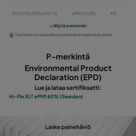
1060 592x490x640-10
ePM10 60%
M5
+ Näytä enemmän
1060 490x490x640-8
ePM10 60%
M5
Tuotteelle on saatavilla on painehäviön laskentatyökalu
1060 592x287x640-10
ePM10 60%
M5
P-merkintä
1060 287x287x640-5
ePM10 60%
M5
Environmental Product
Declaration (EPD)
1060 592x592x520-10
ePM10 60%
M5
Lue ja lataa sertifikaatti:
1060 490x592x520-8
ePM10 60%
M5
Hi-Flo XLT ePM1 60% (Sweden)
1060 287x592x520-5
ePM10 60%
M5
Laske painehäviö
1060 592x490x520-10
ePM10 60%
M5