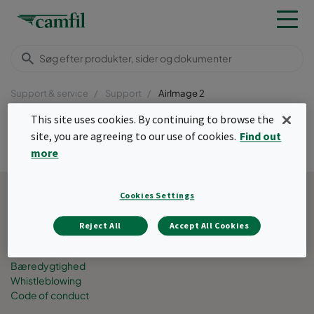
Support & service
Support
AirImage 2
Menu
This site uses cookies. By continuing to browse the
site, you are agreeing to our use of cookies.
Find out
AirImage 2.0
more
Tilbage til toppen
Cookies Settings
Om Camfil
Jobmuligheder
Reject All
Accept All Cookies
Mennesker
Presse og begivenheder
Bæredygtighed
Whistleblowing
Code of conduct