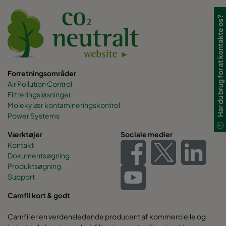
Har du brug for at kontakte os?
Forretningsområder
Air Pollution Control
Filtreringsløsninger
Molekylær kontamineringskontrol
Power Systems
Værktøjer
Sociale medier
Kontakt
Dokumentsøgning
Produktsøgning
Support
Camfil kort & godt
Camfil er en verdensledende producent af kommercielle og