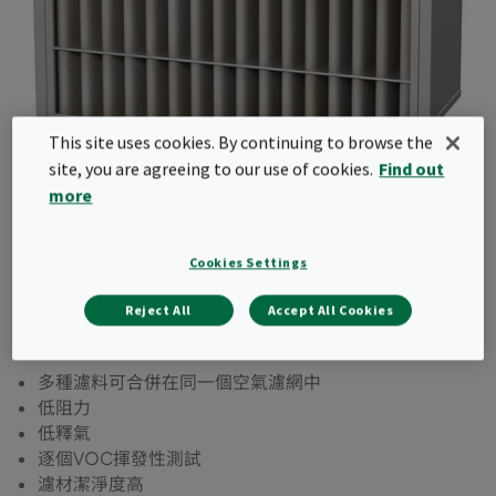
This site uses cookies. By continuing to browse the
site, you are agreeing to our use of cookies.
Find out
GigaPleat NXDP (PH)
more
配有可定制的金屬框架的單法蘭深褶化學分子空氣濾
Cookies Settings
網，適用於高潔淨度的夾碳布來去除揮發性化合物，
酸，鹼，特別適合需要去除多種污染物在潔淨室空氣
Reject All
Accept All Cookies
循環單元以及吊頂系統中使用
多種濾料可合併在同一個空氣濾網中
低阻力
低釋氣
逐個VOC揮發性測試
濾材潔淨度高