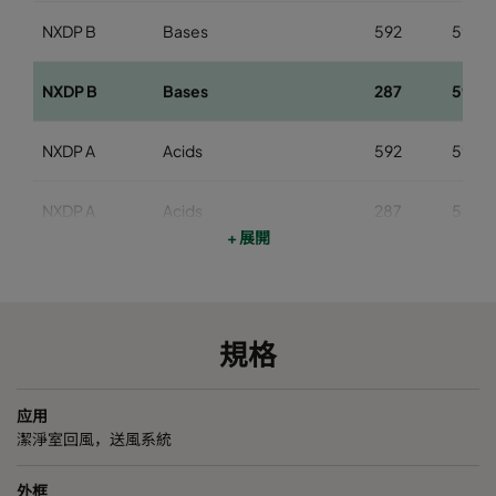
NXDP B
Bases
592
592
NXDP B
Bases
287
592
NXDP A
Acids
592
592
NXDP A
Acids
287
592
+ 展開
NXDP V
Organics
592
592
NXDP V
Organics
287
592
規格
NXDP ABV
Bases, Acids, Organics
592
592
应用
潔淨室回風，送風系統
NXDP ABV
Bases, Acids, Organics
287
592
外框