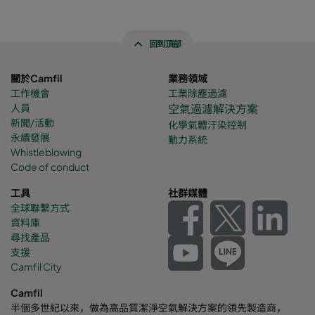
回到頂部
關於Camfil
業務領域
工作機會
工業除塵過濾
人員
空氣過濾解決方案
新聞/活動
化學氣體
汙染控制
永續發展
動力系統
Whistleblowing
Code of conduct
工具
社群媒體
全球聯繫方式
資料庫
尋找產品
支援
Camfil City
Camfil
半個多世紀以來，做為高品質潔淨空氣解決方案的領先製造商，