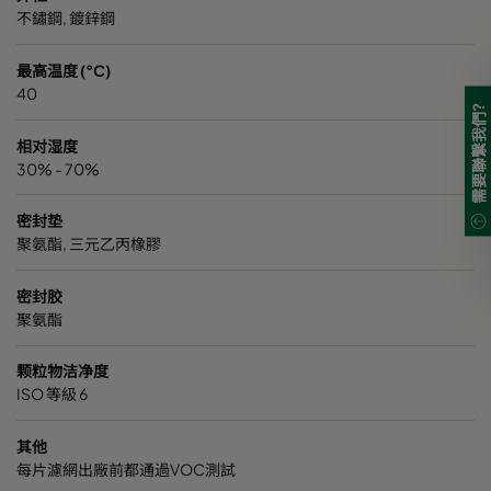
不鏽鋼, 鍍鋅鋼
最高温度 (°C)
40
需要聯繫我們?
相对湿度
30% - 70%
密封垫
聚氨酯, 三元乙丙橡膠
密封胶
聚氨酯
颗粒物洁净度
ISO 等級 6
其他
每片濾網出廠前都通過VOC測試