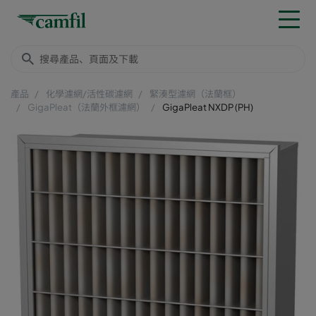
產品
化學濾網/活性碳濾網
緊湊型濾網（法蘭框）
GigaPleat（法蘭外框濾網）
GigaPleat NXDP (PH)