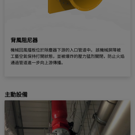
背風阻尼器
機械回風擋板位於除塵器下游的入口管道中。 該機械屏障被
工藝空氣保持打開狀態，並被爆炸的壓力猛烈關閉，防止火焰
通過管道進一步向上游傳播。
主動設備