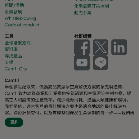
新聞/活動
化學氣體
汙染控制
永續發展
動力系統
Whistleblowing
Code of conduct
工具
社群媒體
全球聯繫方式
資料庫
尋找產品
支援
Camfil City
Camfil
半個多世紀以來，做為高品質潔淨空氣解決方案的領先製造商，
Camfil致力於為商業和工業提供空氣過濾和空氣污染控制方案，提
高工人和設備的生產效率，減少能源消耗，造福人類健康和環境。
我們堅信，適合客戶的最佳解決方案也是適合地球的最佳解決方
案。從設計到交付，以及貫穿整個產品生命週期的每一步——我們始
終考慮我們的事業對周圍員工乃至對整個世界的影響。我們採用全
更多
新的問題解決方案、創新的設計、精準的工藝控制，高度重視客
戶，致力於提高節能效果，減少能耗，並尋找更好的方式，讓每個
人都能輕鬆呼吸潔淨空氣。Camfil自豪地為客戶提供服務和支援。