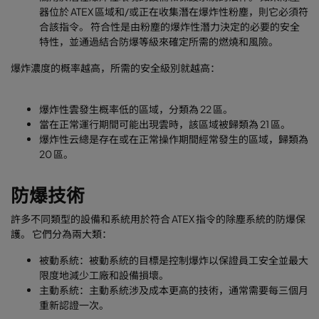
器位於 ATEX 區域和/或正在收集潛在爆炸性粉塵，則它必須符
合該指令。 符合性是由粉塵的爆炸性潛力決定的必要的安全
特性，並通過結合防爆等級來確定所需的燃燒和風險。
爆炸濃度的概率越高，所需的安全級別就越高：
爆炸性雲發生概率低的區域，分類為 22 區。
當在正常運行期間可能出現雲時，該區域被歸類為 21 區。
爆炸性云總是存在或在正常操作期間經常發生的區域，歸類為
20 區。
防爆技術
許多不同類型的設備和系統用於符合 ATEX 指令的除塵系統的防爆保
護。 它們分為兩大類：
被動系統：被動系統的目標是控制爆炸以保證員工安全並最大
限度地減少工廠和設備損壞。
主動系統：主動系統涉及成本更高的技術，通常需要每三個月
重新認證一次。