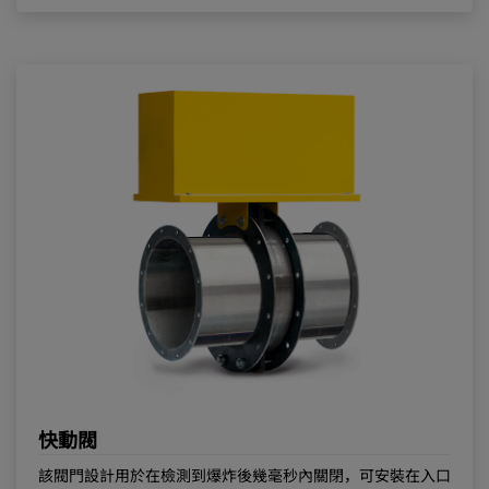
快動閥
該閥門設計用於在檢測到爆炸後幾毫秒內關閉，可安裝在入口