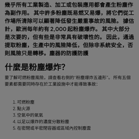
幾乎所有工業製造、加工或包裝應用都會產生粉塵作
為副作用。 其中許多粉塵既易燃又易爆，將它們從工
作場所清除可以顯著降低發生嚴重事故的風險。 據估
計，歐洲每年約有 2,000 起粉塵爆炸。 其中大部分
是次要的，但有些是非常具有破壞性的。 因此，通過
提取粉塵，生產中的風險降低，但除非系統安全，否
則風險只是轉移。塵器的防護防護
什麼是粉塵爆炸？
要了解可燃粉塵風險，請查看右側的“粉塵爆炸五邊形”。 所有五個
要素都需要同時存在於工業設施中才能導致事故：
可燃粉塵
點火源
空氣中的氧氣
以足以爆炸的濃度分散粉塵
在密閉或半密閉容器或區域內控制塵雲