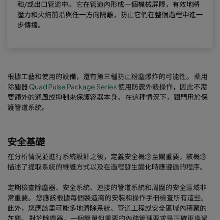
和/或出口管道中。 它在管道內形成一個機械屏障，有效地將
壓力和火焰前沿與任一方向隔離，防止它們在整個過程中進一
步傳播。
根據工藝和使用的設備，還有第三種防止粉塵爆炸的可能性。 藥用
除塵器
Quad Pulse Package Series
使用防震外殼操作，因此不需
要額外的通風或抑制來保護容器本身。 在這種情況下，閥門用於保
護管道系統。
安全基礎
在分析情況並進行系統設計之後，定義安全概念至關重要，該概念
描述了提取系統的維護方式以及在過程發生變化時應遵循的程序。
定期檢查除塵器、安全系統、連接的管道系統和周圍的安全區域非
常重要。 您應該根據每個製造商的安裝和操作手冊檢查所有這些。
此外，您應該盡可能多地清除系統、管道工程或安全區域內積聚的
灰塵。 對於除塵器，一個簡單但重要的內務管理要求是正確更換過