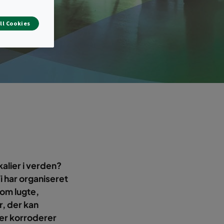
ll Cookies
alier i verden?
i har organiseret
som lugte,
r, der kan
ler korroderer