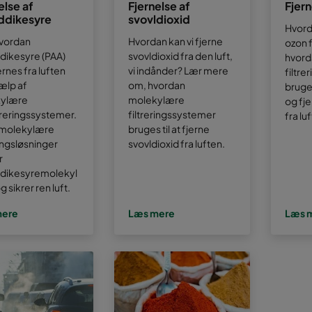
else af
Fjernelse af
Fjern
ddikesyre
svovldioxid
Hvord
hvordan
Hvordan kan vi fjerne
ozon f
dikesyre (PAA)
svovldioxid fra den luft,
hvord
ernes fra luften
vi indånder? Lær mere
filtre
ælp af
om, hvordan
bruges
ylære
molekylære
og fj
ltreringssystemer.
filtreringssystemer
fra lu
 molekylære
bruges til at fjerne
ringsløsninger
svovldioxid fra luften.
r
dikesyremolekyl
g sikrer ren luft.
mere
Læs mere
Læs 