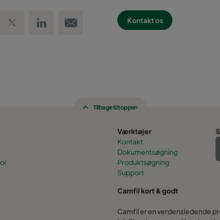
 Facebook
Share on Twitter
Share on LinkedIn
Email link
Kontakt os
Tilbage til toppen
Værktøjer
S
Kontakt
Dokumentsøgning
ol
Produktsøgning
Support
Camfil kort & godt
Camfil er en verdensledende pro