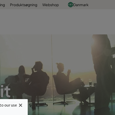
ing
Produktsøgning
Webshop
Danmark
it
ontrol
to our use