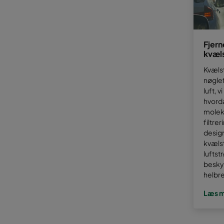
Fjern
kvæl
Kvælst
nøglef
luft, v
hvord
molek
filtre
design
kvælst
luftst
besky
helbr
Læs 