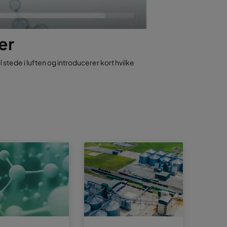
er
l stede i luften og introducerer kort hvilke