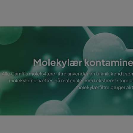
Molekylær kontamine
Alle Camfils molekylære filtre anvender en teknik kendt so
molekylerne hæftes på materialer med ekstremt store ov
molekylærfiltre bruger akti