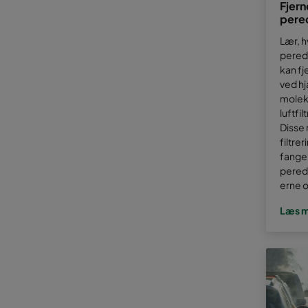
Fjern
pere
Lær, 
pered
kan fj
ved hj
molek
luftfi
Disse
filtre
fange
pered
erne o
Læs 