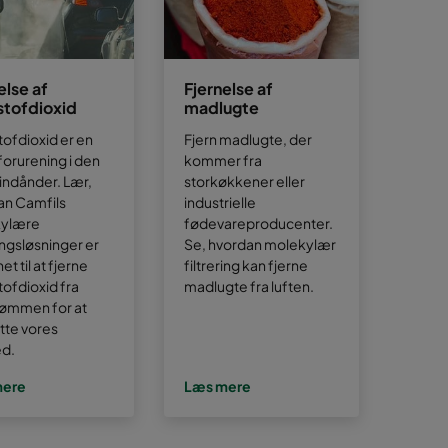
else af
Fjernelse af
stofdioxid
madlugte
ofdioxid er en
Fjern madlugte, der
orurening i den
kommer fra
i indånder. Lær,
storkøkkener eller
an Camfils
industrielle
ylære
fødevareproducenter.
ringsløsninger er
Se, hvordan molekylær
et til at fjerne
filtrering kan fjerne
ofdioxid fra
madlugte fra luften.
rømmen for at
tte vores
ed.
mere
Læs mere