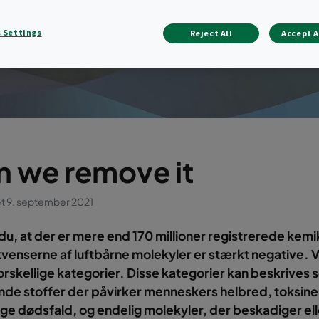
 Settings
Reject All
Accept A
n we remove it
et 9. september 2021
du, at der er mere end 170 millioner registrerede kemik
enserne af luftbårne molekyler er stærkt negative. V
orskellige kategorier. Disse kategorier kan beskrives 
ende stoffer der påvirker menneskers helbred, toksine
ge dødsfald, og endelig molekyler, der beskadiger el