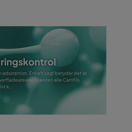
ringskontrol
m adsorption. Enkelt sagt betyder det at
erfladearealer. Næsten alle Camfils
vt k...