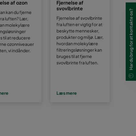
else af ozon
Fjernelse af
svovlbrinte
Har du brug for at kontakte os?
an kan du fjerne
Fjernelse af svovlbrinte
ra luften? Lær,
fra luften er vigtig for at
an molekylære
beskytte mennesker,
ringsløsninger
produkter og miljø. Lær,
 til at reducere
hvordan molekylære
erne ozonniveauer
filtreringsløsninger kan
ften, vi indånder.
bruges til at fjerne
svovlbrinte fra luften.
mere
Læs mere