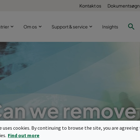
Kontakt os
Dokumentsøgn
trier
Om os
Support & service
Insights
an we remove 
nger til molekylær kontamineringsk
te uses cookies. By continuing to browse the site, you are agreeing 
ies.
Find out more