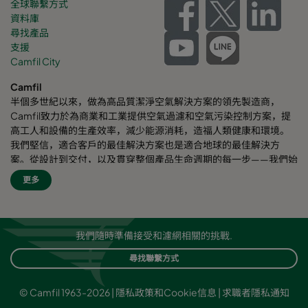
全球聯繫方式
資料庫
尋找產品
支援
Camfil City
Camfil
半個多世紀以來，做為高品質潔淨空氣解決方案的領先製造商，
Camfil致力於為商業和工業提供空氣過濾和空氣污染控制方案，提
高工人和設備的生產效率，減少能源消耗，造福人類健康和環境。
我們堅信，適合客戶的最佳解決方案也是適合地球的最佳解決方
案。從設計到交付，以及貫穿整個產品生命週期的每一步——我們始
終考慮我們的事業對周圍員工乃至對整個世界的影響。我們採用全
更多
新的問題解決方案、創新的設計、精準的工藝控制，高度重視客
戶，致力於提高節能效果，減少能耗，並尋找更好的方式，讓每個
人都能輕鬆呼吸潔淨空氣。Camfil自豪地為客戶提供服務和支援。
我們的客戶來自不同行業和不同區域，遍佈世界各個角落。Camfil
我們隨時準備接受和濾網相關的挑戰.
致力於保護人員健康、工藝流程以及環境安全。
尋找聯繫方式
© Camfil 1963-2026 |
隱私政策和Cookie信息
|
求職者隱私通知