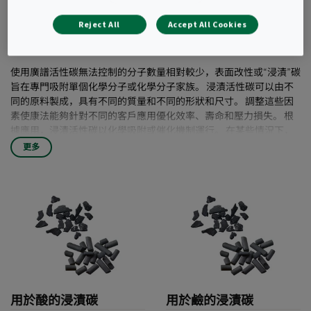
方案的核心。 Camfil有一系列經過驗證的浸漬
活性碳，可盡可能地針對各種氣味、刺激物、
Reject All
Accept All Cookies
有毒和腐蝕性氣體。
使用廣譜活性碳無法控制的分子數量相對較少，表面改性或“浸漬”碳
旨在專門吸附單個化學分子或化學分子家族。 浸漬活性碳可以由不
同的原料製成，具有不同的質量和不同的形狀和尺寸。 調整這些因
素使康法能夠針對不同的客戶應用優化效率、壽命和壓力損失。 根
據應用，浸漬活性碳以化學吸附或催化機制運行。 在某些情況下，
這兩種機制可能都很重要。
更多
用於酸的浸漬碳
用於鹼的浸漬碳