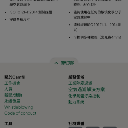
學空氣濾網中
時間小於0.1秒
ISO 10121-1:2014 測試媒體
能夠使用在任何的散填化學分子
空氣濾網中
提供各種尺寸
濾料經過ISO 10121-1：2014測
試
可提供多種粒徑（常見為4mm）
回到頂部
關於Camfil
業務領域
工作機會
工業除塵過濾
人員
空氣過濾解決方案
新聞/活動
化學氣體
汙染控制
永續發展
動力系統
Whistleblowing
Code of conduct
工具
社群媒體