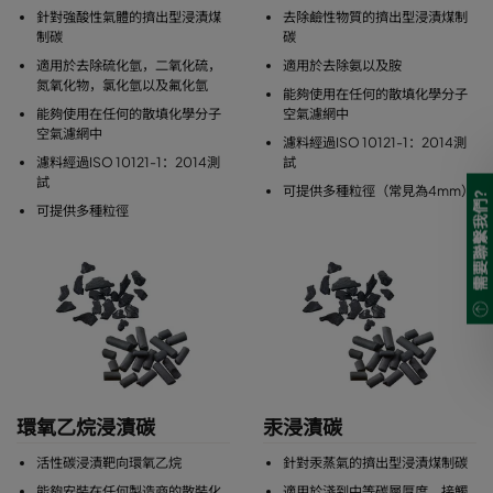
針對強酸性氣體的擠出型浸漬煤
去除鹼性物質的擠出型浸漬煤制
制碳
碳
適用於去除硫化氫，二氧化硫，
適用於去除氨以及胺
氮氧化物，氯化氫以及氟化氫
能夠使用在任何的散填化學分子
能夠使用在任何的散填化學分子
空氣濾網中
空氣濾網中
濾料經過ISO 10121-1：2014測
濾料經過ISO 10121-1：2014測
試
試
可提供多種粒徑（常見為4mm）
需要聯繫我們?
可提供多種粒徑
環氧乙烷浸漬碳
汞浸漬碳
活性碳浸漬靶向環氧乙烷
針對汞蒸氣的擠出型浸漬煤制碳
能夠安裝在任何製造商的散裝化
適用於淺到中等碳層厚度，接觸