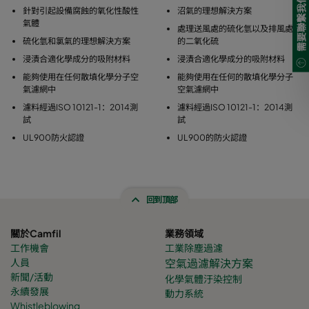
需要聯繫我們?
針對引起設備腐蝕的氧化性酸性
沼氣的理想解決方案
氣體
處理送風處的硫化氫以及排風處
硫化氫和氯氣的理想解決方案
的二氧化硫
浸漬合適化學成分的吸附材料
浸漬合適化學成分的吸附材料
能夠使用在任何散填化學分子空
能夠使用在任何的散填化學分子
氣濾網中
空氣濾網中
濾料經過ISO 10121-1：2014測
濾料經過ISO 10121-1：2014測
試
試
UL900防火認證
UL900的防火認證
回到頂部
關於Camfil
業務領域
工作機會
工業除塵過濾
人員
空氣過濾解決方案
新聞/活動
化學氣體
汙染控制
永續發展
動力系統
Whistleblowing