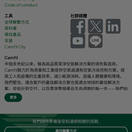
Code of conduct
工具
社群媒體
全球聯繫方式
資料庫
尋找產品
支援
Camfil City
Camfil
半個多世紀以來，做為高品質潔淨空氣解決方案的領先製造商，
Camfil致力於為商業和工業提供空氣過濾和空氣污染控制方案，提
高工人和設備的生產效率，減少能源消耗，造福人類健康和環境。
我們堅信，適合客戶的最佳解決方案也是適合地球的最佳解決方
案。從設計到交付，以及貫穿整個產品生命週期的每一步——我們始
終考慮我們的事業對周圍員工乃至對整個世界的影響。我們採用全
更多
新的問題解決方案、創新的設計、精準的工藝控制，高度重視客
戶，致力於提高節能效果，減少能耗，並尋找更好的方式，讓每個
人都能輕鬆呼吸潔淨空氣。Camfil自豪地為客戶提供服務和支援。
我們的客戶來自不同行業和不同區域，遍佈世界各個角落。Camfil
我們隨時準備接受和濾網相關的挑戰.
致力於保護人員健康、工藝流程以及環境安全。
尋找聯繫方式