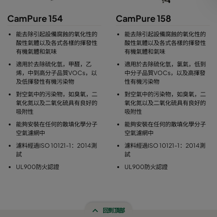
CamPure 154
CamPure 158
能去除引起設備腐蝕的氧化性的
能去除引起設備腐蝕的氧化性的
酸性氣體以及各式各樣的揮發性
酸性氣體以及各式各樣的揮發性
有機氣體和氣味
有機氣體和氣味
適用於去除硫化氫，甲醛，乙
適用於去除硫化氫，氯氣，低到
烯，中到高分子品質VOCs，以
中分子品質VOCs，以及高揮發
及低揮發性有機污染物
性有機污染物
對空氣中的污染物，如臭氧，二
對空氣中的污染物，如臭氧，二
氧化氮以及二氧化硫具有良好的
氧化氮以及二氧化硫具有良好的
吸附性
吸附性
能夠安裝在任何的散填化學分子
能夠安裝在任何的散填化學分子
空氣濾網中
空氣濾網中
濾料經過ISO 10121-1：2014測
濾料經過ISO 10121-1：2014測
試
試
UL900防火認證
UL900防火認證
回到頂部