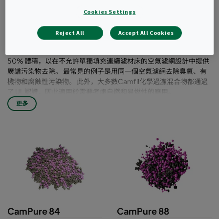
方案的核心。 Camfil擁有一系列經過驗證的混
Cookies Settings
合和混合活性碳和氧化鋁介質，可針對各種化
學分子污染物。
Reject All
Accept All Cookies
Camfil化學過濾混合物由活性碳與氧化鋁濾材混合而成，通常各佔
50% 體積，以在不允許單獨填充連續濾材床的空氣濾網設計中提供
廣譜污染物去除。 最常見的例子是用同一個空氣濾網去除臭氧、有
機物和腐蝕性污染物。 此外，大多數Camfil化學過濾混合物都通過
了 UL 認證，因此適用於需要考慮自燃和易燃性的應用。
更多
CamPure 84
CamPure 88