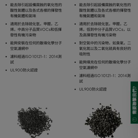
能去除引起設備腐蝕的氧化性的
能去除引起設備腐蝕的氧化性的
酸性氣體以及各式各樣的揮發性
酸性氣體以及各式各樣的揮發性
有機氣體和氣味
有機氣體和氣味
適用於去除硫化氫，甲醛，乙
適用於去除硫化氫，甲醛，乙
烯，中高分子品質VOCs和低揮
烯，低到中分子品質VOCs，以
發性有機污染物
及高揮發性有機污染物
能夠安裝在任何的散填化學分子
對空氣中的污染物，如臭氧，二
空氣濾網中
氧化氮以及二氧化硫具有良好的
吸附性
濾料經過ISO 10121-1：2014測
試
能夠填充在任何的散填化學分子
空氣濾網中
UL900防火認證
濾料經過ISO 10121-1：2014測
試
需要聯繫我們?
UL900防火認證