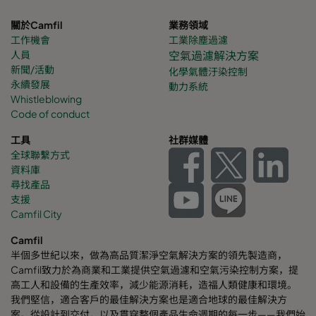
關於Camfil
業務領域
工作機會
工業除塵過濾
人員
空氣過濾解決方案
新聞/活動
化學氣體
汙染控制
永續發展
動力系統
Whistleblowing
Code of conduct
工具
社群媒體
全球聯繫方式
資料庫
尋找產品
支援
Camfil City
Camfil
半個多世紀以來，做為高品質潔淨空氣解決方案的領先製造商，
Camfil致力於為商業和工業提供空氣過濾和空氣污染控制方案，提
高工人和設備的生產效率，減少能源消耗，造福人類健康和環境。
我們堅信，適合客戶的最佳解決方案也是適合地球的最佳解決方
案。從設計到交付，以及貫穿整個產品生命週期的每一步——我們始