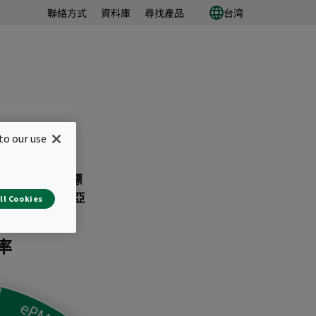
聯絡方式
資料庫
尋找產品
台湾
to our use
，還沒有這樣的標
占主導地位，在亞
ll Cookies
率