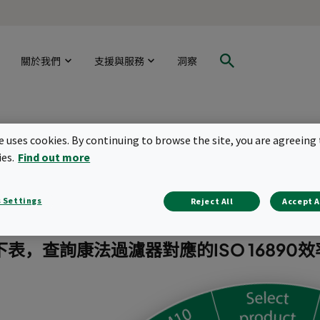
關於我們
支援與服務
洞察
O 16890效率轉換
te uses cookies. By continuing to browse the site, you are agreeing 
ies.
Find out more
要的是，ISO 16890標準具有全球適用性。到目前為止
美洲，ASHRAE標準52.2占主導地位，在歐洲，EN779
 Settings
Reject All
Accept A
東，這兩個標準被同時使用
表，查詢康法過濾器對應的ISO 16890效