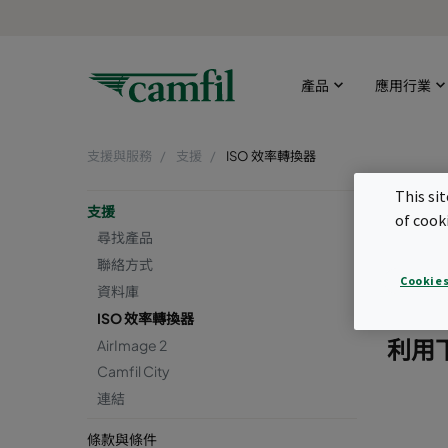
產品
應用行業
支援與服務
支援
ISO 效率轉換器
IS
This si
支援
of cook
尋找產品
非常重
聯絡方式
準，在
Cookies
資料庫
洲和中
ISO 效率轉換器
利用下
AirImage 2
Camfil City
連結
條款與條件