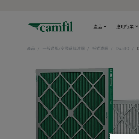
產品
應用行業
產品
一般通風/空調系統濾網
板式濾網
Dual10