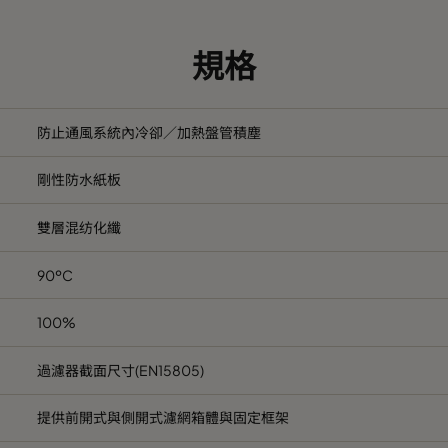
2
492
95
2363
68
規格
9
594
95
1700
68
防止通風系統內冷卻／加熱盤管積塵
剛性防水紙板
雙層混纺化纖
90ºC
100%
過濾器截面尺寸(EN15805)
提供前開式與側開式濾網箱體與固定框架