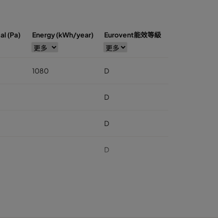
al (Pa)
Energy (kWh/year)
Eurovent能效等級
1080
D
D
D
D
1020
D
D