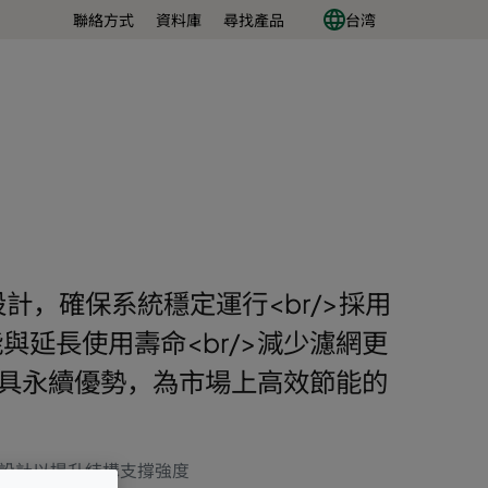
聯絡方式
資料庫
尋找產品
台湾
設計，確保系統穩定運行<br/>採用
與延長使用壽命<br/>減少濾網更
/>具永續優勢，為市場上高效節能的
設計以提升結構支撐強度