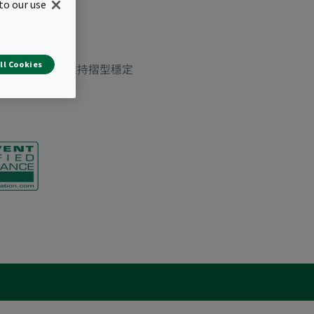
to our use
90）
個月
高容塵能力
ll Cookies
個使用週期中維持摺型穩定