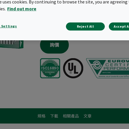
te uses cookies. By continuing to browse the site, you are agreeing 
預濾網效率：ePM10 55%（依 ISO 168
在預濾網中具備最高能源效率等級
ies.
Find out more
延長使用壽命－依應用條件最長可達約12
專利雙層濾材設計，確保穩定過濾效率與
 Settings
Reject All
Accept A
放射狀摺疊結構搭配金屬支撐網，可在整
詢價
規格
下載
相關產品
文章