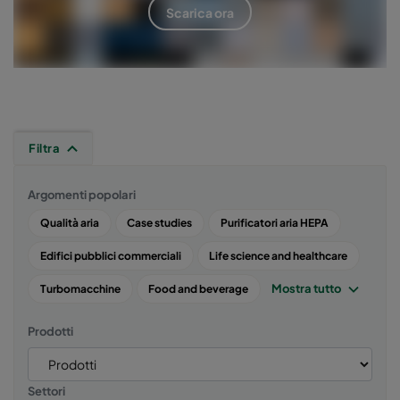
Scarica ora
Filtra
Argomenti popolari
Qualità aria
Case studies
Purificatori aria HEPA
Edifici pubblici commerciali
Life science and healthcare
Mostra tutto
Turbomacchine
Food and beverage
Prodotti
Settori