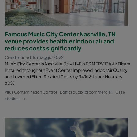
Famous Music City Center Nashville, TN
venue provides healthier indoor air and
reduces costs significantly
Creato lunedì 16 maggio 2022
Music City Center in Nashville, TN - Hi-Flo ES MERV 13A Air Filters
Installed throughout Event Center Improved Indoor Air Quality
and Lowered Filter-Related Costs by 34% & Labor Hours by
80%
Virus Contamination Control
Edifici pubblici commerciali
Case
studies
+