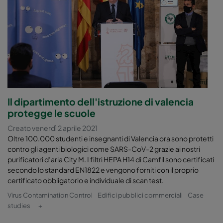
Il dipartimento dell'istruzione di valencia
protegge le scuole
Creato venerdì 2 aprile 2021
Oltre 100.000 studenti e insegnanti di Valencia ora sono protetti
contro gli agenti biologici come SARS-CoV-2 grazie ai nostri
purificatori d’aria City M. I filtri HEPA H14 di Camfil sono certificati
secondo lo standard EN1822 e vengono forniti con il proprio
certificato obbligatorio e individuale di scan test.
Virus Contamination Control
Edifici pubblici commerciali
Case
studies
+