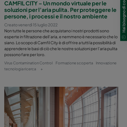
Hai bisogno di contattarci?
CAMFIL CITY – Un mondo virtuale per le
soluzioni per l’aria pulita. Per proteggere le
persone, i processi e il nostro ambiente
Creato venerdì 15 luglio 2022
Non tutte le persone che acquistano i nostri prodotti sono
esperte in filtrazione dell’aria, e nemmeno è necessario che lo
siano. Lo scopo di Camfil City è di offrire a tutti la possibilità di
apprendere le basi di ciò che le nostre soluzioni per l’aria pulita
possono fare per loro.
Virus Contamination Control
Formazione scoperta
Innovazione
tecnologia ricerca
+