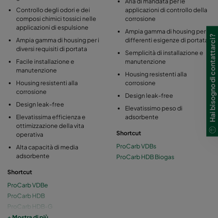
Aria di mandata per le
Controllo degli odori e dei
applicazioni di controllo della
composi chimici tossici nelle
corrosione
applicazioni di espulsione
Ampia gamma di housing per
Hai bisogno di contattarci?
Ampia gamma di housing per i
differenti esigenze di portata
diversi requisiti di portata
Semplicità di installazione e
Facile installazione e
manutenzione
manutenzione
Housing resistenti alla
Housing resistenti alla
corrosione
corrosione
Design leak-free
Design leak-free
Elevatissimo peso di
Elevatissima efficienza e
adsorbente
ottimizzazione della vita
Shortcut
operativa
ProCarb VDBs
Alta capacità di media
adsorbente
ProCarb HDB Biogas
Shortcut
ProCarb VDBe
ProCarb HDB
ProCarb HDB-G
ProCarb HDC
+ Mostra di più