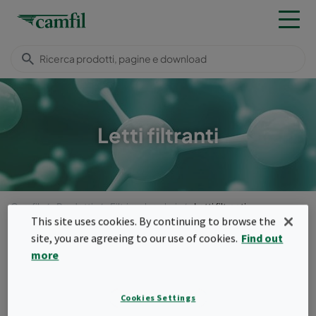
Letti filtranti
Camfil
Prodotti
Filtri molecolari
Letti filtranti
This site uses cookies. By continuing to browse the
Menu
site, you are agreeing to our use of cookies.
Find out
more
Letti filtranti
Prodotti per letti profondi.
Cookies Settings