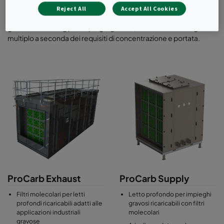
Il media di carboni attivi o allumina sono impiegati nei letti
Reject All
Accept All Cookies
profondi (>= 100 mm) fra le lamiere metalliche forate in un’ampia
gamma di housing per impieghi gravosi, e come stadio singolo o
multiplo a seconda dei requisiti di concentrazione e portata.
ProCarb Exhaust
ProCarb Supply
Filtri molecolari per letti
Letto profondo per impieghi
profondi ricaricabili adatti alle
gravosi ricaricabili con filtri
applicazioni industriali
molecolari
gravose