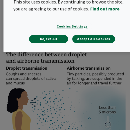
This site uses cookies. By continuing to browse the site,
sono le particelle submicroniche che sono inferiori a 1 micron. I
you are agreeing to our use of cookies.
Find out more
droplet compresi nella gamma 0,5–20,0 μm che fluttuano
nell'aria hanno maggiori probabilità di essere trattenuti nel tratto
respiratorio e generare l'infezione. A causa della dimensione del
Cookies Settings
virus (diametro da 0,015 µm a 0,4 µm), essi sono contrassegnati
con la stessa categoria degli inquinanti definiti come PM1.
Reject All
Accept All Cookies