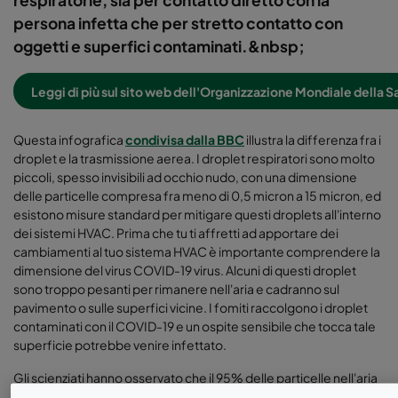
respiratorie, sia per contatto diretto con la
persona infetta che per stretto contatto con
oggetti e superfici contaminati.&nbsp;
Leggi di più sul sito web dell'Organizzazione Mondiale della S
Questa infografica
condivisa dalla BBC
illustra la differenza fra i
droplet e la trasmissione aerea. I droplet respiratori sono molto
piccoli, spesso invisibili ad occhio nudo, con una dimensione
delle particelle compresa fra meno di 0,5 micron a 15 micron, ed
esistono misure standard per mitigare questi droplets all'interno
dei sistemi HVAC. Prima che tu ti affretti ad apportare dei
cambiamenti al tuo sistema HVAC è importante comprendere la
dimensione del virus COVID-19 virus. Alcuni di questi droplet
sono troppo pesanti per rimanere nell'aria e cadranno sul
pavimento o sulle superfici vicine. I fomiti raccolgono i droplet
contaminati con il COVID-19 e un ospite sensibile che tocca tale
superficie potrebbe venire infettato.
Gli scienziati hanno osservato che il 95% delle particelle nell'aria
sono spesso inferiori a 100 μm (μm = micrometro), e fra queste ci