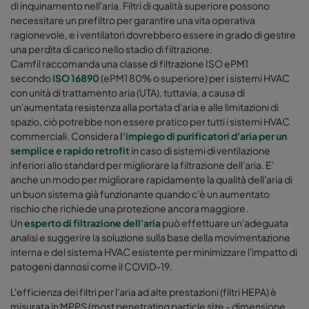
di inquinamento nell'aria. Filtri di qualità superiore possono
necessitare un prefiltro per garantire una vita operativa
ragionevole, e i ventilatori dovrebbero essere in grado di gestire
una perdita di carico nello stadio di filtrazione.
Camfil raccomanda una classe di filtrazione ISO ePM1
secondo
ISO 16890
(ePM1 80% o superiore) per i sistemi HVAC
con unità di trattamento aria (UTA), tuttavia, a causa di
un'aumentata resistenza alla portata d'aria e alle limitazioni di
spazio, ciò potrebbe non essere pratico per tutti i sistemi HVAC
commerciali. Considera
l'impiego di purificatori d'aria per un
semplice e rapido retrofit
in caso di sistemi di ventilazione
inferiori allo standard per migliorare la filtrazione dell'aria. E'
anche un modo per migliorare rapidamente la qualità dell'aria di
un buon sistema già funzionante quando c'è un aumentato
rischio che richiede una protezione ancora maggiore.
Un
esperto di filtrazione dell'aria
può effettuare un'adeguata
analisi e suggerire la soluzione sulla base della movimentazione
interna e del sistema HVAC esistente per minimizzare l'impatto di
patogeni dannosi come il COVID-19.
L'efficienza dei filtri per l'aria ad alte prestazioni (filtri HEPA) è
misurata in MPPS (most penetrating particle size - dimensione