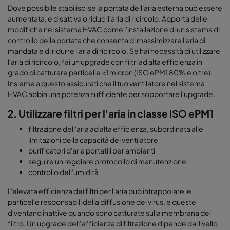
Dove possibile stabilisci se la portata dell'aria esterna può essere
aumentata, e disattiva o riduci l'aria di ricircolo. Apporta delle
modifiche nel sistema HVAC come l'installazione di un sistema di
controllo della portata che consenta di massimizzare l'aria di
mandata e di ridurre l'aria di ricircolo. Se hai necessità di utilizzare
l'aria di ricircolo, fai un upgrade con filtri ad alta efficienza in
grado di catturare particelle <1 micron (ISO ePM1 80% e oltre).
Insieme a questo assicurati che il tuo ventilatore nel sistema
HVAC abbia una potenza sufficiente per sopportare l'upgrade.
2.
Utilizzare filtri per l'aria in classe ISO ePM1
filtrazione dell'aria ad alta efficienza, subordinata alle
limitazioni della capacità del ventilatore
purificatori d'aria portatili per ambienti
seguire un regolare protocollo di manutenzione
controllo dell'umidità
L'elevata efficienza dei filtri per l'aria può intrappolare le
particelle responsabili della diffusione dei virus, e queste
diventano inattive quando sono catturate sulla membrana del
filtro. Un upgrade dell'efficienza di filtrazione dipende dal livello