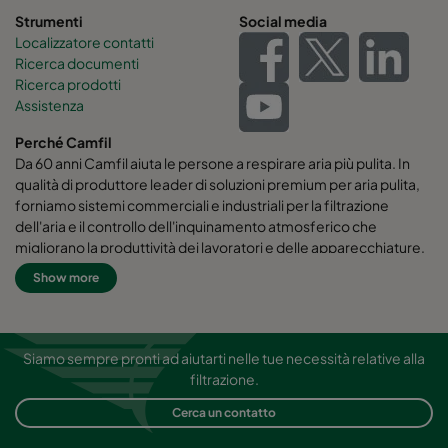
Strumenti
Social media
Localizzatore contatti
Ricerca documenti
Ricerca prodotti
Assistenza
Perché Camfil
Da 60 anni Camfil aiuta le persone a respirare aria più pulita. In
qualità di produttore leader di soluzioni premium per aria pulita,
forniamo sistemi commerciali e industriali per la filtrazione
dell'aria e il controllo dell'inquinamento atmosferico che
migliorano la produttività dei lavoratori e delle apparecchiature,
riducono al minimo l'uso di energia e favoriscono la salute umana
Show more
e l'ambiente. Crediamo fermamente che le migliori soluzioni per
i nostri clienti siano le migliori soluzioni anche per il nostro
pianeta. Ecco perché in ogni fase del processo, dalla
progettazione alla consegna e attraverso l'intero ciclo di vita del
Siamo sempre pronti ad aiutarti nelle tue necessità relative alla
prodotto, consideriamo l'impatto di ciò che facciamo sulle
filtrazione.
persone e sul mondo che ci circonda. Attraverso un nuovo
Cerca un contatto
approccio alla risoluzione dei problemi, un design innovativo, un
controllo preciso del processo e una forte attenzione al cliente,