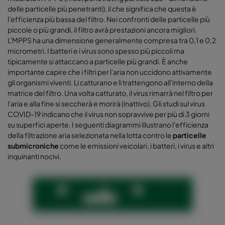
delle particelle più penetranti), il che significa che questa è
l'efficienza più bassa del filtro. Nei confronti delle particelle più
piccole o più grandi, il filtro avrà prestazioni ancora migliori.
L'MPPS ha una dimensione generalmente compresa tra 0,1 e 0,2
micrometri. I batteri e i virus sono spesso più piccoli ma
tipicamente si attaccano a particelle più grandi. È anche
importante capire che i filtri per l'aria non uccidono attivamente
gli organismi viventi. Li catturano e li trattengono all'interno della
matrice del filtro. Una volta catturato, il virus rimarrà nel filtro per
l'aria e alla fine si seccherà e morirà (inattivo). Gli studi sul virus
COVID-19 indicano che il virus non sopravvive per più di 3 giorni
su superfici aperte. I seguenti diagrammi illustrano l'efficienza
della filtrazione aria selezionata nella lotta contro le
particelle
submicroniche
come le emissioni veicolari, i batteri, i virus e altri
inquinanti nocivi.