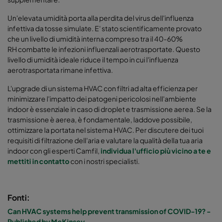
Un'elevata umidità porta alla perdita del virus dell'influenza
infettiva da tosse simulate. E' stato scientificamente provato
che un livello di umidità interna compreso tra il 40-60%
RH combatte le infezioni influenzali aerotrasportate. Questo
livello di umidità ideale riduce il tempo in cui l'influenza
aerotrasportata rimane infettiva.
L'upgrade di un sistema HVAC con filtri ad alta efficienza per
minimizzare l'impatto dei patogeni pericolosi nell'ambiente
indoor è essenziale in caso di droplet e trasmissione aerea. Se la
trasmissione è aerea, è fondamentale, laddove possibile,
ottimizzare la portata nel sistema HVAC. Per discutere dei tuoi
requisiti di filtrazione dell'aria e valutare la qualità della tua aria
indoor con gli esperti Camfil,
individua l'ufficio più vicino a te e
mettiti in contatto
con i nostri specialisti.
Fonti:
Can HVAC systems help prevent transmission of COVID-19? -
Published by McKinsey