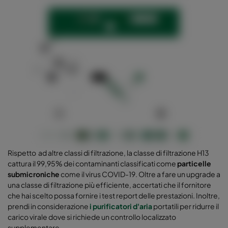
Rispetto ad altre classi di filtrazione, la classe di filtrazione H13
cattura il 99,95% dei contaminanti classificati come
particelle
submicroniche
come il virus COVID-19. Oltre a fare un upgrade a
una classe di filtrazione più efficiente, accertati che il fornitore
che hai scelto possa fornire i test report delle prestazioni. Inoltre,
prendi in considerazione
i purificatori d'aria
portatili per ridurre il
carico virale dove si richiede un controllo localizzato
supplementare.