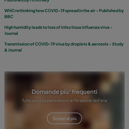
WHO rethinking how COVID-19 spread in the air – Published by
BBC
High humidity leads to loss of infectious influenza virus -
Journal
Transmission of COVID-19 virus by droplets & aerosols – Study
& Journal
Domande più' frequenti
Tutto sui virus pericolosi e la filtrazione dell'aria
Scopri di più