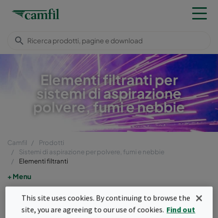
Elementi filtranti per
sistemi di aspirazione
polvere, fumi e nebbie
Camfil
Prodotti
Sistemi di aspirazione per polvere, fumi e nebbie
Elementi filtranti
Menu
Elementi filtranti
This site uses cookies. By continuing to browse the
site, you are agreeing to our use of cookies.
Find out