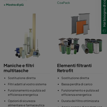
Hai bisogno di contattarci?
CoaPack
Cartucce Quantum Series
+ Mostra di più
Cartucce Quad Pulse Package
Maniche e filtri
Elementi filtranti
multitasche
Retrofit
Sostituzione diretta
Sostituzione diretta
Filtri adatti al vostro sistema
Bassa perdita di carico
Funzionamento e pulizia ad
Funzionamento e pulizia ad
efficienza energetica
efficienza energetica
Opzioni di sicurezza
Durata del filtro ottimizzata
alimentare e farmaceutica
Ampia gamma di prodotti con