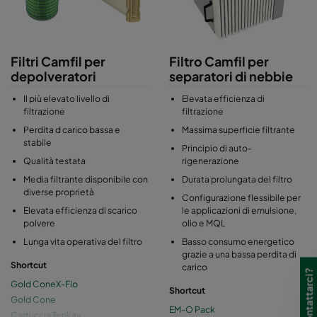
ed emissioni, nonché una durata del filtro ottimizzata.
Come azienda di filtrazione, Camfil sviluppa, produce e migliora
la maggior parte degli elementi filtranti e dei media filtranti di
Filtri Camfil per
Filtro Camfil per
propria produzione, garantendo soluzioni di filtrazione di alta
depolveratori
separatori di nebbie
qualità.
Il più elevato livello di
Elevata efficienza di
Oltre ai filtri per i sistemi di aspirazione del proprio marchio,
filtrazione
filtrazione
Camfil offre un'ampia gamma di elementi filtranti a cartuccia e a
Perdita d carico bassa e
Massima superficie filtrante
pannello per il retrofit dei sistemi di depolverazione più comuni
stabile
Principio di auto-
sul mercato.
Qualità testata
rigenerazione
Media filtrante disponibile con
Durata prolungata del filtro
diverse proprietà
Configurazione flessibile per
Elevata efficienza di scarico
le applicazioni di emulsione,
polvere
olio e MQL
Lunga vita operativa del filtro
Basso consumo energetico
grazie a una bassa perdita di
Shortcut
carico
Gold ConeX-Flo
Shortcut
Gold Cone
EM-O Pack
Cartuccia Tenkay