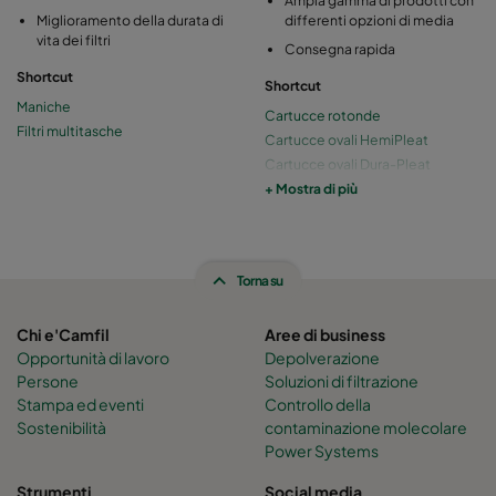
Miglioramento della durata di
differenti opzioni di media
vita dei filtri
Consegna rapida
Shortcut
Shortcut
Maniche
Cartucce rotonde
Filtri multitasche
Cartucce ovali HemiPleat
Cartucce ovali Dura-Pleat
Pannelli filtranti
+ Mostra di più
Absolute D- Dust
Torna su
Chi e'Camfil
Aree di business
Opportunità di lavoro
Depolverazione
Persone
Soluzioni di filtrazione
Stampa ed eventi
Controllo della
Sostenibilità
contaminazione molecolare
Power Systems
Strumenti
Social media