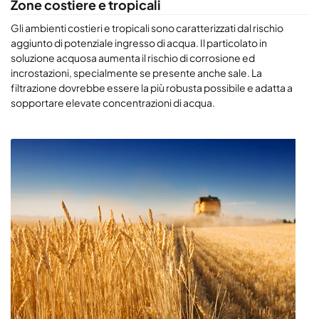
Zone costiere e tropicali
cercando di migliorare le tue prestazioni attuali, chiedi
informazioni sul nostro software Life Cycle Cost (LCC), sulle
Gli ambienti costieri e tropicali sono caratterizzati dal rischio
soluzioni di campionamento dell'aria o su un test CamLab.
aggiunto di potenziale ingresso di acqua. Il particolato in
soluzione acquosa aumenta il rischio di corrosione ed
incrostazioni, specialmente se presente anche sale. La
filtrazione dovrebbe essere la più robusta possibile e adatta a
sopportare elevate concentrazioni di acqua.