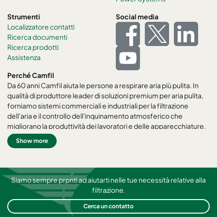
Strumenti
Social media
Localizzatore contatti
Ricerca documenti
Ricerca prodotti
Assistenza
Perché Camfil
Da 60 anni Camfil aiuta le persone a respirare aria più pulita. In
qualità di produttore leader di soluzioni premium per aria pulita,
forniamo sistemi commerciali e industriali per la filtrazione
dell'aria e il controllo dell'inquinamento atmosferico che
migliorano la produttività dei lavoratori e delle apparecchiature,
riducono al minimo l'uso di energia e favoriscono la salute umana
Show more
e l'ambiente. Crediamo fermamente che le migliori soluzioni per
i nostri clienti siano le migliori soluzioni anche per il nostro
pianeta. Ecco perché in ogni fase del processo, dalla
progettazione alla consegna e attraverso l'intero ciclo di vita del
Siamo sempre pronti ad aiutarti nelle tue necessità relative alla
prodotto, consideriamo l'impatto di ciò che facciamo sulle
filtrazione.
persone e sul mondo che ci circonda. Attraverso un nuovo
Cerca un contatto
approccio alla risoluzione dei problemi, un design innovativo, un