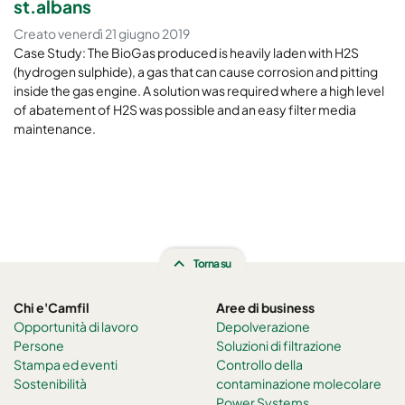
st.albans
Creato venerdì 21 giugno 2019
Case Study: The BioGas produced is heavily laden with H2S
(hydrogen sulphide), a gas that can cause corrosion and pitting
inside the gas engine. A solution was required where a high level
of abatement of H2S was possible and an easy filter media
maintenance.
Torna su
Chi e'Camfil
Aree di business
Opportunità di lavoro
Depolverazione
Persone
Soluzioni di filtrazione
Stampa ed eventi
Controllo della
Sostenibilità
contaminazione molecolare
Power Systems