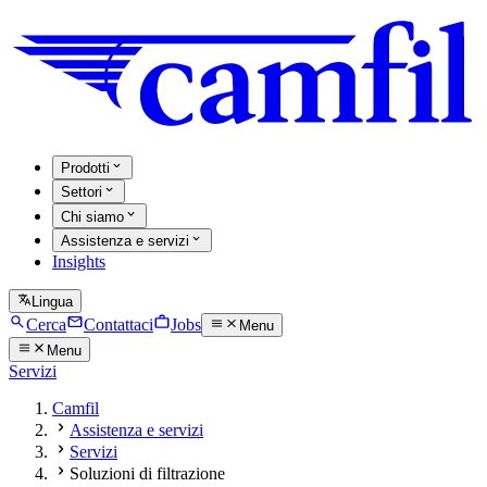
Prodotti
Settori
Chi siamo
Assistenza e servizi
Insights
Lingua
Cerca
Contattaci
Jobs
Menu
Menu
Servizi
Camfil
Assistenza e servizi
Servizi
Soluzioni di filtrazione