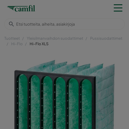
Tuotteet
Yleisilmanvaihdon suodattimet
Pussisuodattimet
Hi-Flo
Hi-Flo XLS