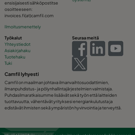
ensisijaisesti sähköpostitse
osoitteeseen:
invoices.fi(at)camfil.com
Ilmoitusmenettely
Työkalut
Seuraa meitä
Yhteystiedot
Asiakirjahaku
Tuotehaku
Tuki
Camfil lyhyesti
Camfil on maailman johtava ilmanvaihtosuodattimien,
ilmanpuhdistus- ja pölynhallintajärjestelmien valmistaja.
Puhdasilmaratkaisumme lisäävät sekä työn että laitteiden
tuottavuutta, vähentävät yrityksesi energiankulutusta ja
edistävät ihmisten sekä ympäristön hyvinvointia ja terveyttä.