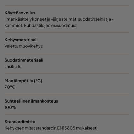
1060 592x287x370-6
ePM10 60%
M5
Käyttösovellus
2550 592x592x640-6
ePM2,5 50%
M6
Ilmankäsittelykoneet ja -järjestelmät, suodatinseinät ja -
kammiot. Puhdastilojen esisuodatus.
2550 490x592x640-5
ePM2,5 50%
M6
Kehysmateriaali
Valettu muovikehys
2550 287x592x640-3
ePM2,5 50%
M6
Suodatinmateriaali
2550 592x490x640-6
ePM2,5 50%
M6
Lasikuitu
Max lämpötila (°C)
2550 592x287x640-6
ePM2,5 50%
M6
70ºC
2550 592x592x520-6
ePM2,5 50%
M6
Suhteellinen ilmankosteus
100%
2550 490x592x520-5
ePM2,5 50%
M6
Standardimitta
Kehyksen mitat standardin EN15805 mukaisesti
2550 287x592x520-3
ePM2,5 50%
M6