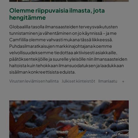
Olemme riippuvaisia ilmasta, jota
hengitämme
Globaalilla tasolla ilmansaasteiden terveysvaikutusten
tunnistaminen ja vähentäminen on jo käynnissä – ja me
Camfililla olemme vahvasti mukana tässä liikkeessä.
Puhdasilmaratkaisujen markkinajohtajana koemme
velvollisuudeksemme tiedottaa aktiivisesti asiakkaille,
päätöksentekijöille ja suurelle yleisölle niin ilmansaasteiden
haitoista kuin tehokkaan ilmansuodatuksen ja laadukkaan
sisäilman konkreettisista eduista.
Virusten leviämisen hallinta
Julkiset kiinteistöt
Ilmanlaatu
+