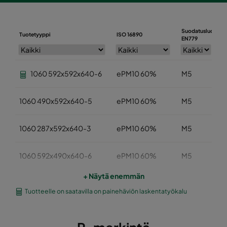
Suodatusluokka
Tuotetyyppi
ISO 16890
EN779
1060 592x592x640-6
ePM10 60%
M5
1060 490x592x640-5
ePM10 60%
M5
1060 287x592x640-3
ePM10 60%
M5
1060 592x490x640-6
ePM10 60%
M5
+ Näytä enemmän
1060 592x287x640-6
ePM10 60%
M5
Tuotteelle on saatavilla on painehäviön laskentatyökalu
1060 592x592x520-6
ePM10 60%
M5