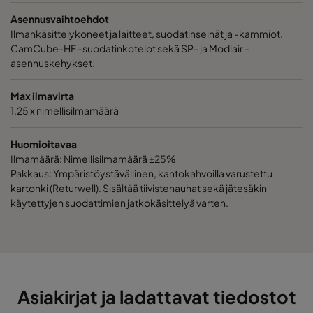
Asennusvaihtoehdot
2550 592x490x520-6
ePM2,5 50%
M6
Ilmankäsittelykoneet ja laitteet, suodatinseinät ja -kammiot.
CamCube-HF -suodatinkotelot sekä SP- ja Modlair -
asennuskehykset.
2550 592x287x520-6
ePM2,5 50%
M6
Max ilmavirta
2550 592x592x370-6
ePM2,5 50%
M6
1,25 x nimellisilmamäärä
2550 490x592x370-5
ePM2,5 50%
M6
Huomioitavaa
Ilmamäärä: Nimellisilmamäärä ±25%
Pakkaus: Ympäristöystävällinen, kantokahvoilla varustettu
2550 287x592x370-3
ePM2,5 50%
M6
kartonki (Returwell). Sisältää tiivistenauhat sekä jätesäkin
käytettyjen suodattimien jatkokäsittelyä varten.
2550 592x490x370-6
ePM2,5 50%
M6
2550 592x287x370-6
ePM2,5 50%
M6
Asiakirjat ja ladattavat tiedostot
0160 592x592x640-6
ePM1 60%
F7