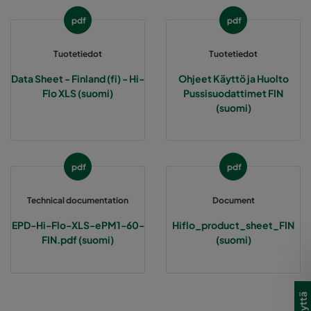
0160 490x592x640-5
ePM1 60%
F7
pdf
pdf
Tuotetiedot
Tuotetiedot
0160 287x592x640-3
ePM1 60%
F7
Data Sheet - Finland (fi) - Hi-
Ohjeet Käyttö ja Huolto
Flo XLS (suomi)
Pussisuodattimet FIN
0160 592x490x640-6
ePM1 60%
F7
(suomi)
0160 592x287x640-6
ePM1 60%
F7
pdf
pdf
0160 592x592x520-6
ePM1 60%
F7
Technical documentation
Document
0160 490x592x520-5
ePM1 60%
F7
EPD-Hi-Flo-XLS-ePM1-60-
Hiflo_product_sheet_FIN
FIN.pdf (suomi)
(suomi)
0160 287x592x520-3
ePM1 60%
F7
0160 592x490x520-6
ePM1 60%
F7