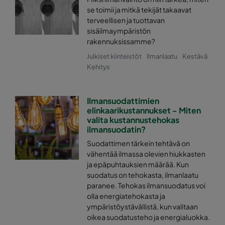
se toimii ja mitkä tekijät takaavat
terveellisen ja tuottavan
sisäilmaympäristön
rakennuksissamme?
Julkiset kiinteistöt
Ilmanlaatu
Kestävä
Kehitys
Ilmansuodattimien
elinkaarikustannukset - Miten
valita kustannustehokas
ilmansuodatin?
Suodattimen tärkein tehtävä on
vähentää ilmassa olevien hiukkasten
ja epäpuhtauksien määrää. Kun
suodatus on tehokasta, ilmanlaatu
paranee. Tehokas ilmansuodatus voi
olla energiatehokasta ja
ympäristöystävällistä, kun valitaan
oikea suodatusteho ja energialuokka.