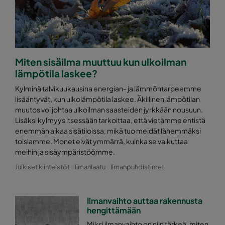
Miten sisäilma muuttuu kun ulkoilman
lämpötila laskee?
Kylminä talvikuukausina energian- ja lämmöntarpeemme
lisääntyvät, kun ulkolämpötila laskee. Äkillinen lämpötilan
muutos voi johtaa ulkoilman saasteiden jyrkkään nousuun.
Lisäksi kylmyys itsessään tarkoittaa, että vietämme entistä
enemmän aikaa sisätiloissa, mikä tuo meidät lähemmäksi
toisiamme. Monet eivät ymmärrä, kuinka se vaikuttaa
meihin ja sisäympäristöömme.
Julkiset kiinteistöt
Ilmanlaatu
Ilmanpuhdistimet
Ilmanvaihto auttaa rakennusta
hengittämään
Miksi ilmanvaihto on niin tärkeä, miten