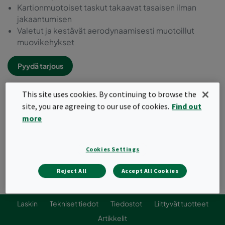
Kartionmuotoiset taskut takaavat tasaisen ilman
jakaantumisen
Valetut ja kestävät aerodynaamisesti muotoillut
muovikehykset
Pyydä tarjous
This site uses cookies. By continuing to browse the
site, you are agreeing to our use of cookies.
Find out
more
Cookies Settings
Reject All
Accept All Cookies
Laskin
Tekniset tiedot
Tiedostot
Liittyvät tuotteet
Artikkelit