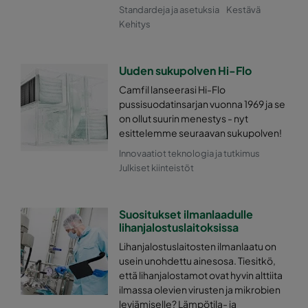
Standardeja ja asetuksia
Kestävä
Kehitys
Uuden sukupolven Hi-Flo
Camfil lanseerasi Hi-Flo
pussisuodatinsarjan vuonna 1969 ja se
on ollut suurin menestys - nyt
esittelemme seuraavan sukupolven!
Innovaatiot teknologia ja tutkimus
Julkiset kiinteistöt
Suositukset ilmanlaadulle
lihanjalostuslaitoksissa
Lihanjalostuslaitosten ilmanlaatu on
usein unohdettu ainesosa. Tiesitkö,
että lihanjalostamot ovat hyvin alttiita
ilmassa olevien virusten ja mikrobien
leviämiselle? Lämpötila- ja