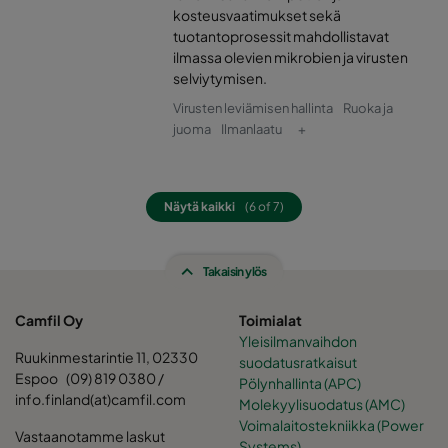
kosteusvaatimukset sekä
tuotantoprosessit mahdollistavat
ilmassa olevien mikrobien ja virusten
selviytymisen.
Virusten leviämisen hallinta
Ruoka ja
juoma
Ilmanlaatu
+
Näytä kaikki
(6 of 7)
Takaisin ylös
Camfil Oy
Toimialat
Yleisilmanvaihdon
Ruukinmestarintie 11, 02330
suodatusratkaisut
Espoo (09) 819 0380 /
Pölynhallinta (APC)
info.finland(at)camfil.com
Molekyylisuodatus (AMC)
Voimalaitostekniikka (Power
Vastaanotamme laskut
Systems)