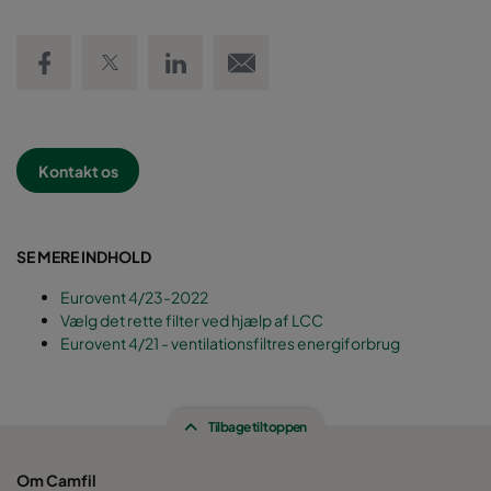
Share on Facebook
Share on Twitter
Share on LinkedIn
Email link
Kontakt os
SE MERE INDHOLD
Eurovent 4/23-2022
Vælg det rette filter ved hjælp af LCC
Eurovent 4/21 - ventilationsfiltres energiforbrug
Tilbage til toppen
Om Camfil