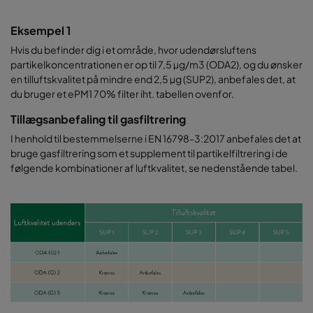
Eksempel 1
Hvis du befinder dig i et område, hvor udendørsluftens
partikelkoncentrationen er op til 7,5 µg/m3 (ODA2), og du ønsker
en tilluftskvalitet på mindre end 2,5 µg (SUP2), anbefales det, at
du bruger et ePM1 70% filter iht. tabellen ovenfor.
Tillægsanbefaling til gasfiltrering
I henhold til bestemmelserne i EN 16798-3:2017 anbefales det at
bruge gasfiltrering som et supplement til partikelfiltrering i de
følgende kombinationer af luftkvalitet, se nedenstående tabel.