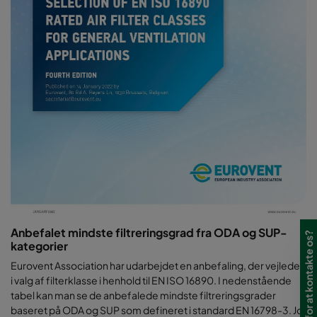
Anbefalet mindste filtreringsgrad fra ODA og SUP-
Har du brug for at kontakte os?
kategorier
Eurovent Association har udarbejdet en anbefaling, der vejleder
i valg af filterklasse i henhold til EN ISO 16890. I nedenstående
tabel kan man se de anbefalede mindste filtreringsgrader
baseret på ODA og SUP som defineret i standard EN 16798-3. Jo