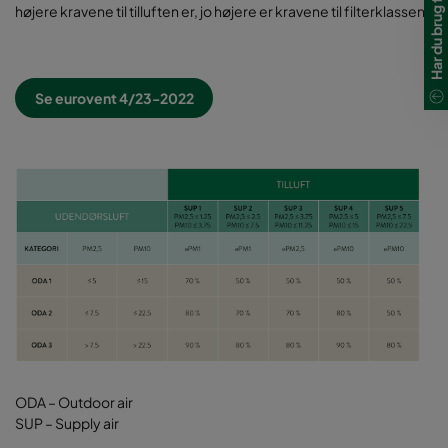
højere kravene til tilluften er, jo højere er kravene til filterklassen
Se eurovent 4/23-2022
ODA – Outdoor air
SUP – Supply air