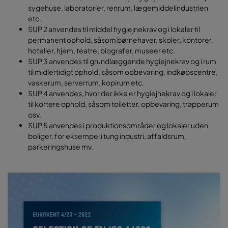
sygehuse, laboratorier, renrum, lægemiddelindustrien
etc.
SUP 2 anvendes til middel hygiejnekrav og i lokaler til
permanent ophold, såsom børnehaver, skoler, kontorer,
hoteller, hjem, teatre, biografer, museer etc.
SUP 3 anvendes til grundlæggende hygiejnekrav og i rum
til midlertidigt ophold, såsom opbevaring, indkøbscentre,
vaskerum, serverrum, kopirum etc.
SUP 4 anvendes, hvor der ikke er hygiejnekrav og i lokaler
til kortere ophold, såsom toiletter, opbevaring, trapperum
osv.
SUP 5 anvendes i produktionsområder og lokaler uden
boliger, for eksempel i tung industri, affaldsrum,
parkeringshuse mv.