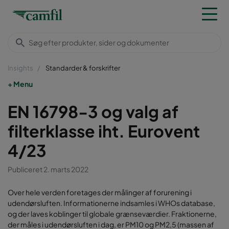
Insights
Standarder & forskrifter
Menu
EN 16798-3 og valg af
filterklasse iht. Eurovent
4/23
Publiceret 2. marts 2022
Over hele verden foretages der målinger af forurening i
udendørsluften. Informationerne indsamles i WHOs database,
og der laves koblinger til globale grænseværdier. Fraktionerne,
der måles i udendørsluften i dag, er PM10 og PM2,5 (massen af