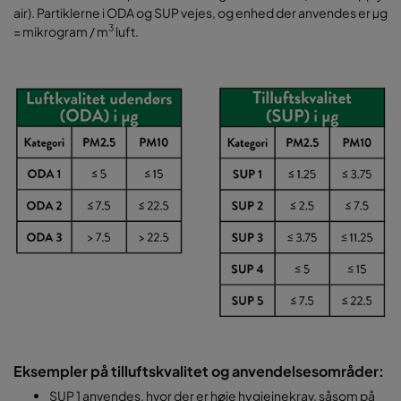
air). Partiklerne i ODA og SUP vejes, og enhed der anvendes er µg
3
= mikrogram / m
luft.
Eksempler på tilluftskvalitet og anvendelsesområder:
SUP 1 anvendes, hvor der er høje hygiejnekrav, såsom på