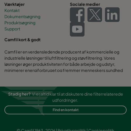
Værktøjer
Sociale medier
Kontakt
Dokumentsøgning
Produktsøgning
Support
Camfil kort & godt
Camfil er en verdensledende producent af kommercielle og
industrielle løsninger til luftfiltrering og støvfiltrering. Vores
løsninger øger produktiviteten for både arbejde og udstyr,
minimerer energiforbruget og fremmer menneskers sundhed
og miljøet.
Stadig her?
Vi er altid klar til at diskutere dine filterrelaterede
udfordringer.
Find en kontakt
© Camfil 1963-2026 |
Privatlivspolitik
|
Cookiepolitik