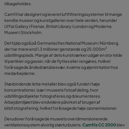
tilbageholdes.
Camfil har designet og leveret luftfiltreringssystemer til mange
kendte museer og kunstgallerier over hele verden, herunder
Uffizi Gallery i Firenze, British Library i London og Moderna
Museet i Stockholm.
Det hjalp også på Germanisches National Museum i Nürnberg,
2
der har mere end 1,3 millioner genstande og 25.000m
udstillingsplads. Mange af dets kunstværker udgør en stor kilde
til partikler og gasser, når de flyttes eller rengøres, hvilket
forårsagede åndedrætsbesvær, kvalme og øjenirritation hos
medarbejderne.
Støvbindende lette metaller blev også fundet i høje
koncentrationer, især i museets fotoafdeling, hvor
udstillingsobjekter fotograferes og dokumenteres.
Arbejdsmiljøet blev endvidere påvirket af brugen af
blitzfotografering, hvilket forårsagede høje ozonemissioner.
Derudover forårsagede museets overdimensionerede
ventilationssystem alvorlig støvturbulens.
Camfils CC 2000
blev