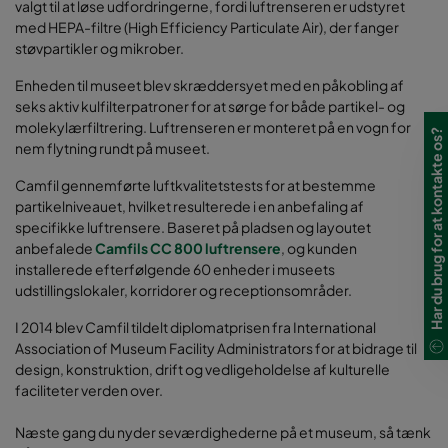
valgt til at løse udfordringerne, fordi luftrenseren er udstyret
med HEPA-filtre (High Efficiency Particulate Air), der fanger
støvpartikler og mikrober.
Enheden til museet blev skræddersyet med en påkobling af
seks aktiv kulfilterpatroner for at sørge for både partikel- og
molekylærfiltrering. Luftrenseren er monteret på en vogn for
Har du brug for at kontakte os?
nem flytning rundt på museet.
Camfil gennemførte luftkvalitetstests for at bestemme
partikelniveauet, hvilket resulterede i en anbefaling af
specifikke luftrensere. Baseret på pladsen og layoutet
anbefalede
Camfils CC 800 luftrensere
, og kunden
installerede efterfølgende 60 enheder i museets
udstillingslokaler, korridorer og receptionsområder.
I 2014 blev Camfil tildelt diplomatprisen fra International
Association of Museum Facility Administrators for at bidrage til
design, konstruktion, drift og vedligeholdelse af kulturelle
faciliteter verden over.
Næste gang du nyder seværdighederne på et museum, så tænk