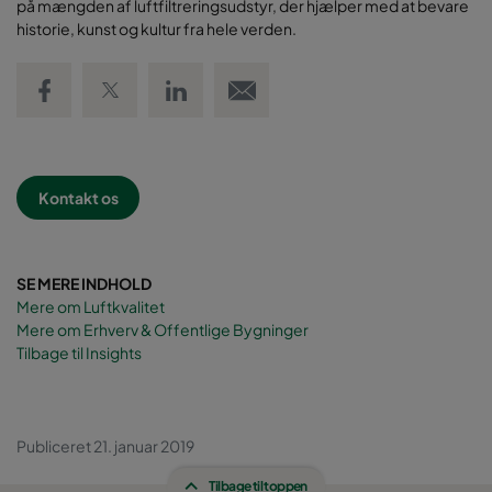
på mængden af luftfiltreringsudstyr, der hjælper med at bevare
historie, kunst og kultur fra hele verden.
Share on Facebook
Share on Twitter
Share on LinkedIn
Email link
Kontakt os
SE MERE INDHOLD
Mere om Luftkvalitet
Mere om Erhverv & Offentlige Bygninger
Tilbage til Insights
Publiceret 21. januar 2019
Tilbage til toppen