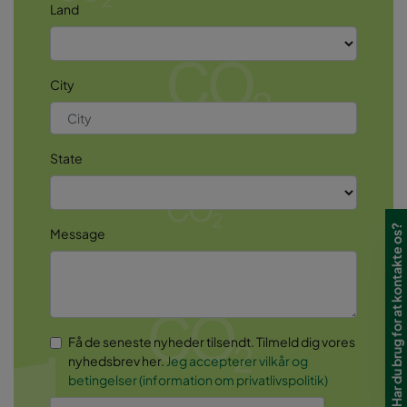
Land
City
State
Har du brug for at kontakte os?
Message
Få de seneste nyheder tilsendt. Tilmeld dig vores
nyhedsbrev her.
Jeg accepterer vilkår og
betingelser (information om privatlivspolitik)