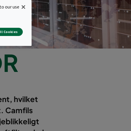
to our use
ll Cookies
OR
nt, hvilket
t. Camfils
eblikkeligt