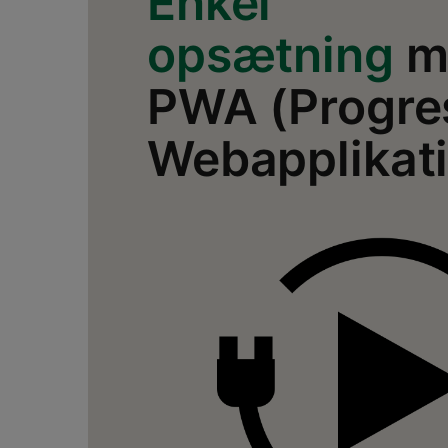
Enkel
opsætning
m
PWA (Progre
Webapplikat