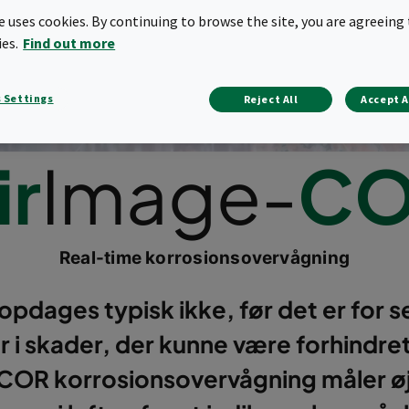
te uses cookies. By continuing to browse the site, you are agreeing 
ies.
Find out more
 Settings
Reject All
Accept A
ir
Image-
C
Real-time korrosionsovervågning
opdages typisk ikke, før det er for se
r i skader, der kunne være forhindre
OR korrosionsovervågning måler øj