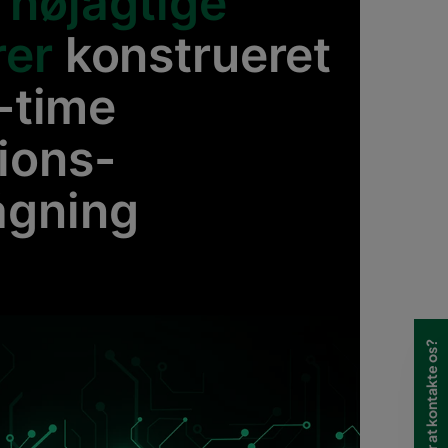
 nøjagtige
rer
konstrueret
l-time
ions-
ågning
Har du brug for at kontakte os?