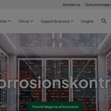
Kontakt os
Dokumentsøgn
trier
Om os
Support & service
Insights
orrosionskontr
Forstå følgerne af korrosion