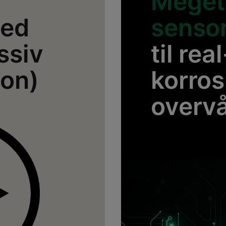
Meget
ed
senso
ssiv
til rea
ion)
korros
overv