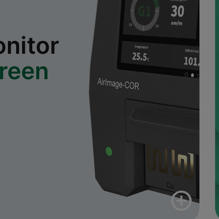
nitor
reen
add_circle