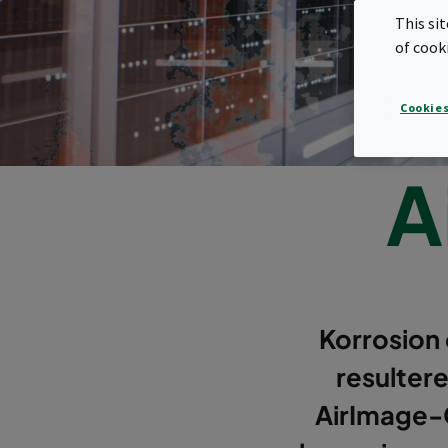
This si
of cook
Cookies
A
Korrosion 
resultere
AirImage-C