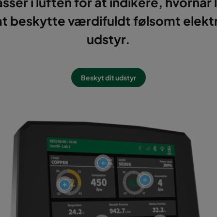
ser i luften for at indikere, hvornår l
at beskytte værdifuldt følsomt elek
udstyr.
Beskyt dit udstyr