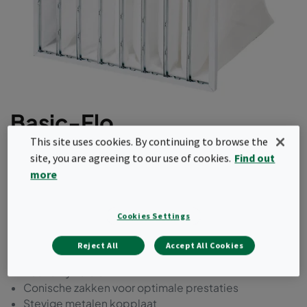
Basic-Flo
This site uses cookies. By continuing to browse the
Dit zakkenfilter wordt geleverd met een
site, you are agreeing to our use of cookies.
Find out
synthetisch medium in een stalen frame. Het is
more
verkrijgbaar in ePM1, ePM2.5 en ePM10 efficiëntie
volgens ISO16890. Deze productreeks wordt
Cookies Settings
geleverd met een gereduceerd aantal zakken om
de kosten te optimaliseren.
Reject All
Accept All Cookies
Economy versie
Conische zakken voor optimale prestaties
Stevige metalen kopplaat