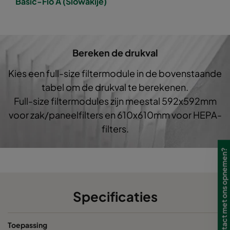
Basic-Flo A (Slowakije)
1050 592x490x520-6
ePM10 50%
M5
1050 490x592x600-5
ePM10 50%
M5
Bereken de drukval
Kies een full-size filtermodule in de bovenstaande
1050 592x287x520-6
ePM10 50%
M5
tabel om de drukval te berekenen.
Full-size filtermodules zijn meestal 592x592mm
1050 287x287x520-3
ePM10 50%
M5
voor zak/paneelfilters en 610x610mm voor HEPA-
filters.
1050 592x592x370-6
ePM10 50%
M5
Wilt u contact met ons opnemen?
1050 490x592x370-5
ePM10 50%
M5
1050 287x592x370-3
ePM10 50%
M5
Specificaties
1050 592x287x370-6
ePM10 50%
M5
Toepassing