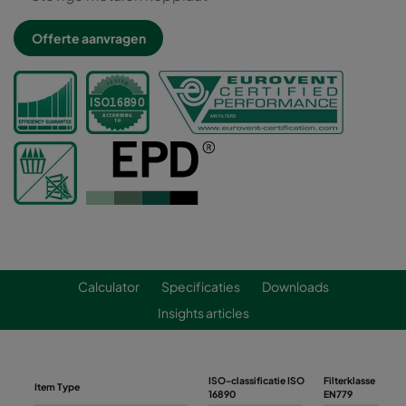
Offerte aanvragen
Calculator
Specificaties
Downloads
Insights articles
ISO-classificatie ISO
Filterklasse
Item Type
16890
EN779