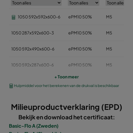
1050 592x592x600-6
ePM10 50%
M5
1050 287x592x600-3
ePM10 50%
M5
1050 592x490x600-6
ePM10 50%
M5
1050 592x287x600-6
ePM10 50%
M5
+ Toon meer
1050 287x287x600-3
ePM10 50%
M5
Hulpmiddel voor het berekenen van de drukval is beschikbaar
1050 592x592x520-6
ePM10 50%
M5
Milieuproductverklaring (EPD)
1050 490x592x520-5
ePM10 50%
M5
Bekijk en download het certificaat:
Basic-Flo A (Zweden)
1050 287x592x520-3
ePM10 50%
M5