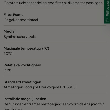
Comfort luchtbehandeling, voorfilter bij diverse toepassingen.
1050 592x490x370-6
ePM10 50%
M5
Filter Frame
1050 287x287x370-3
ePM10 50%
M5
Gegalvaniseerd staal
Media
1070 592x592x600-6
ePM10 70%
M6
Synthetische vezels
1070 490x592x600-5
ePM10 70%
M6
Maximale temperatuur (°C)
70ºC
1070 287x592x600-3
ePM10 70%
M6
Relatieve Vochtigheid
90%
1070 592x490x600-6
ePM10 70%
M6
Standaard afmetingen
1070 592x287x600-6
ePM10 70%
M6
Afmetingen voorzijde filter volgens EN 15805
Installatie mogelijkheden
1070 287x287x600-3
ePM10 70%
M6
Behuizingen en frames met toegang aan voorzijde en zijkant zijn
beschikbaar.