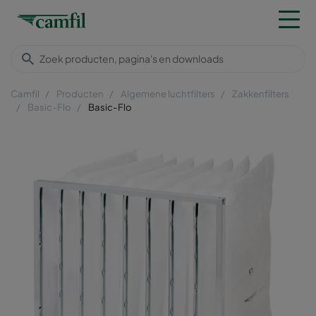
Camfil
Producten
Algemene luchtfilters
Zakkenfilters
Basic-Flo
Basic-Flo