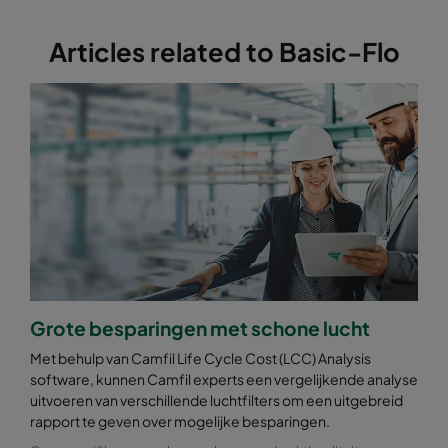
Articles related to Basic-Flo
1070 592x490x370-6
ePM10 70%
M6
1070 592x287x370-6
ePM10 70%
M6
1070 287x287x370-3
ePM10 70%
M6
2570 592x592x600-6
ePM2,5 70%
F7
2570 490x592x600-5
ePM2,5 70%
F7
2570 287x592x600-3
ePM2,5 70%
F7
Grote besparingen met schone lucht
Met behulp van Camfil Life Cycle Cost (LCC) Analysis
2570 592x490x600-6
ePM2,5 70%
F7
software, kunnen Camfil experts een vergelijkende analyse
uitvoeren van verschillende luchtfilters om een uitgebreid
rapport te geven over mogelijke besparingen.
2570 592x287x600-6
ePM2,5 70%
F7