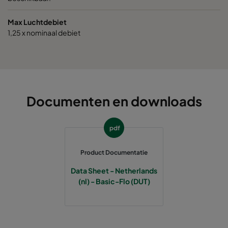
1070 592x592x520-6
ePM10 70%
M6
Max Luchtdebiet
1070 490x592x520-5
ePM10 70%
M6
1,25 x nominaal debiet
1070 287x592x520-3
ePM10 70%
M6
1070 592x490x520-6
ePM10 70%
M6
Documenten en downloads
1070 592x287x520-6
ePM10 70%
M6
pdf
1070 287x287x520-3
ePM10 70%
M6
Product Documentatie
1070 592x592x370-6
ePM10 70%
M6
Data Sheet - Netherlands
(nl) - Basic-Flo (DUT)
1070 490x592x370-5
ePM10 70%
M6
1070 287x592x370-3
ePM10 70%
M6