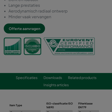
Lange prestaties
Aerodynamisch radiaal ontwerp
Minder vaak vervangen
Offerte aanvragen
Specificaties
Downloads
Related products
Insights articles
ISO-classificatie ISO
Filterklasse
Item Type
Bree
16890
EN779