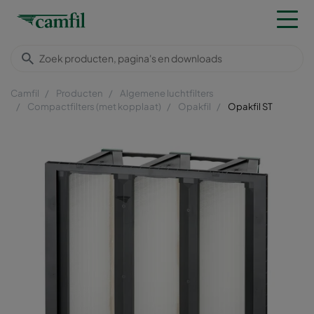
Camfil
Producten
Algemene luchtfilters
Compactfilters (met kopplaat)
Opakfil
Opakfil ST