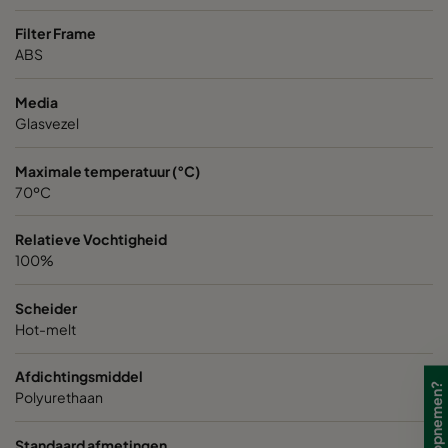
Filter Frame
Opakfil ST 0170
ePM1 70%
F8
592
ABS
Opakfil ST 0180
ePM1 80%
F9
592
Media
Glasvezel
Opakfil ST 0180
ePM1 80%
F9
592
Maximale temperatuur (°C)
70ºC
Opakfil ST 0180
ePM1 80%
F9
592
Relatieve Vochtigheid
Opakfil ST 2550
ePM2,5 50%
592
100%
Opakfil ST 2550
ePM2,5 50%
592
Scheider
Hot-melt
Opakfil ST 2550
ePM2,5 50%
592
Afdichtingsmiddel
Polyurethaan
Standaard afmetingen