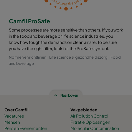
Camfil ProSafe
Some processes are more sensitive than others. If you work
in the food and beverage or life science industries, you
know how tough the demands on clean air are. To be sure
you have the right filter, look for the ProSafe symbol.
Normen en richtlijnen
Life science & gezondheidszorg
Food
and beverage
Naar boven
Over Camfil
Vakgebieden
Vacatures
Air Pollution Control
Mensen
Filtratie Oplossingen
Pers en Evenementen
Molecular Contamination