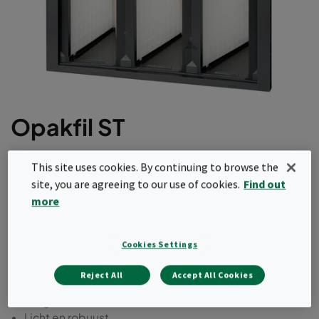
Opakfil ST
Een compact v-vormige luchtfilter met hoge
This site uses cookies. By continuing to browse the
prestaties en een aerodynamisch ontwerp. Met
site, you are agreeing to our use of cookies.
Find out
zijn lange levensduur dankzij de lage initiële
more
drukval biedt het de optimale balans tussen prijs
en totale eigendomskosten. Dit luchtfilter is
Cookies Settings
verkrijgbaar in zowel ePM1 als ePM10
rendementen volgens ISO16890.
Reject All
Accept All Cookies
Lange levensduur
Licht en robuust