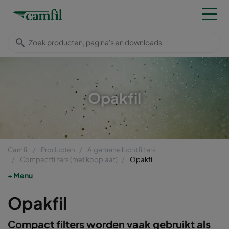
Opakfil
Camfil
Producten
Algemene luchtfilters
Compactfilters (met kopplaat)
Opakfil
Menu
Opakfil
Compact filters worden vaak gebruikt als