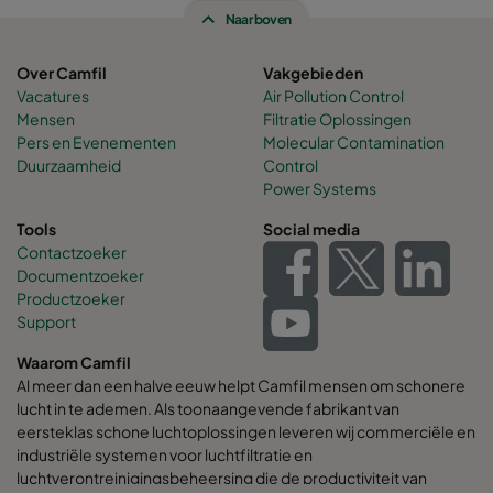
Naar boven
Over Camfil
Vakgebieden
Vacatures
Air Pollution Control
Mensen
Filtratie Oplossingen
Pers en Evenementen
Molecular Contamination
Duurzaamheid
Control
Power Systems
Tools
Social media
Contactzoeker
Documentzoeker
Productzoeker
Support
Waarom Camfil
Al meer dan een halve eeuw helpt Camfil mensen om schonere
lucht in te ademen. Als toonaangevende fabrikant van
eersteklas schone luchtoplossingen leveren wij commerciële en
industriële systemen voor luchtfiltratie en
luchtverontreinigingsbeheersing die de productiviteit van