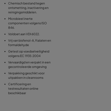
Chemisch bestand tegen
ontsmetting, inactivering en
reinigingsmiddelen.
Microbieel inerte
componenten volgens ISO
846.
Voldoet aan VDI 6022.
Vrij van bisfenol-A, ftalaten en
formaldehyde
Getest op voedselveiligheid
volgens EC 1935:2004
Vervaardigd en verpakt in een
gecontroleerde omgeving
Verpakking geschikt voor
uitpakken in cleanrooms
Certificering en
testresultaten online
beschikbaar