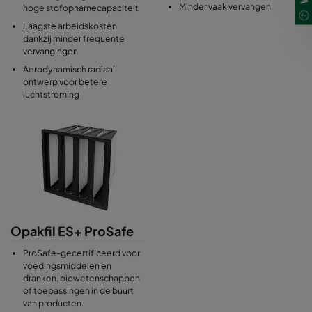
Minder vaak vervangen
hoge stofopnamecapaciteit
Laagste arbeidskosten
dankzij minder frequente
vervangingen
Aerodynamisch radiaal
ontwerp voor betere
luchtstroming
Opakfil ES+ ProSafe
ProSafe-gecertificeerd voor
voedingsmiddelen en
dranken, biowetenschappen
of toepassingen in de buurt
van producten.