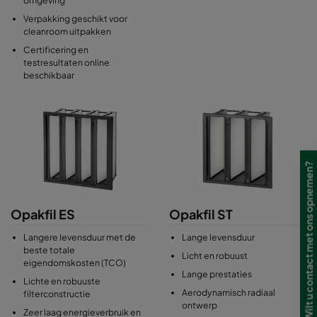
omgeving
Verpakking geschikt voor
cleanroom uitpakken
Certificering en
testresultaten online
beschikbaar
Wilt u contact met ons opnemen?
Opakfil ES
Opakfil ST
Langere levensduur met de
Lange levensduur
beste totale
Licht en robuust
eigendomskosten (TCO)
Lange prestaties
Lichte en robuuste
Aerodynamisch radiaal
filterconstructie
ontwerp
Zeer laag energieverbruik en