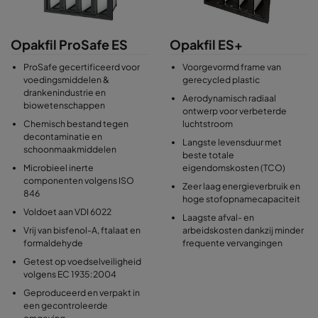
Opakfil ProSafe ES
Opakfil ES+
ProSafe gecertificeerd voor
Voorgevormd frame van
voedingsmiddelen &
gerecycled plastic
drankenindustrie en
Aerodynamisch radiaal
biowetenschappen
ontwerp voor verbeterde
Chemisch bestand tegen
luchtstroom
decontaminatie en
Langste levensduur met
schoonmaakmiddelen
beste totale
Microbieel inerte
eigendomskosten (TCO)
componenten volgens ISO
Zeer laag energieverbruik en
846
hoge stofopnamecapaciteit
Voldoet aan VDI 6022
Laagste afval- en
Vrij van bisfenol-A, ftalaat en
arbeidskosten dankzij minder
formaldehyde
frequente vervangingen
Getest op voedselveiligheid
volgens EC 1935:2004
Geproduceerd en verpakt in
een gecontroleerde